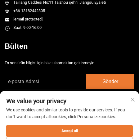
Tailiang Caddesi No:11 Taizhou şehri, Jiangsu Eyaleti
+86-13182442305
[email protected]
Saat: 9.00-16.00
Bülten
En son ürün bilgisi için bize ulaşmaktan çekinmeyin
Gönder
We value your privacy
We use cookies and similar tools to provide our services. If you
don't want to accept all cookies, click Personalize cookies.
Telif hakkı © 2026 China Taizhou HarsMarg Elektromekanik Co. Ltd. Tüm
hakları saklıdır. -
Gizlilik Politikası
Accept all