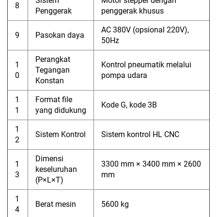
Sistem
Motor stepper dengan
8
Penggerak
penggerak khusus
AC 380V (opsional 220V),
9
Pasokan daya
50Hz
Perangkat
1
Kontrol pneumatik melalui
Tegangan
0
pompa udara
Konstan
1
Format file
Kode G, kode 3B
1
yang didukung
1
Sistem Kontrol
Sistem kontrol HL CNC
2
Dimensi
1
3300 mm × 3400 mm × 2600
keseluruhan
3
mm
(P×L×T)
1
Berat mesin
5600 kg
4