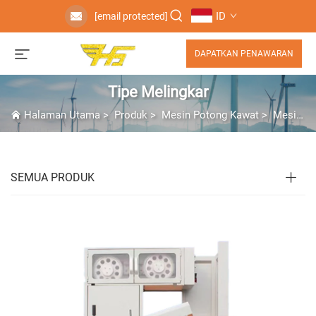
ID
[email protected]
DAPATKAN PENAWARAN
Tipe Melingkar
Halaman Utama
>
Produk
>
Mesin Potong Kawat
>
Mesin Potong Kawat Berlian
SEMUA PRODUK