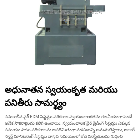
అధునాతన స్వయంకృత మరియు
పనితీరు సామర్థ్యం
సమకాలీన వైర్ EDM సిస్టమ్లు పరికరాల స్వయంచాలకతను గణనీయంగా పెంచే
అనేక సౌకర్యాలను కలిగి ఉంటాయి. స్వయంచాలక వైర్ థ్రెడింగ్ సిస్టమ్లు ఎక్కువ
సమయం పాటు పరికరాలను అపరిమితంగా నడపడాన్ని అనుమతిస్తాయి, అలాగే
స్మార్ట్ మానిటరింగ్ సిస్టమ్లు వాస్తవ సమయంలో కోత పరిస్థితులను గుర్తించి