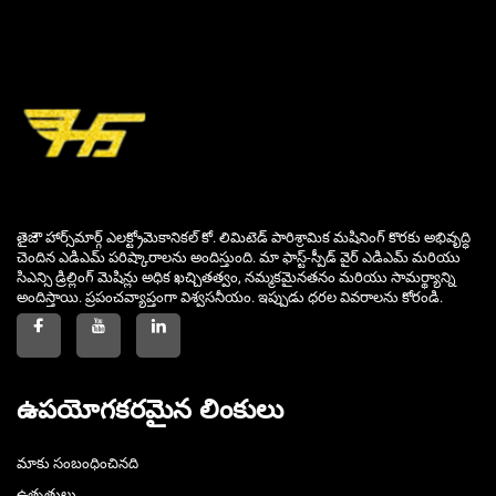
తైజౌ హార్స్‌మార్గ్ ఎలక్ట్రోమెకానికల్ కో. లిమిటెడ్ పారిశ్రామిక మషినింగ్ కొరకు అభివృద్ధి
చెందిన ఎడిఎమ్ పరిష్కారాలను అందిస్తుంది. మా ఫాస్ట్-స్పీడ్ వైర్ ఎడిఎమ్ మరియు
సిఎన్సి డ్రిల్లింగ్ మెషిన్లు అధిక ఖచ్చితత్వం, నమ్మకమైనతనం మరియు సామర్థ్యాన్ని
అందిస్తాయి. ప్రపంచవ్యాప్తంగా విశ్వసనీయం. ఇప్పుడు ధరల వివరాలను కోరండి.
ఉపయోగకరమైన లింకులు
మాకు సంబంధించినది
ఉత్పత్తులు