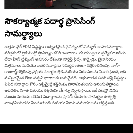
సౌకర్యాత్మక పదార్థ ప్రాసెసింగ్
సామర్థ్యాలు
ఉత్తమ వైర్ EDM సిస్టమ్లు అద్భుతమైన వైవిధ్యంతో విద్యుత్ వాహక పదార్థాల
పరిశ్రమలో ప్రాసెసింగ్లో ప్రావీణ్యం కలిగి ఉంటాయి. ఈ యంత్రాలు ప్రత్యేక టూలింగ్
లేదా హీట్ ట్రీట్మెంట్ అవసరం లేకుండా హార్డెన్డ్ స్టీల్స్, కార్బైడ్లు, టైటానియం
మిశ్రమాలు మరియు ఇతర సవాళ్లను సమర్థవంతంగా కత్తిరించగలవు. నాన్-
కాంటాక్ట్ కత్తిరింపు ప్రక్రియ పదార్థ ఒత్తిడి మరియు విరూపణను నివారిస్తుంది, ఇది
సున్నితమైన లేదా సన్నని భాగాలకు అనువైనది. అధునాతన పవర్ సప్లై సిస్టమ్లు
వివిధ పదార్థాల కోసం ఆప్టిమైజ్డ్ కత్తిరింపు పారామితులను అనుమతిస్తాయి,
ఉపరితల పూత మరియు కత్తిరింపు వేగాన్ని నిర్ధారిస్తాయి. ఒకే సెటప్లో వివిధ
మందం మరియు కఠినత పదార్థాలను ప్రాసెస్ చేయగల సామర్థ్యం ఉత్పత్తి
వాంఛనీయతను పెంచుతుంది మరియు సెటప్ సమయాలను తగ్గిస్తుంది.