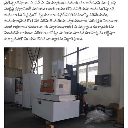
ప్రతిస్పందిస్తాయి. సి.ఎన్.సి. నియంత్రణల సమాకలనం అనేక పని ముక్కలపై
సంక్లిష్ట ప్రోగ్రామింగ్ మరియు అంతరాయం లేని పనితీరును అనుమతిస్తుంది.
అధునాతన సిస్టమ్లలో స్వయంచాలక వైర్ విరిగిపోవడాన్ని సరిచేయడం,
అనుకూలమైన కోత వేగ పరిమితి మరియు స్వయంచాలక పరిరక్షణ విధానాలు
వంటి లక్షణాలు ఉంటాయి. ఈ స్వయంచాలకత సామర్థ్యాలు ఉత్పాదకతను
పెంచడమే కాకుండా పరికరాల జోక్యం మరియు మానవ పొరపాట్లను తగ్గిస్తూ
ఉత్పాదనలో నిలకడ కలిగిన నాణ్యతను నిర్ధారిస్తాయి.