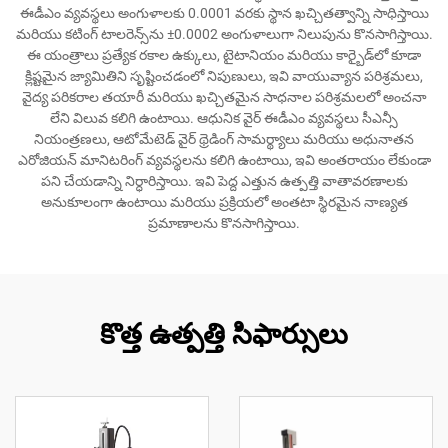
ఈడీఎం వ్యవస్థలు అంగుళాలకు 0.0001 వరకు స్థాన ఖచ్చితత్వాన్ని సాధిస్తాయి
మరియు కటింగ్ టాలరెన్స్‌ను ±0.0002 అంగుళాలుగా నిలుపును కొనసాగిస్తాయి.
ఈ యంత్రాలు ప్రత్యేక రకాల ఉక్కులు, టైటానియం మరియు కార్బైడ్‌లో కూడా
క్లిష్టమైన జ్యామితిని సృష్టించడంలో నిపుణులు, ఇవి వాయువ్యాన పరిశ్రమలు,
వైద్య పరికరాల తయారీ మరియు ఖచ్చితమైన సాధనాల పరిశ్రమలలో అంచనా
లేని విలువ కలిగి ఉంటాయి. ఆధునిక వైర్ ఈడీఎం వ్యవస్థలు సీఎన్సీ
నియంత్రణలు, ఆటోమేటెడ్ వైర్ థ్రెడింగ్ సామర్థ్యాలు మరియు అధునాతన
ఎరోజియన్ మానిటరింగ్ వ్యవస్థలను కలిగి ఉంటాయి, ఇవి అంతరాయం లేకుండా
పని చేయడాన్ని నిర్ధారిస్తాయి. ఇవి పెద్ద ఎత్తున ఉత్పత్తి వాతావరణాలకు
అనుకూలంగా ఉంటాయి మరియు ప్రక్రియలో అంతటా స్థిరమైన నాణ్యత
ప్రమాణాలను కొనసాగిస్తాయి.
కొత్త ఉత్పత్తి సిఫార్సులు