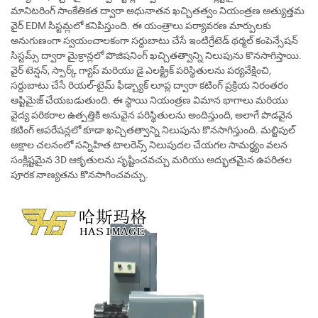
మానిటరింగ్ సాంకేతికత ద్వారా అధునాతన ఖచ్చితత్వం నియంత్రణ అత్యుత్తమ
వైర్ EDM సిస్టమ్లలో కనిపిస్తుంది. ఈ యంత్రాలు పర్యావరణ మార్పులకు
అనుగుణంగా స్వయంచాలకంగా సర్దుబాటు చేసే ఇంటిగ్రేటెడ్ థర్మల్ కంపెన్సేషన్
సిస్టమ్స్ ద్వారా మైక్రాన్లలో పొజిషనింగ్ ఖచ్చితత్వాన్ని నిలుపును కొనసాగిస్తాయి.
వైర్ టెన్షన్, స్పార్క్ గ్యాప్ మరియు డై ఎలక్ట్రిక్ పరిస్థితులను పర్యవేక్షించి,
సర్దుబాటు చేసే రియల్-టైమ్ ఫీడ్బ్యాక్ లూప్ల ద్వారా కటింగ్ ప్రక్రియ నిరంతరం
ఆప్టిమైజ్ చేయబడుతుంది. ఈ స్థాయి నియంత్రణ విమాన భాగాలు మరియు
వైద్య పరికరాల ఉత్పత్తికి అనువైన పరిస్థితులను అందిస్తుంది, అలాగే పొడవైన
కటింగ్ ఆపరేషన్లలో కూడా ఖచ్చితత్వాన్ని నిలుపును కొనసాగిస్తుంది. మల్టిపుల్
అక్షాల చలనంలో సన్నిహిత టాలరెన్స్ నిలుపుదల చేయగల సామర్థ్యం వలన
సంక్లిష్టమైన 3D ఆకృతులను సృష్టించవచ్చు మరియు అద్భుతమైన ఉపరితల
పూరక నాణ్యతను కొనసాగించవచ్చు.