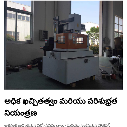
అధిక ఖచ్చితత్వం మరియు పరిశుభ్రత
నియంత్రణ
అత్యంత ఖచ్చితమైన సర్వో సిస్టమ్ల ద్వారా మరియు సంక్లిష్టమైన పొజిషన్