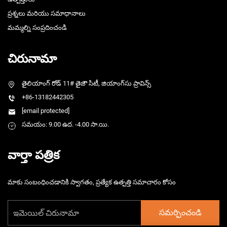
ప్రశ్నలు మరియు సమాధానాలు
మమ్మల్ని సంప్రదించండి
చిరునామా
తైలియాంగ్ రోడ్ 11# తైజౌ సిటీ, జియాంగ్‌సు ప్రావిన్స్
+86-13182442305
[email protected]
సమయం: 9.00 ఉద. -4.00 సా.యి.
వార్తా పత్రిక
మాకు సంబంధించడానికి స్వాగతం, ప్రత్యేక ఉత్పత్తి సమాచారం కోసం
సమర్పించండి