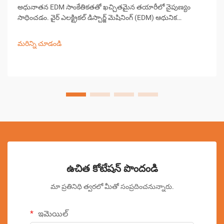
అధునాతన EDM సాంకేతికతతో ఖచ్చితమైన తయారీలో నైపుణ్యం
సాధించడం. వైర్ ఎలక్ట్రికల్ డిస్చార్జ్ మెషినింగ్ (EDM) ఆధునిక
ఖచ్చితమైన తయారీలో ఒక ముఖ్యమైన భాగంగా ఉంది, సంక్లిష్టమైన
ఆకారాలు మరియు సంకీర్ణ డిజైన్‌లను సృష్టించడంలో అసమానమైన
మరిన్ని చూడండి
సామర్థ్యాలను అందిస్తుంది...
ఉచిత కోటేషన్ పొందండి
మా ప్రతినిధి త్వరలో మీతో సంప్రదించనున్నారు.
ఇమెయిల్