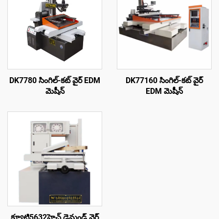
DK7780 సింగిల్-కట్ వైర్ EDM
DK77160 సింగిల్-కట్ వైర్
మెషీన్
EDM మెషీన్
క్యూటి5632హెచ్ డైమండ్ వైర్