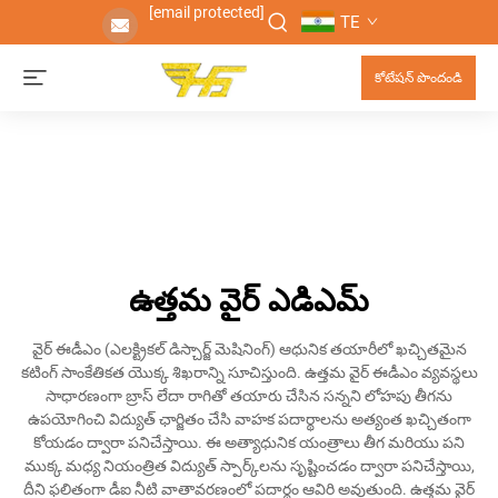
[email protected]
TE
కోటేషన్ పొందండి
ఉత్తమ వైర్ ఎడిఎమ్
వైర్ ఈడీఎం (ఎలక్ట్రికల్ డిస్చార్జ్ మెషినింగ్) ఆధునిక తయారీలో ఖచ్చితమైన
కటింగ్ సాంకేతికత యొక్క శిఖరాన్ని సూచిస్తుంది. ఉత్తమ వైర్ ఈడీఎం వ్యవస్థలు
సాధారణంగా బ్రాస్ లేదా రాగితో తయారు చేసిన సన్నని లోహపు తీగను
ఉపయోగించి విద్యుత్ ఛార్జితం చేసి వాహక పదార్థాలను అత్యంత ఖచ్చితంగా
కోయడం ద్వారా పనిచేస్తాయి. ఈ అత్యాధునిక యంత్రాలు తీగ మరియు పని
ముక్క మధ్య నియంత్రిత విద్యుత్ స్పార్క్‌లను సృష్టించడం ద్వారా పనిచేస్తాయి,
దీని ఫలితంగా డీఐ నీటి వాతావరణంలో పదార్థం ఆవిరి అవుతుంది. ఉత్తమ వైర్