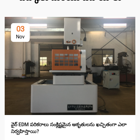
03
Nov
వైర్ EDM పరికరాలు సంక్లిష్టమైన ఆకృతులను ఖచ్చితంగా ఎలా
నిర్వహిస్తాయి?