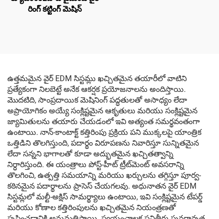
రింగ్ కట్టింగ్ మెషిన్
ఉత్తమమైన వైర్ EDM సిస్టమ్లు ఖచ్చితమైన తయారీలో వాటిని
ప్రత్యేకంగా నిలబెట్టే అనేక ఆకర్షక ప్రయోజనాలను అందిస్తాయి.
మొదటిది, సాంప్రదాయిక మెషినింగ్ పద్ధతులతో అసాధ్యం లేదా
అప్రాయోగికం అయ్యే సంక్లిష్టమైన ఆకృతులు మరియు సంక్లిష్టమైన
జ్యామితులను తయారు చేయడంలో ఇవి అత్యంత సమర్థవంతంగా
ఉంటాయి. నాన్-కాంటాక్ట్ కత్తిరింపు ప్రక్రియ పని ముక్కలపై యాంత్రిక
ఒత్తిడిని తొలగిస్తుంది, పదార్థం విరూపణను నివారిస్తూ సున్నితమైన
లేదా సన్నని భాగాలతో కూడా అద్భుతమైన ఖచ్చితత్వాన్ని
నిర్ధారిస్తుంది. ఈ యంత్రాలు పోస్ట్-హీట్ ట్రీట్‌మెంట్ అవసరాన్ని
తొలగించి, ఉత్పత్తి సమయాన్ని మరియు ఖర్చులను తగ్గిస్తూ పూర్వ-
కఠినమైన పదార్థాలను ప్రాసెస్ చేయగలవు. అధునాతన వైర్ EDM
సిస్టమ్లలో మల్టీ-అక్షిస్ సామర్థ్యాలు ఉంటాయి, ఇవి సంక్లిష్టమైన టేపర్డ్
మరియు కోణాల కత్తిరింపులను ఖచ్చితమైన నియంత్రణతో
సృష్టించడానికి అనుమతిస్తాయి. స్వయంచాలక పనితీరు పునరావృత