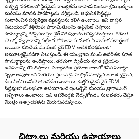
ఉత్పత్తి సరళులలో స్థిరమైన నాణ్యతను కాపాడుకుంటూ శ్రమ ఖర్చులు
మరియు మానవ పొరపాట్లను తగ్గిస్తుంది. ఆధునిక సిస్టమ్లు
సుధారించిన పర్యవేక్షణ వ్యవస్థలను కలిగి ఉంటాయి, ఇవి వాస్తవ
సమయంలో కత్తిరింపు పారామితులను ఆప్టిమైజ్ చేస్తాయి,
సామర్థ్యాన్ని గరిష్టపరుస్తూ వైర్ విరుపులను కనిష్టపరుస్తాయి. కఠినత
యొక్క స్వభావాన్ని పట్టించుకోకుండా సుమారు ఏ వాహక పదార్థంతో
అయినా పనిచేయడం వలన వైర్ EDM అనేక పరిశ్రమలలో
అమూల్యమైనదిగా నిలుస్తుంది. ఈ యంత్రాలు మంచి ఉపరితల పూత
సామర్థ్యాలను అందిస్తాయి, తరచుగా ద్వితీయ పూత ప్రక్రియల
అవసరాన్ని తొలగిస్తాయి. పర్యావరణ ప్రయోజనాలలో కనీస పదార్థం
వృథా అవుతుంది మరియు ప్రధాన డై ఎలక్ట్రిక్ మాధ్యమంగా శుద్ధమైన,
డీఐ నీటిని ఉపయోగించడం ఉంటాయి. ఉత్తమమైన వైర్ EDM
సిస్టమ్లలో సులభంగా ఉపయోగించే ఇంటర్ఫేస్ మరియు ప్రోగ్రామింగ్
ఐచ్ఛికాలు ఉంటాయి, ఇవి ఆపరేటర్లకు నేర్చుకోవడం సులభతరం చేస్తూ
మొత్తం ఉత్పాదకతను మెరుగుపరుస్తాయి.
చిట్కాలు మరియు ఉపాయాలు