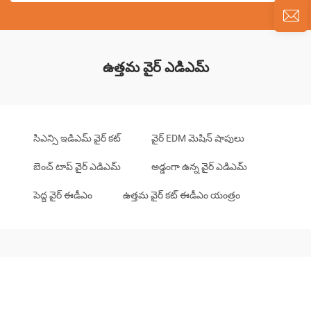
ఉత్తమ వైర్ ఎడిఎమ్
సిఎన్సి ఇడిఎమ్ వైర్ కట్
వైర్ EDM మెషిన్ షాపులు
బెంచ్ టాప్ వైర్ ఎడిఎమ్
అడ్డంగా ఉన్న వైర్ ఎడిఎమ్
పెద్ద వైర్ ఈడీఎం
ఉత్తమ వైర్ కట్ ఈడీఎం యంత్రం