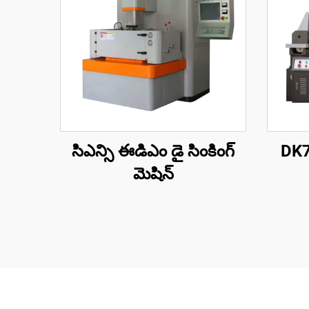
సిఎన్సి ఈడిఎం డై సింకింగ్
DK77
మెషిన్