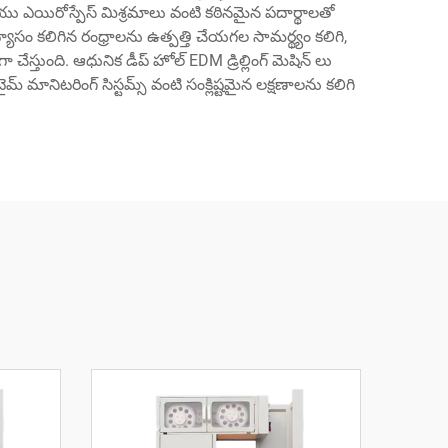
డ్, మరియు ఎయిరోస్పేస్ మిశ్రమాలు వంటి కఠినమైన పదార్థాలతో
ాసం కలిగిన రంధ్రాలను ఉత్పత్తి చేయగల సామర్థ్యం కలిగి,
తుంది. ఆధునిక డీప్ హోల్ EDM డ్రిల్లింగ్ మెషిన్ లు
మ్ మానిటరింగ్ సిస్టమ్స్ వంటి సంక్లిష్టమైన లక్షణాలను కలిగి