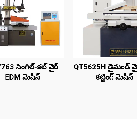
63 సింగిల్-కట్ వైర్
QT5625H డైమండ్ వైర్
EDM మెషీన్
కట్టింగ్ మెషీన్