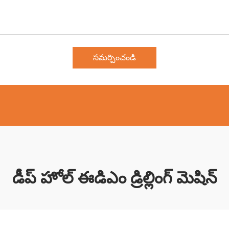
సమర్పించండి
డీప్ హోల్ ఈడిఎం డ్రిల్లింగ్ మెషిన్