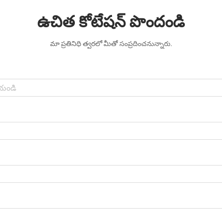
ఉచిత కోటేషన్ పొందండి
మా ప్రతినిధి త్వరలో మీతో సంప్రదించనున్నారు.