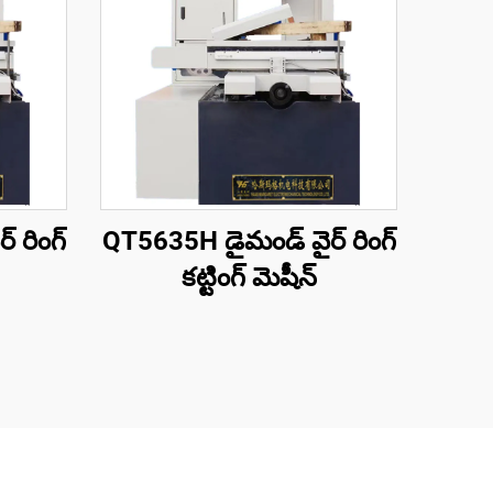
 రింగ్
QT5635H డైమండ్ వైర్ రింగ్
కట్టింగ్ మెషీన్