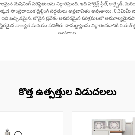
మైన మెషినింగ్ పరిస్థితులను నిర్ధారిస్తుంది. ఇది హార్డెన్డ్ స్టీల్, కార్బై
కడ సాంప్రదాయిక డ్రిల్లింగ్ పద్ధతులు అప్రభావితం అవుతాయి. 0.3మిమీ వ్య
ి ఖచ్చితమైన, లోతైన ప్రవేశం అవసరమైన పరిశ్రమలలో అమూల్యమైనదిగా చేస్
ియు స్థిరమైన నాణ్యత మరియు పనితీరు సామర్థ్యాలను నిర్ధారించడానికి రియల్-టై
ఉంటాయి.
కొత్త ఉత్పత్తుల విడుదలలు