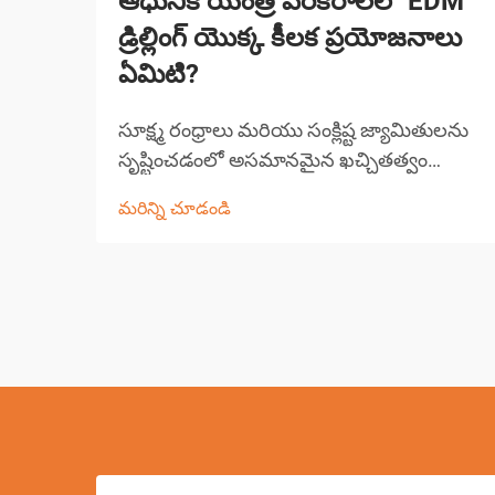
ఆధునిక యంత్ర పరికరాలలో EDM
డ్రిల్లింగ్ యొక్క కీలక ప్రయోజనాలు
ఏమిటి?
సూక్ష్మ రంధ్రాలు మరియు సంక్లిష్ట జ్యామితులను
సృష్టించడంలో అసమానమైన ఖచ్చితత్వం
మరియు అనుకూల్యతను అందించడం ద్వారా
మరిన్ని చూడండి
EDM డ్రిల్లింగ్ ఖచ్చితమైన తయారీ పరిశ్రమను
విప్లవాత్మకంగా మార్చింది. ఈ అధునాతన
మెషినింగ్ పద్ధతి పదార్థాన్ని తొలగించడానికి
విద్యుత్ డిస్చార్జ్‌ను ఉపయోగిస్తుంది, ఇది మా...