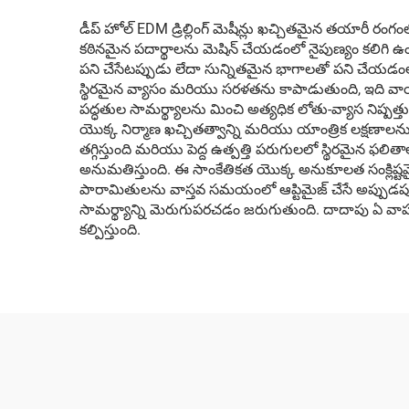
డీప్ హోల్ EDM డ్రిల్లింగ్ మెషీన్లు ఖచ్చితమైన తయారీ రంగం
కఠినమైన పదార్థాలను మెషిన్ చేయడంలో నైపుణ్యం కలిగి ఉంటా
పని చేసేటప్పుడు లేదా సున్నితమైన భాగాలతో పని చేయడంల
స్థిరమైన వ్యాసం మరియు సరళతను కాపాడుతుంది, ఇది వాయు
పద్ధతుల సామర్థ్యాలను మించి అత్యధిక లోతు-వ్యాస నిష్పత్తుల
యొక్క నిర్మాణ ఖచ్చితత్వాన్ని మరియు యాంత్రిక లక్షణాల
తగ్గిస్తుంది మరియు పెద్ద ఉత్పత్తి పరుగులలో స్థిరమైన ఫలిత
అనుమతిస్తుంది. ఈ సాంకేతికత యొక్క అనుకూలత సంక్లిష్టమై
పారామితులను వాస్తవ సమయంలో ఆప్టిమైజ్ చేసే అప్పుడప్
సామర్థ్యాన్ని మెరుగుపరచడం జరుగుతుంది. దాదాపు ఏ వాహక
కల్పిస్తుంది.