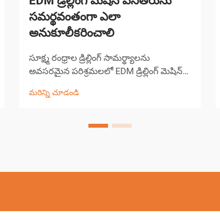
EDM డ్రిల్లింగ్ మెషీన్ పనితీరును
సమర్థవంతంగా ఎలా
అనుకూలీకరించాలి
సూక్ష్మ రంధ్రాల డ్రిల్లింగ్ సామర్థ్యాలను
అవసరమైన పరిశ్రమలలో EDM డ్రిల్లింగ్ మెషిన్
సాంకేతికత ఖచ్చితమైన తయారీని
మరిన్ని చూడండి
విప్లవీకరించింది. ఈ సంక్లిష్టమైన విద్యుత్ డిస్చార్జ్
మెషిన్లు 0.0... కంటే చిన్న రంధ్రాలను
సృష్టించడంలో అసమానమైన ఖచ్చితత్వాన్ని
అందిస్తాయి