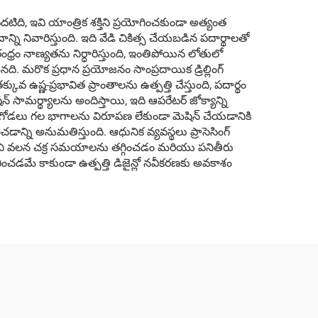
ొదటిది, ఇవి యాంత్రిక శక్తిని ప్రయోగించకుండా అత్యంత
ని నివారిస్తుంది. ఇది వేడి చికిత్స చేయబడిన పదార్థాలతో
ం నాణ్యతను నిర్ధారిస్తుంది, ఇంతిపోయిన లోతులో
మరొక ప్రధాన ప్రయోజనం సాంప్రదాయిక డ్రిల్లింగ్
ువ ఉష్ణ-ప్రభావిత ప్రాంతాలను ఉత్పత్తి చేస్తుంది, పదార్థం
ామర్థ్యాలను అందిస్తాయి, ఇది ఆపరేటర్ జోక్యాన్ని
 సన్నని గోడలు గల భాగాలను విరూపణ లేకుండా మెషిన్ చేయడానికి
న్ని అనుమతిస్తుంది. ఆధునిక వ్యవస్థలు ప్రాసెసింగ్
దీని వలన చక్ర సమయాలను తగ్గించడం మరియు పనితీరు
ంచడమే కాకుండా ఉత్పత్తి డిజైన్లో నవీకరణకు అవకాశం