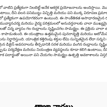
లో వాటిని ప్రత్యేకంగా నిలబెట్టే అనేక ఆకర్షక ప్రయోజనాలను అందిస్తాయి. మ
యి, దీని వలన పనిముట్టు విచ్ఛిత్తి మరియు పని ముక్క విరూపణ ప్రమాదాన్
ో ప్రత్యేకంగా ఉపయోగకరంగా ఉంటుంది. ఈ సాంకేతికత అసాధారణమైన రంధ్ర
వ్యానచర్య మరియు వైద్య పరిశ్రమలలో అనువర్తనాలకు చాలా ముఖ్యమైనది. 
తో చిన్న వ్యాసం గల రంధ్రాలను సృష్టించగల సామర్థ్యం. ఈ ప్రక్రియ చాలా తక్క
ను కాపాడుతుంది. ఈ యంత్రాలు ఉత్తమమైన పునరావృత్తి మరియు ఆటోమేషన్ స
ాలను నిర్ధారిస్తుంది. యాంత్రిక కత్తిరింపు శక్తుల లేమి సున్నితమైన లేదా
న డిజైన్ అవసరాలను తీర్చడానికి సరళ మరియు వంగిన రంధ్రాలను సృష్టించడా
పుడు పర్యవేక్షణ మరియు నియంత్రణ వ్యవస్థలను కూడా కలిగి ఉంటాయి, 
 పదార్థంతో అయినా పని చేయగల సామర్థ్యం ఉత్పత్తి అవకాశాలను విస్తరి
తాజా వార్తలు