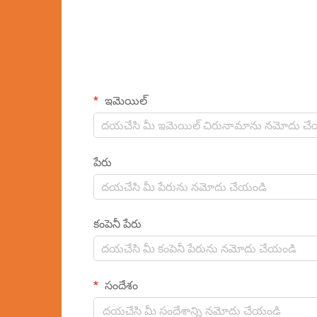
ఇమెయిల్
పేరు
కంపెనీ పేరు
సందేశం