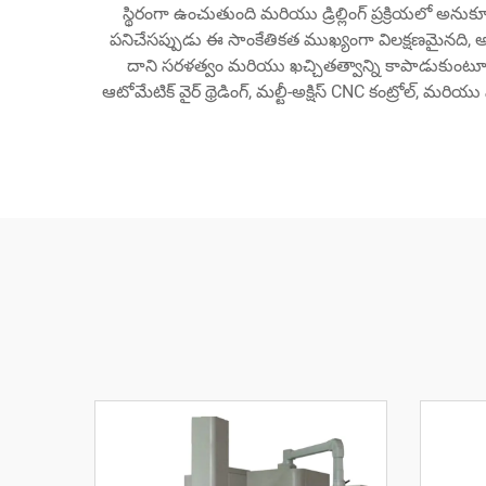
స్థిరంగా ఉంచుతుంది మరియు డ్రిల్లింగ్ ప్రక్రియలో అనుకూల
పనిచేసప్పుడు ఈ సాంకేతికత ముఖ్యంగా విలక్షణమైనది, అక్
దాని సరళత్వం మరియు ఖచ్చితత్వాన్ని కాపాడుకుంటూ ఇద
ఆటోమేటిక్ వైర్ థ్రెడింగ్, మల్టీ-అక్షిస్ CNC కంట్రోల్, మర