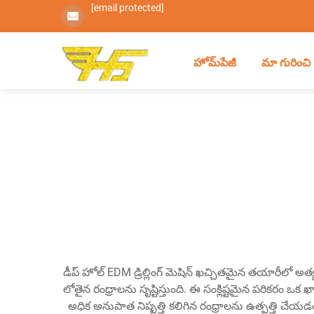
[email protected]
హోమ్‌పేజీ
మా గురించి
డీప్ హోల్ EDM డ్రిల్లింగ్ మెషిన్ ఖచ్చితమైన తయారీలో అత్
లోతైన రంధ్రాలను సృష్టిస్తుంది. ఈ సంక్లిష్టమైన పరికరం ఒక ఖాళ
అధిక అనుపాత నిష్పత్తి కలిగిన రంధ్రాలను ఉత్పత్తి చేయడ