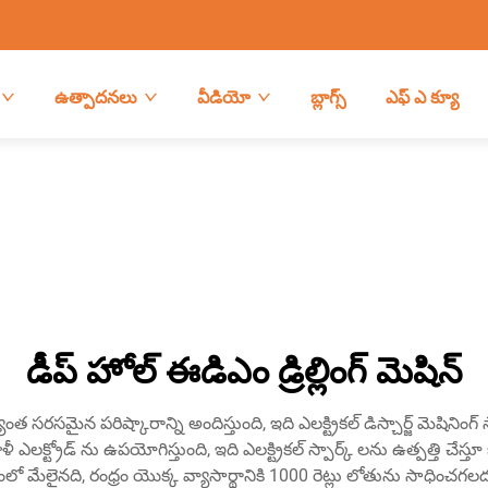
ఉత్పాదనలు
వీడియో
బ్లాగ్స్
ఎఫ్ ఎ క్యూ
డీప్ హోల్ ఈడిఎం డ్రిల్లింగ్ మెషిన్
యంత సరసమైన పరిష్కారాన్ని అందిస్తుంది, ఇది ఎలక్ట్రికల్ డిస్చార్జ్ మెష
ీ ఎలక్ట్రోడ్ ను ఉపయోగిస్తుంది, ఇది ఎలక్ట్రికల్ స్పార్క్ లను ఉత్పత్తి చేస్తూ
ంలో మేలైనది, రంధ్రం యొక్క వ్యాసార్థానికి 1000 రెట్లు లోతును సాధించ