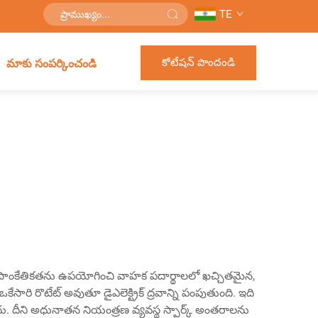
TE
కోటేషన్ పొందండి
మాకు సంపర్కించండి
ినింగ్ సాంకేతికతను ఉపయోగించి వాహక పదార్థాలలో ఖచ్చితమైన,
 ఒకేసారి రొటేట్ అవుతూ డైఎలెక్ట్రిక్ ద్రవాన్ని పంపుతుంది. ఇది
గలదు. దీని అధునాతన నియంత్రణ వ్యవస్థ స్పార్క్ అంతరాలను