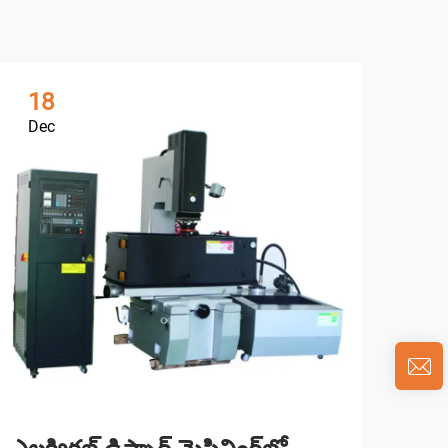
18
1
Dec
De