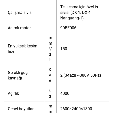
Tel kesme için özel iş
Çalışma sıvısı
sıvısı (DX-1, DX-4,
Nanguang-1)
Adımlı motor
–
90BF006
m
m
En yüksek kesim
²/
150
hızı
d
k
K
Gerekli güç
V
2 (3-fazlı ~380V, 50Hz)
kaynağı
A
k
Ağırlık
4000
g
m
Genel boyutlar
2600×2400×1800
m