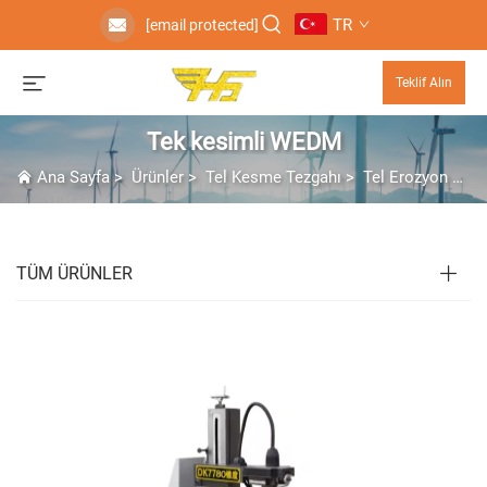
TR
[email protected]
Teklif Alın
Tek kesimli WEDM
Ana Sayfa
>
Ürünler
>
Tel Kesme Tezgahı
>
Tel Erozyon Makinesi
TÜM ÜRÜNLER