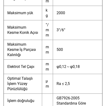
m
k
Maksimum yük
2000
g
°/
Maksimum
m
3°/6°
Kesme Konik Açısı
m
Maksimum
m
Kesme İş Parçası
500
m
Kalınlığı
m
Elektrot Tel Çapı
φ0,12～φ0,18
m
Optimal Talaşlı
μ
İşlem Yüzey
Ra ≤ 2,5
m
Pürüzlülüğü
GB7926-2005
İşlem doğruluğu
Standardına Göre