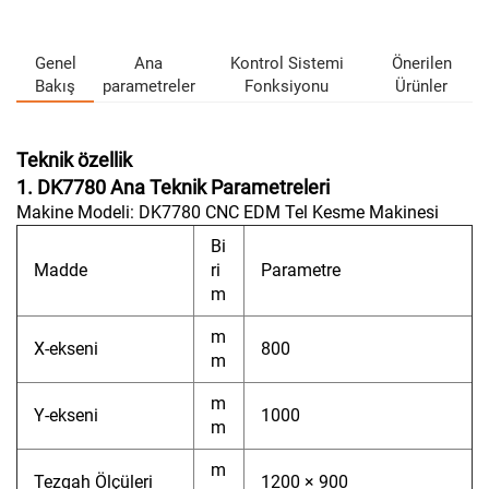
Genel
Ana
Kontrol Sistemi
Önerilen
Bakış
parametreler
Fonksiyonu
Ürünler
Teknik özellik
1. DK7780 Ana Teknik Parametreleri
Makine Modeli: DK7780 CNC EDM Tel Kesme Makinesi
Bi
Madde
ri
Parametre
m
m
X-ekseni
800
m
m
Y-ekseni
1000
m
m
Tezgah Ölçüleri
1200 × 900