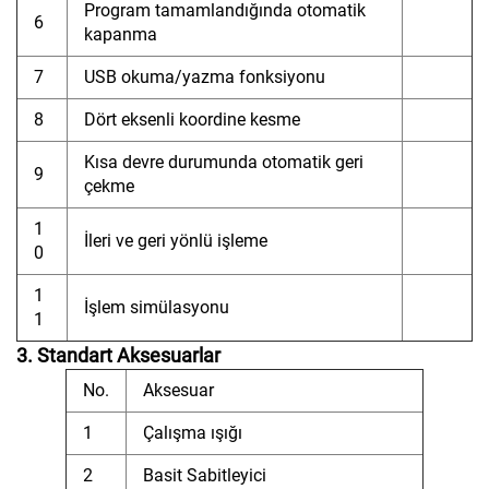
Program tamamlandığında otomatik
6
kapanma
7
USB okuma/yazma fonksiyonu
8
Dört eksenli koordine kesme
Kısa devre durumunda otomatik geri
9
çekme
1
İleri ve geri yönlü işleme
0
1
İşlem simülasyonu
1
3. Standart Aksesuarlar
No.
Aksesuar
1
Çalışma ışığı
2
Basit Sabitleyici