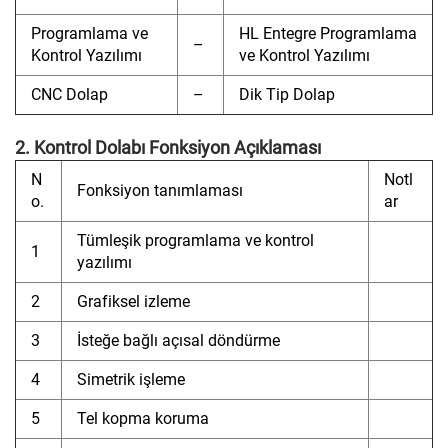
Programlama ve
HL Entegre Programlama
–
Kontrol Yazılımı
ve Kontrol Yazılımı
CNC Dolap
–
Dik Tip Dolap
2. Kontrol Dolabı Fonksiyon Açıklaması
N
Notl
Fonksiyon tanımlaması
o.
ar
Tümleşik programlama ve kontrol
1
yazılımı
2
Grafiksel izleme
3
İsteğe bağlı açısal döndürme
4
Simetrik işleme
5
Tel kopma koruma