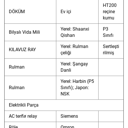
HT200
DÖKÜM
Ev içi
reçine
kumu
Yerel: Shaanxi
P3
Bilyalı Vida Mili
Qishan
Sınıfı
Yerel: Rulman
Sertleşti
KILAVUZ RAY
çeliği
rilmiş
Yerel: Şangay
Rulman
Danli
Yerel: Harbin (P5
Rulman
Sınıfı); Japon:
NSK
Elektrikli Parça
AC temัส relay
Siemens
Röle
Omron