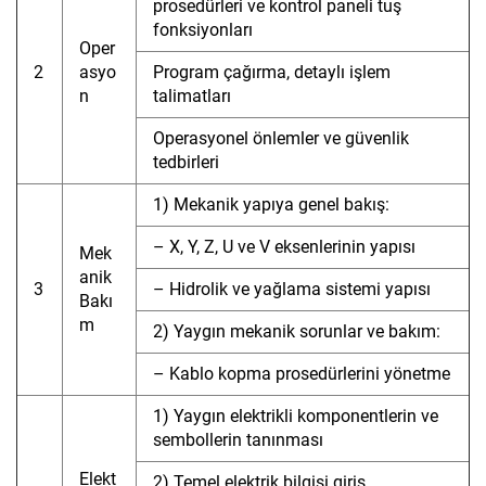
prosedürleri ve kontrol paneli tuş
fonksiyonları
Oper
2
asyo
Program çağırma, detaylı işlem
n
talimatları
Operasyonel önlemler ve güvenlik
tedbirleri
1) Mekanik yapıya genel bakış:
– X, Y, Z, U ve V eksenlerinin yapısı
Mek
anik
3
– Hidrolik ve yağlama sistemi yapısı
Bakı
m
2) Yaygın mekanik sorunlar ve bakım:
– Kablo kopma prosedürlerini yönetme
1) Yaygın elektrikli komponentlerin ve
sembollerin tanınması
Elekt
2) Temel elektrik bilgisi giriş