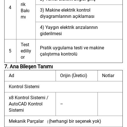
rik
4
3) Makine elektrik kontrol
Bakı
diyagramlarının açıklaması
mı
4) Yaygın elektrik arızalarının
giderilmesi
Test
Pratik uygulama testi ve makine
5
ediliy
çalıştırma kontrolü
or
7. Ana Bileşen Tanımı
Ad
Orijin (Üretici)
Notlar
Kontrol Sistemi
x8 Kontrol Sistemi /
AutoCAD Kontrol
–
Sistemi
Mekanik Parçalar
(herhangi bir seçenek yok)
（