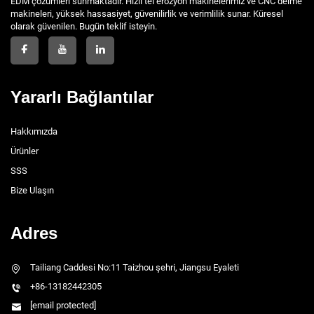
EDM çözümleri sunmaktadır. Hızlı tel erozyon makinelerimiz ve CNC delme
makineleri, yüksek hassasiyet, güvenilirlik ve verimlilik sunar. Küresel
olarak güvenilen. Bugün teklif isteyin.
Yararlı Bağlantılar
Hakkımızda
Ürünler
SSS
Bize Ulaşın
Adres
Tailiang Caddesi No:11 Taizhou şehri, Jiangsu Eyaleti
+86-13182442305
[email protected]