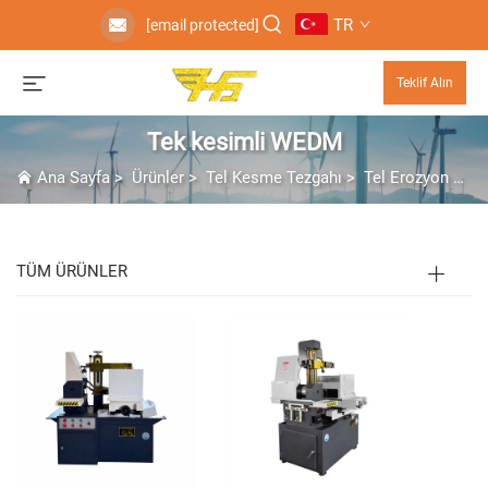
TR
[email protected]
Teklif Alın
Tek kesimli WEDM
Ana Sayfa
>
Ürünler
>
Tel Kesme Tezgahı
>
Tel Erozyon Makinesi
TÜM ÜRÜNLER