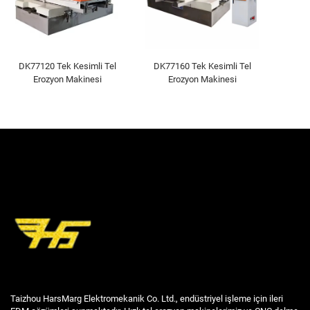
DK77120 Tek Kesimli Tel
DK77160 Tek Kesimli Tel
Erozyon Makinesi
Erozyon Makinesi
Taizhou HarsMarg Elektromekanik Co. Ltd., endüstriyel işleme için ileri