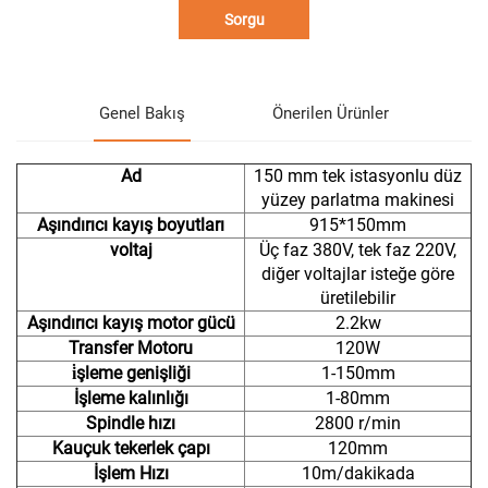
Sorgu
Genel Bakış
Önerilen Ürünler
Ad
150 mm tek istasyonlu düz
yüzey parlatma makinesi
Aşındırıcı kayış boyutları
915*150mm
voltaj
Üç faz 380V, tek faz 220V,
diğer voltajlar isteğe göre
üretilebilir
Aşındırıcı kayış motor gücü
2.2kw
Transfer Motoru
120W
i̇şleme genişliği
1-150mm
İşleme kalınlığı
1-80mm
Spindle hızı
2800 r/min
Kauçuk tekerlek çapı
120mm
İşlem Hızı
10m/dakikada