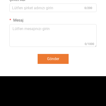
0/200
Mesaj
0/1000
Gönder