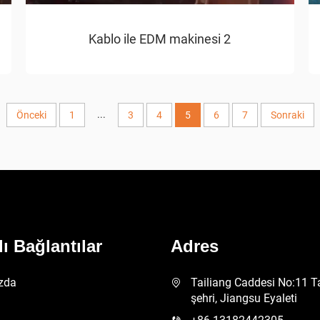
Kablo ile EDM makinesi 2
...
Önceki
1
3
4
5
6
7
Sonraki
lı Bağlantılar
Adres
zda
Tailiang Caddesi No:11 T
şehri, Jiangsu Eyaleti