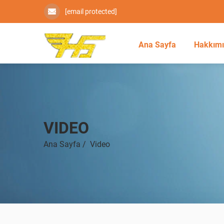
[email protected]
Ana Sayfa
Hakkım
VIDEO
Ana Sayfa
/
Video