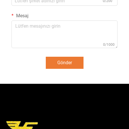
0/200
Mesaj
0/1000
Gönder