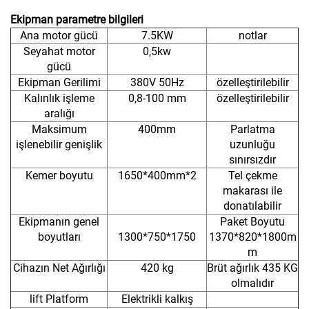
Ekipman parametre bilgileri
Ana motor gücü
7.5KW
notlar
Seyahat motor
0,5kw
gücü
Ekipman Gerilimi
380V 50Hz
özelleştirilebilir
Kalınlık işleme
0,8-100 mm
özelleştirilebilir
aralığı
Maksimum
400mm
Parlatma
işlenebilir genişlik
uzunluğu
sınırsızdır
Kemer boyutu
1650*400mm*2
Tel çekme
makarası ile
donatılabilir
Ekipmanın genel
Paket Boyutu
boyutları
1300*750*1750
1370*820*1800m
m
Cihazın Net Ağırlığı
420 kg
Brüt ağırlık 435 KG
olmalıdır
lift Platform
Elektrikli kalkış