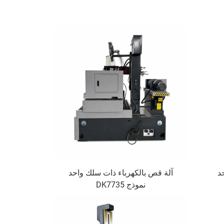
د
آلة قص بالكهرباء ذات سلك واحد
نموذج DK7735