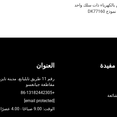
بالكهرباء ذات سلك واحد
نموذج DK77160
مفيدة
العنوان
رقم 11 طريق تايليانغ، مدينة تايز
مقاطعة جيانغسو
+86-13182442305
شائعة
[email protected]
الوقت: 9.00 صباحًا - 4.00 عصرًا