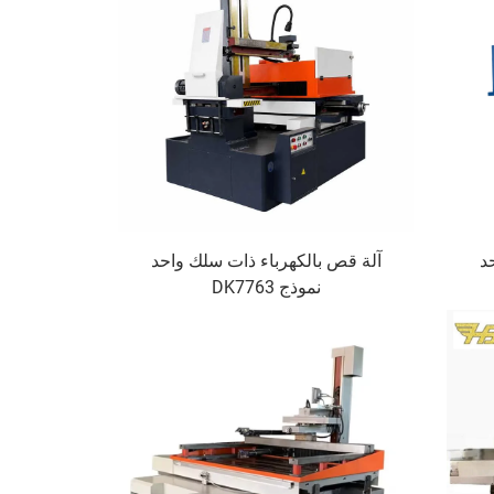
د
آلة قص بالكهرباء ذات سلك واحد
نموذج DK7763