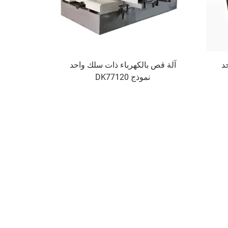
د
آلة قص بالكهرباء ذات سلك واحد
نموذج DK77120