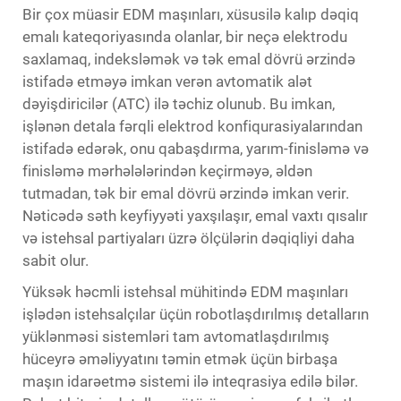
Bir çox müasir EDM maşınları, xüsusilə kalıp dəqiq
emalı kateqoriyasında olanlar, bir neçə elektrodu
saxlamaq, indeksləmək və tək emal dövrü ərzində
istifadə etməyə imkan verən avtomatik alət
dəyişdiricilər (ATC) ilə təchiz olunub. Bu imkan,
işlənən detala fərqli elektrod konfiqurasiyalarından
istifadə edərək, onu qabaşdırma, yarım-finisləmə və
finisləmə mərhələlərindən keçirməyə, əldən
tutmadan, tək bir emal dövrü ərzində imkan verir.
Nəticədə səth keyfiyyəti yaxşılaşır, emal vaxtı qısalır
və istehsal partiyaları üzrə ölçülərin dəqiqliyi daha
sabit olur.
Yüksək həcmli istehsal mühitində EDM maşınları
işlədən istehsalçılar üçün robotlaşdırılmış detalların
yüklənməsi sistemləri tam avtomatlaşdırılmış
hüceyrə əməliyyatını təmin etmək üçün birbaşa
maşın idarəetmə sistemi ilə inteqrasiya edilə bilər.