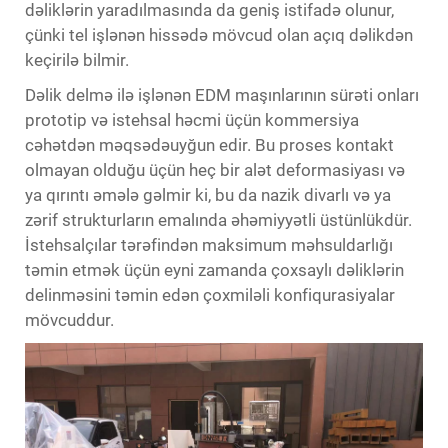
dəliklərin yaradılmasında da geniş istifadə olunur,
çünki tel işlənən hissədə mövcud olan açıq dəlikdən
keçirilə bilmir.
Dəlik delmə ilə işlənən EDM maşınlarının sürəti onları
prototip və istehsal həcmi üçün kommersiya
cəhətdən məqsədəuyğun edir. Bu proses kontakt
olmayan olduğu üçün heç bir alət deformasiyası və
ya qırıntı əmələ gəlmir ki, bu da nazik divarlı və ya
zərif strukturların emalında əhəmiyyətli üstünlükdür.
İstehsalçılar tərəfindən maksimum məhsuldarlığı
təmin etmək üçün eyni zamanda çoxsaylı dəliklərin
delinməsini təmin edən çoxmiləli konfiqurasiyalar
mövcuddur.