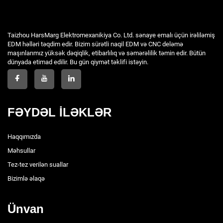
Taizhou HarsMarg Elektromexanikiya Co. Ltd. sənaye emalı üçün irəliləmiş
EDM həlləri təqdim edir. Bizim sürətli naqil EDM və CNC deləmə
maşınlarımız yüksək dəqiqlik, etibarlılıq və səmərəlilik təmin edir. Bütün
dünyada etimad edilir. Bu gün qiymət təklifi istəyin.
FƏYDƏL İLƏKLƏR
Haqqımızda
Məhsullar
Tez-tez verilən suallar
Bizimlə əlaqə
Ünvan