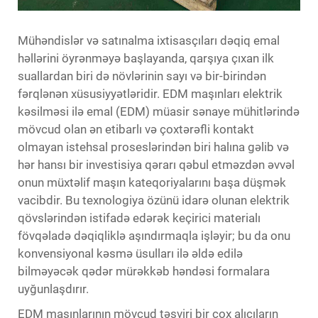
Mühəndislər və satınalma ixtisasçıları dəqiq emal
həllərini öyrənməyə başlayanda, qarşıya çıxan ilk
suallardan biri də növlərinin sayı və bir-birindən
fərqlənən xüsusiyyətləridir.
EDM maşınları
elektrik
kəsilməsi ilə emal (EDM) müasir sənaye mühitlərində
mövcud olan ən etibarlı və çoxtərəfli kontakt
olmayan istehsal proseslərindən biri halına gəlib və
hər hansı bir investisiya qərarı qəbul etməzdən əvvəl
onun müxtəlif maşın kateqoriyalarını başa düşmək
vacibdir. Bu texnologiya özünü idarə olunan elektrik
qövslərindən istifadə edərək keçirici materialı
fövqəladə dəqiqliklə aşındırmaqla işləyir; bu da onu
konvensiyonal kəsmə üsulları ilə əldə edilə
bilməyəcək qədər mürəkkəb həndəsi formalara
uyğunlaşdırır.
EDM maşınlarının mövcud təsviri bir çox alıcıların