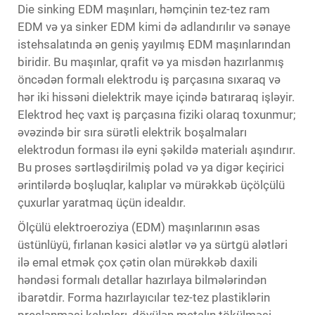
Die sinking EDM maşınları, həmçinin tez-tez ram
EDM və ya sinker EDM kimi də adlandırılır və sənaye
istehsalatında ən geniş yayılmış EDM maşınlarından
biridir. Bu maşınlar, qrafit və ya misdən hazırlanmış
öncədən formalı elektrodu iş parçasına sıxaraq və
hər iki hissəni dielektrik maye içində batıraraq işləyir.
Elektrod heç vaxt iş parçasına fiziki olaraq toxunmur;
əvəzində bir sıra sürətli elektrik boşalmaları
elektrodun forması ilə eyni şəkildə materialı aşındırır.
Bu proses sərtləşdirilmiş polad və ya digər keçirici
ərintilərdə boşluqlar, kalıplar və mürəkkəb üçölçülü
çuxurlar yaratmaq üçün idealdır.
Ölçülü elektroeroziya (EDM) maşınlarının əsas
üstünlüyü, fırlanan kəsici alətlər və ya sürtgü alətləri
ilə emal etmək çox çətin olan mürəkkəb daxili
həndəsi formalı detallar hazırlaya bilmələrindən
ibarətdir. Forma hazırlayıcılar tez-tez plastiklərin
preslənməsi kalıpları, döyülən metalın tökülməsi