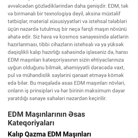
əvvəlcədən gözlədiklərindən daha genişdir. EDM, tək
və birmənalı bir texnologiya deyil, əksinə müxtəlif
tətbiqlər, material xüsusiyyətləri və istehsal tələbləri
üçün nəzərdə tutulmuş bir neçə fərqli maşın növünü
əhatə edir. Siz hava və kosmos sənayesində alətlərin
hazırlanması, tibbi cihazların istehsalı və ya yüksək
dəqiqlikli kalıp hazırlığı sahəsində işləsəniz də, hansı
EDM maşınları kateqoriyasının sizin ehtiyaclarınıza
uyğun olduğunu bilmək, əhəmiyyətli dərəcədə vaxt,
pul və mühəndislik səylərini qənaət etməyə kömək
edə bilər. Bu məqalədə əsas EDM maşınları növləri,
onların iş prinsipləri və hər birinin maksimum dəyər
yaratdığı sənaye sahələri nəzərdən keçirilir.
EDM Maşınlarının Əsas
Kateqoriyaları
Kalıp Qazma EDM Maşınları