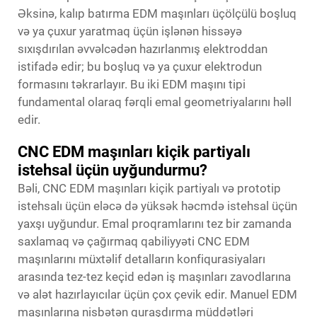
Əksinə, kalıp batırma EDM maşınları üçölçülü boşluq
və ya çuxur yaratmaq üçün işlənən hissəyə
sıxışdırılan əvvəlcədən hazırlanmış elektroddan
istifadə edir; bu boşluq və ya çuxur elektrodun
formasını təkrarlayır. Bu iki EDM maşını tipi
fundamental olaraq fərqli emal geometriyalarını həll
edir.
CNC EDM maşınları kiçik partiyalı
istehsal üçün uyğundurmu?
Bəli, CNC EDM maşınları kiçik partiyalı və prototip
istehsalı üçün eləcə də yüksək həcmdə istehsal üçün
yaxşı uyğundur. Emal proqramlarını tez bir zamanda
saxlamaq və çağırmaq qabiliyyəti CNC EDM
maşınlarını müxtəlif detalların konfiqurasiyaları
arasında tez-tez keçid edən iş maşınları zavodlarına
və alət hazırlayıcılar üçün çox çevik edir. Manuel EDM
maşınlarına nisbətən quraşdırma müddətləri