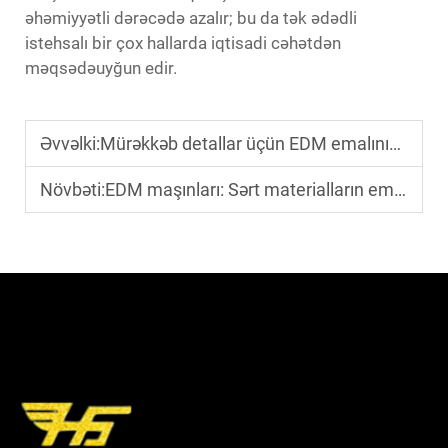
əhəmiyyətli dərəcədə azalır; bu da tək ədədli
istehsalı bir çox hallarda iqtisadi cəhətdən
məqsədəuyğun edir.
Əvvəlki:
Mürəkkəb detallar üçün EDM emalının üstünlükləri nələrdir?
Növbəti:
EDM maşınları: Sərt materialların emalında üstünlüklər