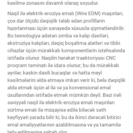
kəsilmə zonasını davamlı olaraq soyudur.
Naqil ilə elektrik-eroziya emalı (Wire EDM) maşınları,
çox dar ölçülü dəqiqlik tələb edən profillərin
hazırlanması üçün sənayedə xüsusilə qiymətləndirilir.
Bu texnologiya adətən zımba və kalıp dəstləri,
ekstruziya kalıpları, dəqiq boşaltma alətləri və tibbi
cihazlar üçün mürəkkəb komponentlərin istehsalında
istifadə olunur. Naqilin hərəkət traektoriyası CNC
proqram təminatı ilə idarə olunur; bu da mürəkkəb
əyrilər, kəskin daxili bucaqlar və hətta meyl
kəsilmələrini əldə etməyə imkan verir ki, belə dəqiqlik
əldə etmək üçün əl ilə və ya konvensional emal
üsullarından istifadə etmək mümkün deyil. Bəzi irəli
səviyyəli naqil ilə elektrik-eroziya emalı maşınları
sürtmə emalı ilə müqayisə edilə biləcək səth
keyfiyyəti yarada bilir ki, bu da ikinci dərəcəli bitirici
emal əməliyyatlarının azaldılmasına və ya tamamilə
ləğv edilməsinə səbəb olur.