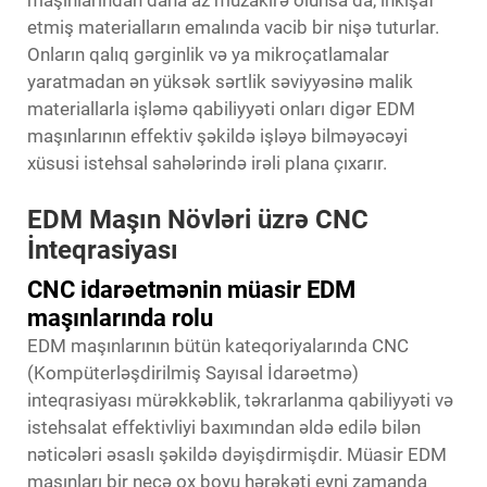
maşınlarından daha az müzakirə olunsa da, inkişaf
etmiş materialların emalında vacib bir nişə tuturlar.
Onların qalıq gərginlik və ya mikroçatlamalar
yaratmadan ən yüksək sərtlik səviyyəsinə malik
materiallarla işləmə qabiliyyəti onları digər EDM
maşınlarının effektiv şəkildə işləyə bilməyəcəyi
xüsusi istehsal sahələrində irəli plana çıxarır.
EDM Maşın Növləri üzrə CNC
İnteqrasiyası
CNC idarəetmənin müasir EDM
maşınlarında rolu
EDM maşınlarının bütün kateqoriyalarında CNC
(Kompüterləşdirilmiş Sayısal İdarəetmə)
inteqrasiyası mürəkkəblik, təkrarlanma qabiliyyəti və
istehsalat effektivliyi baxımından əldə edilə bilən
nəticələri əsaslı şəkildə dəyişdirmişdir. Müasir EDM
maşınları bir neçə ox boyu hərəkəti eyni zamanda