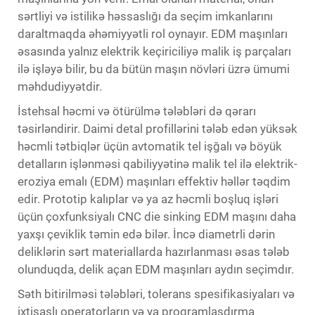
sərtliyi və istilikə həssaslığı da seçim imkanlarını
daraltmaqda əhəmiyyətli rol oynayır. EDM maşınları
əsasında yalnız elektrik keçiriciliyə malik iş parçaları
ilə işləyə bilir, bu da bütün maşın növləri üzrə ümumi
məhdudiyyətdir.
İstehsal həcmi və ötürülmə tələbləri də qərarı
təsirləndirir. Daimi detal profillərini tələb edən yüksək
həcmli tətbiqlər üçün avtomatik tel işğalı və böyük
detalların işlənməsi qabiliyyətinə malik tel ilə elektrik-
eroziya emalı (EDM) maşınları effektiv həllər təqdim
edir. Prototip kalıplar və ya az həcmli boşluq işləri
üçün çoxfunksiyalı CNC die sinking EDM maşını daha
yaxşı çeviklik təmin edə bilər. İncə diametrli dərin
deliklərin sərt materiallarda hazırlanması əsas tələb
olunduqda, delik açan EDM maşınları aydın seçimdır.
Səth bitirilməsi tələbləri, tolerans spesifikasiyaları və
ixtisaslı operatorların və ya proqramlaşdırma