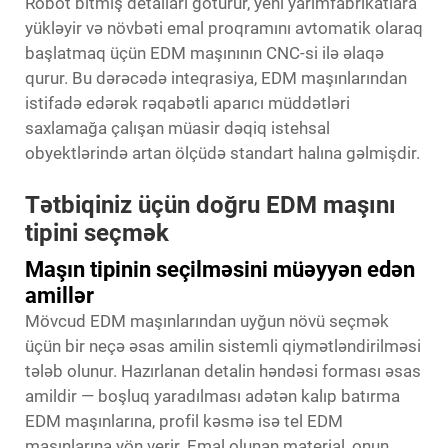
Robot bitmiş detalları götürür, yeni yarımfabrikatlara
yükləyir və növbəti emal proqramını avtomatik olaraq
başlatmaq üçün EDM maşınının CNC-si ilə əlaqə
qurur. Bu dərəcədə inteqrasiya, EDM maşınlarından
istifadə edərək rəqabətli aparıcı müddətləri
saxlamağa çalışan müasir dəqiq istehsal
obyektlərində artan ölçüdə standart halına gəlmişdir.
Tətbiqiniz üçün doğru EDM maşını
tipini seçmək
Maşın tipinin seçilməsini müəyyən edən
amillər
Mövcud EDM maşınlarından uyğun növü seçmək
üçün bir neçə əsas amilin sistemli qiymətləndirilməsi
tələb olunur. Hazırlanan detalin həndəsi forması əsas
amildir — boşluq yaradılması adətən kalıp batırma
EDM maşınlarına, profil kəsmə isə tel EDM
maşınlarına yön verir. Emal olunan material, onun