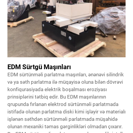
EDM Sürtgü Maşınları
EDM sürtünməli parlatma maşınları, ənənəvi silindrik
və ya səth parlatma ilə müqayisə oluna bilən dövrəvi
konfiqurasiyada elektrik boşalması eroziyası
prinsiplərini tətbiq edir. Bu EDM maşınlarının
qrupunda fırlanan elektrod sürtünməli parlatmada
istifadə olunan parlatma diski kimi işləyir və materialı
işlənən səthdən sürtünməli parlatmada müşahidə
olunan mexaniki təmas gərginlikləri olmadan çıxarır.