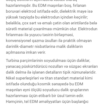
hazırlanmışdır. Bu
EDM maşınları
boş, fırlanan
boruvari elektrod istifadə edir, dielektrik maye isə
yüksək təzyiqdə bu elektrodun içindən keçirilir;
beləliklə, çox sərt və emalı çətin olan ərintilərdə belə
sürətli material çıxarılması mümkün olur. Elektrodun
fırlanması ilə yuyucu təsirin birləşməsi,
konvensiyonel qazma üsulları ilə praktik olmayan
dərinlik-diametr nisbətlərinə malik dəliklərin
açılmasına imkan verir.
Turbina pərçimlərinin soyudulması üçün dəliklər,
yanacaq püskürtdürücü nozulları və süzgəc ekranları
dəlik delmə ilə işlənən detalların tipik nümunələridir.
Nikel superleqirləri və titan standart material kimi
istifadə olunduğu kosmik sənayedə bu EDM
maşınları eyni ölçülü soyuducu dəlik qruplarının
hazırlanması üçün etibarlı bir üsul təmin edir.
Həmçinin, tel EDM əməliyyatları üçün başlanğıc