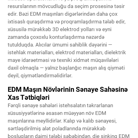
resurslarının mövcudluğu da seçim prosesinə təsir
edir. Bəzi EDM maşınları digərlərindən daha çox
ixtisaslı quraşdırma və proqramlaşdırma tələb edir,
xüsusilə mürəkkəb 3D elektrod yolları və eyni
zamanda çoxoxlu konturlaşdırma nəzərdə
tutulduqda. Alıcılar ümumi sahiblik dəyərini —
istehlak materialları, elektrod materialları, dielektrik
maye idarəetməsi və texniki xidmət müqavilələri
daxil olmaqla — yalnız başlanğıc maşın alış qiyməti
deyil, qiymətləndirməlidirlər.
EDM Maşın Növlərinin Sənaye Sahəsinə
Xas Tətbiqləri
Fərqli sənaye sahələri istehsalatın təkrarlanan
xüsusiyyətlərinə əsasən müəyyən növ EDM
maşınlarına meyllidirlər. Kalıp və kalıb sənayesi,
sərtləşdirilmiş alət poladlarında mürəkkəb
boşluqların daimi tələbi səbəbindən, die sinking EDM