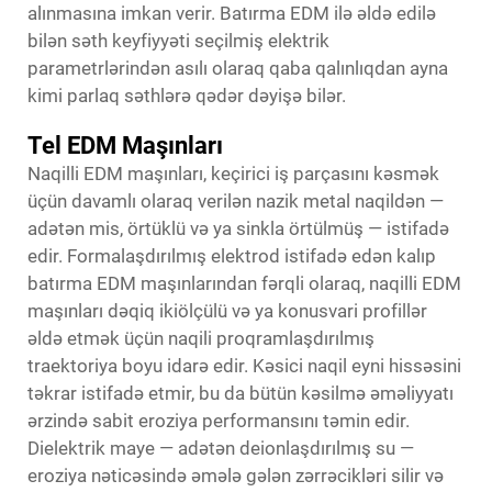
alınmasına imkan verir. Batırma EDM ilə əldə edilə
bilən səth keyfiyyəti seçilmiş elektrik
parametrlərindən asılı olaraq qaba qalınlıqdan ayna
kimi parlaq səthlərə qədər dəyişə bilər.
Tel EDM Maşınları
Naqilli EDM maşınları, keçirici iş parçasını kəsmək
üçün davamlı olaraq verilən nazik metal naqildən —
adətən mis, örtüklü və ya sinkla örtülmüş — istifadə
edir. Formalaşdırılmış elektrod istifadə edən kalıp
batırma EDM maşınlarından fərqli olaraq, naqilli EDM
maşınları dəqiq ikiölçülü və ya konusvari profillər
əldə etmək üçün naqili proqramlaşdırılmış
traektoriya boyu idarə edir. Kəsici naqil eyni hissəsini
təkrar istifadə etmir, bu da bütün kəsilmə əməliyyatı
ərzində sabit eroziya performansını təmin edir.
Dielektrik maye — adətən deionlaşdırılmış su —
eroziya nəticəsində əmələ gələn zərrəcikləri silir və