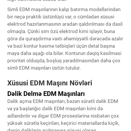
Simli EDM maşınlarının kalıp batırma modellərindən
bir neçə praktik üstünlüyü var, o cümlədən xüsusi
elektrod hazırlanmasının aradan qaldırılması da daxil
olmaqla. Çünki sim özü elektrod kimi işləyir, buna
görə də quraşdırma vaxtı əhəmiyyətli dərəcədə azalır
və bəzi kontur kəsmə tətbiqləri üçün detal başına
maya daha aşağı ola bilər. Konturun dəqiq kəsilməsi
prioritet olduqda, boşluq yaradılmasından daha çox
simli EDM maşınları üstün tutulur.
Xüsusi EDM Maşını Növləri
Dəlik Delmə EDM Maşınları
Dəlik açma EDM maşınları, bəzən sürətli dəlik EDM
və ya başlanğıc dəlik EDM maşınları kimi də
adlandırılır və digər EDM proseslərinə nisbətən çox
yüksək sürətlə keçirilən, keçirici materiallarda kiçik,
dəqiq dəliklərin açılmasına xüsusi olaraq