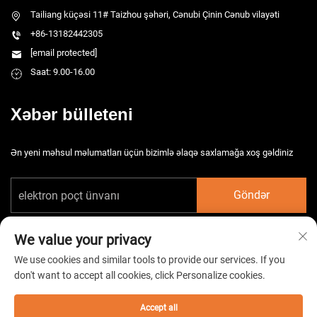
Tailiang küçəsi 11# Taizhou şəhəri, Cənubi Çinin Cənub vilayəti
+86-13182442305
[email protected]
Saat: 9.00-16.00
Xəbər bülleteni
Ən yeni məhsul məlumatları üçün bizimlə əlaqə saxlamağa xoş gəldiniz
Göndər
We value your privacy
We use cookies and similar tools to provide our services. If you
don't want to accept all cookies, click Personalize cookies.
Copyright © 2026 Çin Taizhou HarsMarg Elektromexaniki Şirkəti Ltd. Bütün
hüquqlar qorunur. -
Gizlilik siyasəti
Accept all