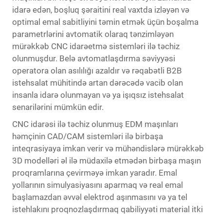
idarə edən, boşluq şəraitini real vaxtda izləyən və
optimal emal sabitliyini təmin etmək üçün boşalma
parametrlərini avtomatik olaraq tənzimləyən
mürəkkəb CNC idarəetmə sistemləri ilə təchiz
olunmuşdur. Belə avtomatlaşdırma səviyyəsi
operatora olan asılılığı azaldır və rəqabətli B2B
istehsalat mühitində artan dərəcədə vacib olan
insanla idarə olunmayan və ya işıqsız istehsalat
senarilərini mümkün edir.
CNC idarəsi ilə təchiz olunmuş EDM maşınları
həmçinin CAD/CAM sistemləri ilə birbaşa
inteqrasiyaya imkan verir və mühəndislərə mürəkkəb
3D modelləri əl ilə müdaxilə etmədən birbaşa maşın
proqramlarına çevirməyə imkan yaradır. Emal
yollarının simulyasiyasını aparmaq və real emal
başlamazdan əvvəl elektrod aşınmasını və ya tel
istehlakını proqnozlaşdırmaq qabiliyyəti material itki