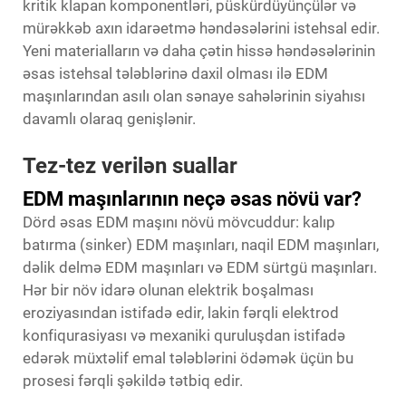
kritik klapan komponentləri, püskürdüyünçülər və
mürəkkəb axın idarəetmə həndəsələrini istehsal edir.
Yeni materialların və daha çətin hissə həndəsələrinin
əsas istehsal tələblərinə daxil olması ilə EDM
maşınlarından asılı olan sənaye sahələrinin siyahısı
davamlı olaraq genişlənir.
Tez-tez verilən suallar
EDM maşınlarının neçə əsas növü var?
Dörd əsas EDM maşını növü mövcuddur: kalıp
batırma (sinker) EDM maşınları, naqil EDM maşınları,
dəlik delmə EDM maşınları və EDM sürtgü maşınları.
Hər bir növ idarə olunan elektrik boşalması
eroziyasından istifadə edir, lakin fərqli elektrod
konfiqurasiyası və mexaniki quruluşdan istifadə
edərək müxtəlif emal tələblərini ödəmək üçün bu
prosesi fərqli şəkildə tətbiq edir.