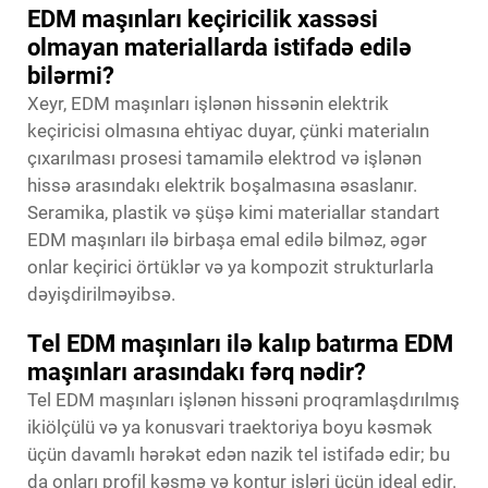
EDM maşınları keçiricilik xassəsi
olmayan materiallarda istifadə edilə
bilərmi?
Xeyr, EDM maşınları işlənən hissənin elektrik
keçiricisi olmasına ehtiyac duyar, çünki materialın
çıxarılması prosesi tamamilə elektrod və işlənən
hissə arasındakı elektrik boşalmasına əsaslanır.
Seramika, plastik və şüşə kimi materiallar standart
EDM maşınları ilə birbaşa emal edilə bilməz, əgər
onlar keçirici örtüklər və ya kompozit strukturlarla
dəyişdirilməyibsə.
Tel EDM maşınları ilə kalıp batırma EDM
maşınları arasındakı fərq nədir?
Tel EDM maşınları işlənən hissəni proqramlaşdırılmış
ikiölçülü və ya konusvari traektoriya boyu kəsmək
üçün davamlı hərəkət edən nazik tel istifadə edir; bu
da onları profil kəsmə və kontur işləri üçün ideal edir.