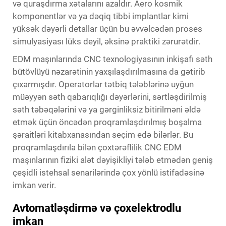
və quraşdırma xətalarını azaldır. Aero kosmik
komponentlər və ya dəqiq tibbi implantlar kimi
yüksək dəyərli detallar üçün bu əvvəlcədən proses
simulyasiyası lüks deyil, əksinə praktiki zərurətdir.
EDM maşınlarında CNC texnologiyasının inkişafı səth
bütövlüyü nəzarətinin yaxşılaşdırılmasına da gətirib
çıxarmışdır. Operatorlar tətbiq tələblərinə uyğun
müəyyən səth qabarıqlığı dəyərlərini, sərtləşdirilmiş
səth təbəqələrini və ya gərginliksiz bitirilməni əldə
etmək üçün öncədən proqramlaşdırılmış boşalma
şəraitləri kitabxanasından seçim edə bilərlər. Bu
proqramlaşdırıla bilən çoxtərəflilik CNC EDM
maşınlarının fiziki alət dəyişikliyi tələb etmədən geniş
çeşidli istehsal senarilərində çox yönlü istifadəsinə
imkan verir.
Avtomatləşdirmə və çoxelektrodlu
imkan