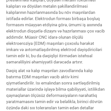
kalıpları və döyülən metalın şəkilləndirilməsi
kalıplarının hazırlanmasında bu növ maşınlardan
istifadə edirlər. Elektrodun forması birbaşa boşluq
formasını müəyyən etdiyinə görə, ümumi iş axınında
elektrodun diqqətlə dizaynı və hazırlanması çox vacib
addımdır. Müasir CNC idarə olunan ölçülü
elektroeroziya (EDM) maşınları çoxoxlu hərəkət
imkanı və avtomatlaşdırılmış elektrod dəyişdiriciləri
təmin edir ki, bu da dəqiqliyi itirmədən istehsal
səmərəliliyini əhəmiyyətli dərəcədə artırır.
Dəqiq alət və kalıp maşınları zavodlarında kalıp
batırma EDM maşınları vacib aktiv kimi
qiymətləndirilir. Isı emalından sonra sərtləşdirilmiş
materiallar üzərində işləyə bilmə qabiliyyəti, istilikdən
qaynaqlanan ölçüsüz deformasiyaların narahatlıq
yaratmamasını təmin edir və beləliklə, birinci dövrün
özündə dəki sıx toleransları təmin edən detallar