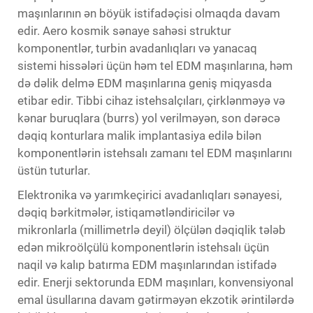
maşınlarının ən böyük istifadəçisi olmaqda davam
edir. Aero kosmik sənaye sahəsi struktur
komponentlər, turbin avadanlıqları və yanacaq
sistemi hissələri üçün həm tel EDM maşınlarına, həm
də dəlik delmə EDM maşınlarına geniş miqyasda
etibar edir. Tibbi cihaz istehsalçıları, çirklənməyə və
kənar buruqlara (burrs) yol verilməyən, son dərəcə
dəqiq konturlara malik implantasiya edilə bilən
komponentlərin istehsalı zamanı tel EDM maşınlarını
üstün tuturlar.
Elektronika və yarımkeçirici avadanlıqları sənayesi,
dəqiq bərkitmələr, istiqamətləndiricilər və
mikronlarla (millimetrlə deyil) ölçülən dəqiqlik tələb
edən mikroölçülü komponentlərin istehsalı üçün
naqil və kalıp batırma EDM maşınlarından istifadə
edir. Enerji sektorunda EDM maşınları, konvensiyonal
emal üsullarına davam gətirməyən ekzotik ərintilərdə