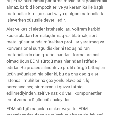
Bu, EDM sürtünməli parlatma maşınlarını polikristallı
almaz, karbid kompozitləri və ya keramika ilə bağlı
materiallar kimi çox sərt və ya qırılgan materiallarla
işləyərkən xüsusilə dəyərli edir.
Alət və kəsici alətlər istehsalçıları, volfram karbid
kəsici alətləri formalaşdırmaq və itilətmək, sərt
metal qüsurlarında mürəkkəb profillər yaratmaq və
konvensional sürtgü disklərini tez aşındıran
materiallarda dəqiq xarici həndəsi formalara nail
olmaq üçün EDM sürtgü maşınlarından istifadə
edirlər. Bu proses silindrik və profil sürtgü tətbiqləri
üçün uyğunlaşdırıla bilər ki, bu da onu dəqiq alət
istehsalı mühitlərinə çox yönlü əlavə edir. İş
parçasına heç bir mexaniki qüvvə tətbiq
edilmədiyindən, zəif və nazik divarlı komponentlər
emal zamanı ölçüsünü saxlayırlar.
EDM sürtgü maşınları sinker və ya tel EDM