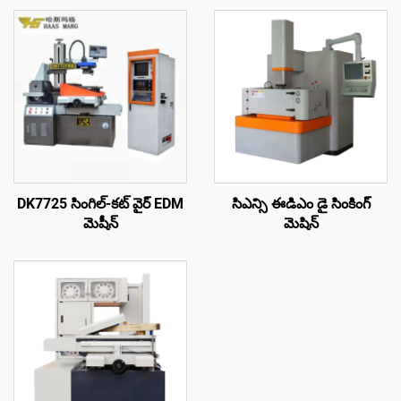
DK7725 సింగిల్-కట్ వైర్ EDM
సిఎన్సి ఈడిఎం డై సింకింగ్
మెషీన్
మెషిన్