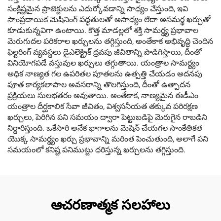
సంక్లిష్టమైన ప్రాజెక్టులను ఎదుర్కోవడాన్ని సాధ్యం చేస్తుంది, ఇవి
సాంప్రదాయిక మెషినింగ్ పద్ధతులతో అసాధ్యం లేదా అసమర్థ ఖర్చుతో
కూడుకున్నవిగా ఉంటాయి. కొత్త మాడల్లలో శక్తి సామర్థ్య ప్రభావాల
మెరుగుదల పరికరాల ఖర్చులను తగ్గిస్తుంది, అంతేకాక అభివృద్ధి చెందిన
ఫిల్టరింగ్ వ్యవస్థలు డైఎలెక్ట్రిక్ ద్రవపు జీవితాన్ని పొడిగిస్తాయి, దీంతో
వినియోగపడే వస్తువుల ఖర్చులు తగ్గుతాయి. యంత్రాల సామర్థ్యం
అధిక నాణ్యత గల ఉపరితల పూతలను ఉత్పత్తి చేయడం అదనపు
పూత కార్యకలాపాల అవసరాన్ని తొలగిస్తుంది, దీంతో ఉత్పాదన
ప్రక్రియలు సులభతరం అవుతాయి. అంతేకాక, నాణ్యమైన ఈడీఎం
యంత్రాల దీర్ఘకాలిక సేవా జీవితం, విశ్వసనీయత తక్కువ పరిరక్షణ
ఖర్చులు, పెరిగిన పని సమయం ద్వారా పెట్టుబడిపై మెరుగైన రాబడిని
నిర్ధారిస్తుంది. ఒకేసారి అనేక భాగాలను మెషిన్ చేయగల సాంకేతికత
యొక్క సామర్థ్యం ఖర్చు ప్రభావాన్ని మరింత పెంచుతుంది, అలాగే పని
సమయంలో కనిష్ట పనిముట్టు ధరిస్తున్న ఖర్చులను తగ్గిస్తుంది.
ఆచరణాత్మక సలహాలు