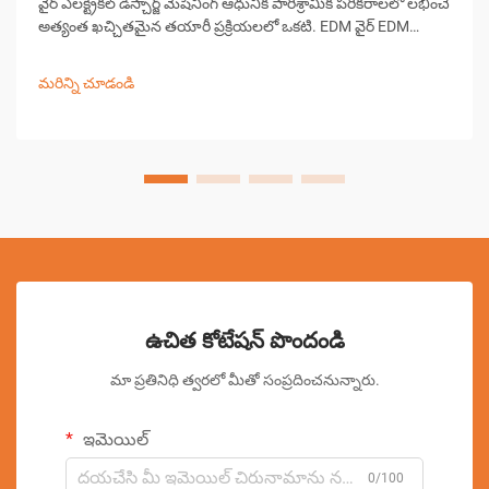
వైర్ ఎలక్ట్రికల్ డిస్చార్జ్ మెషినింగ్ ఆధునిక పారిశ్రామిక పరికరాలలో లభించే
అత్యంత ఖచ్చితమైన తయారీ ప్రక్రియలలో ఒకటి. EDM వైర్ EDM
అప్లికేషన్‌లలో అద్భుతమైన ఖచ్చితత్వాన్ని సాధించాలని ఆపరేటర్లు
కోరుకున్నప్పుడు, ప్రాథమిక ... ను అర్థం చేసుకోవడం చాలా ముఖ్యం.
మరిన్ని చూడండి
ఉచిత కోటేషన్ పొందండి
మా ప్రతినిధి త్వరలో మీతో సంప్రదించనున్నారు.
ఇమెయిల్
0/100