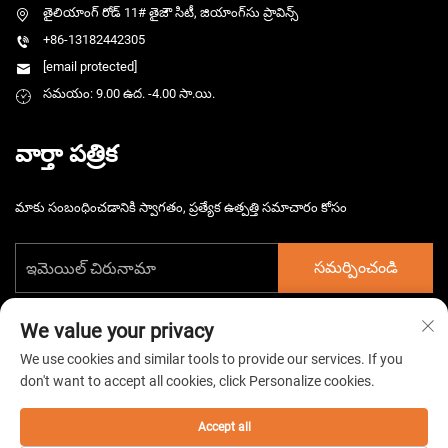
తైలియాంగ్ రోడ్ 11# తైజౌ సిటీ, జియాంగ్‌సు ప్రావిన్స్
+86-13182442305
[email protected]
సమయం: 9.00 ఉద. -4.00 సా.యి.
వార్తా పత్రిక
మాకు సంబంధించడానికి స్వాగతం, ప్రత్యేక ఉత్పత్తి సమాచారం కోసం
సమర్పించండి
We value your privacy
We use cookies and similar tools to provide our services. If you
don't want to accept all cookies, click Personalize cookies.
కాపీరైట్ © 2026 చైనా తైజౌ హార్స్‌మార్గ్ ఎలక్ట్రోమెకానికల్ కం. లిమిటెడ్. అన్ని
హక్కులు పొందుపరచబడినవి. -
గోప్యతా విధానం
Accept all