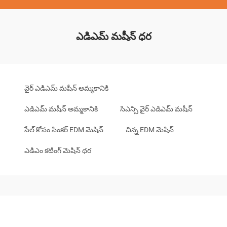
ఎడిఎమ్ మషీన్ ధర
వైర్ ఎడిఎమ్ మషీన్ అమ్మకానికి
ఎడిఎమ్ మషీన్ అమ్మకానికి
సిఎన్సి వైర్ ఎడిఎమ్ మషీన్
సేల్ కోసం సింకర్ EDM మెషిన్
చిన్న EDM మెషిన్
ఎడిఎం కటింగ్ మెషిన్ ధర