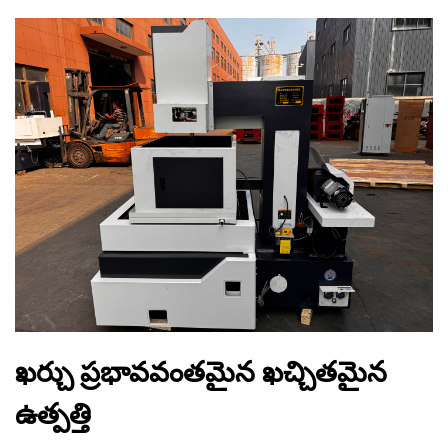
ఖర్చు ప్రభావవంతమైన ఖచ్చితమైన
ఉత్పత్తి