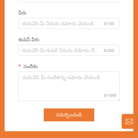
పేరు
0/100
కంపెనీ పేరు
0/200
సందేశం
0/1000
సమర్పించండి