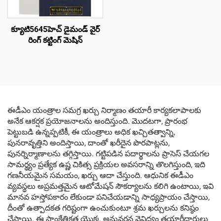
క్యూటి5645హెచ్ డైమండ్ వైర్
రింగ్ కట్టింగ్ మెషిన్
ఈడీఎం యంత్రాల సమగ్ర ఖర్చు నిర్మాణం తయారీ కార్యకలాపాలకు
అనేక ఆకర్షక ప్రయోజనాలను అందిస్తుంది. మొదటగా, ప్రారంభ
పెట్టుబడి ఉన్నప్పటికీ, ఈ యంత్రాలు అధిక ఖచ్చితత్వాన్ని,
పునరావృత్తిని అందిస్తాయి, దాంతో ఖరీదైన పొరపాట్లను,
పునర్నిర్మాణాలను తగ్గిస్తాయి. గట్టిపడిన పదార్థాలను ప్రాసెస్ చేయగల
సామర్థ్యం ప్రత్యేక ఉష్ణ చికిత్స ప్రక్రియల అవసరాన్ని తొలగిస్తుంది, ఇది
గణనీయమైన సమయం, ఖర్చు ఆదా చేస్తుంది. ఆధునిక ఈడీఎం
వ్యవస్థలు అప్రమత్తమైన ఆటోమేషన్ సౌకర్యాలను కలిగి ఉంటాయి, ఇవి
మానవ హస్తోపకారం లేకుండా పనిచేయడాన్ని సాధ్యప్రాయం చేస్తాయి,
దీంతో ఉత్పాదకత గరిష్టంగా ఉంచుకుంటూ శ్రమ ఖర్చులను కనిష్ఠం
చేస్తాయి. ఈ సాంకేతికత యొక్క అనువర్తన వైవిధ్యం తయారీదారులు