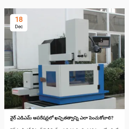
18
Dec
వైర్ ఎడిఎమ్ ఆపరేషన్లలో ఖచ్చితత్వాన్ని ఎలా పెంచుకోవాలి?