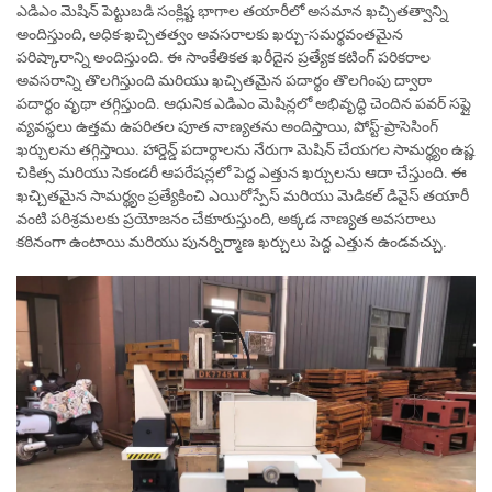
ఎడిఎం మెషిన్ పెట్టుబడి సంక్లిష్ట భాగాల తయారీలో అసమాన ఖచ్చితత్వాన్ని
అందిస్తుంది, అధిక-ఖచ్చితత్వం అవసరాలకు ఖర్చు-సమర్థవంతమైన
పరిష్కారాన్ని అందిస్తుంది. ఈ సాంకేతికత ఖరీదైన ప్రత్యేక కటింగ్ పరికరాల
అవసరాన్ని తొలగిస్తుంది మరియు ఖచ్చితమైన పదార్థం తొలగింపు ద్వారా
పదార్థం వృథా తగ్గిస్తుంది. ఆధునిక ఎడిఎం మెషిన్లలో అభివృద్ధి చెందిన పవర్ సప్లై
వ్యవస్థలు ఉత్తమ ఉపరితల పూత నాణ్యతను అందిస్తాయి, పోస్ట్-ప్రాసెసింగ్
ఖర్చులను తగ్గిస్తాయి. హార్డెన్డ్ పదార్థాలను నేరుగా మెషిన్ చేయగల సామర్థ్యం ఉష్ణ
చికిత్స మరియు సెకండరీ ఆపరేషన్లలో పెద్ద ఎత్తున ఖర్చులను ఆదా చేస్తుంది. ఈ
ఖచ్చితమైన సామర్థ్యం ప్రత్యేకించి ఎయిరోస్పేస్ మరియు మెడికల్ డివైస్ తయారీ
వంటి పరిశ్రమలకు ప్రయోజనం చేకూరుస్తుంది, అక్కడ నాణ్యత అవసరాలు
కఠినంగా ఉంటాయి మరియు పునర్నిర్మాణ ఖర్చులు పెద్ద ఎత్తున ఉండవచ్చు.