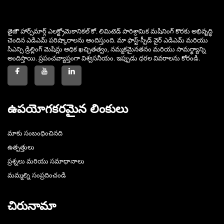
తైజౌ హార్స్‌మార్గ్ ఎలక్ట్రోమెకానికల్ కో. లిమిటెడ్ పారిశ్రామిక మషినింగ్ కొరకు అభివృద్ధి
చెందిన ఎడిఎమ్ పరిష్కారాలను అందిస్తుంది. మా ఫాస్ట్-స్పీడ్ వైర్ ఎడిఎమ్ మరియు
సిఎన్సి డ్రిల్లింగ్ మెషిన్లు అధిక ఖచ్చితత్వం, నమ్మకమైనతనం మరియు సామర్థ్యాన్ని
అందిస్తాయి. ప్రపంచవ్యాప్తంగా విశ్వసనీయం. ఇప్పుడు ధరల వివరాలను కోరండి.
ఉపయోగకరమైన లింకులు
మాకు సంబంధించినది
ఉత్పత్తులు
ప్రశ్నలు మరియు సమాధానాలు
మమ్మల్ని సంప్రదించండి
చిరునామా