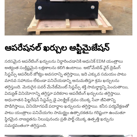
ఆపరేషనల్ ఖర్చుల ఆప్టిమైజేషన్
సరసమైన ఆపరేటింగ్ ఖర్చులను నిర్ధారించడానికి ఆధునిక్ EDM యంత్రాలు
అత్యంత సంక్లిష్టమైన లక్షణాలను కలిగి ఉంటాయి. ఆటోమేటెడ్ వైర్ థ్రెడింగ్
సిస్టమ్స్ ఆపరేటర్ జోక్యం అవసరాన్ని తగ్గిస్తాయి, ఇది ఎక్కువ సమయం పాటు
మానవ సహాయం లేకుండా పనిచేయడాన్ని అనుమతిస్తూ శ్రమ ఖర్చులను
తగ్గిస్తుంది. మెరుగైన పవర్ మేనేజ్‌మెంట్ సిస్టమ్స్ శక్తి సామర్థ్యాన్ని పెంచుతాయి,
విద్యుత్ వినియోగాన్ని తగ్గిస్తూ పరికరాల ఆపరేటింగ్ ఖర్చులను తగ్గిస్తాయి.
అధునాతన ఫిల్టరేషన్ సిస్టమ్స్ డై ఎలక్ట్రిక్ ద్రవం యొక్క సేవా జీవితాన్ని
పొడిగిస్తాయి, వినియోగపడే పదార్థాల ఖర్చులను తగ్గిస్తాయి. కనీస పర్యవేక్షణతో
పాటు యంత్రాలు పనిచేయగల సామర్థ్యం ఉత్పాదకతను గరిష్టంగా ఉంచుతూ
స్థిరమైన నాణ్యతను నిలుపునందు ప్రతి పార్ట్ యొక్క ఉత్పత్తి ఖర్చును
సమర్థవంతంగా తగ్గిస్తుంది.