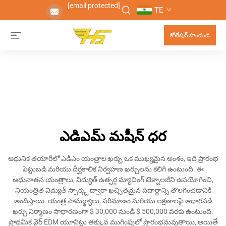
[email protected]
TE
కోటేషన్ పొందండి
ఎడిఎమ్ మషీన్ ధర
ఆధునిక తయారీలో ఎడిఎం యంత్రాల ఖర్చు ఒక ముఖ్యమైన అంశం, ఇది ప్రారంభ
పెట్టుబడి మరియు దీర్ఘకాలిక నిర్వహణ ఖర్చులను కలిగి ఉంటుంది. ఈ
అధునాతన యంత్రాలు, విద్యుత్ ఉత్సర్గ మ్యాచింగ్ టెక్నాలజీని ఉపయోగించి,
నియంత్రిత విద్యుత్ స్పార్క్ల ద్వారా ఖచ్చితమైన పదార్థాన్ని తొలగించడానికి
అందిస్తాయి. యంత్ర సామర్థ్యాలు, పరిమాణం మరియు లక్షణాలపై ఆధారపడి
ఖర్చు నిర్మాణం సాధారణంగా $ 30,000 నుండి $ 500,000 వరకు ఉంటుంది.
ప్రాథమిక వైర్ EDM యూనిట్లు తక్కువ ముగింపులో ప్రారంభమవుతాయి, అయితే