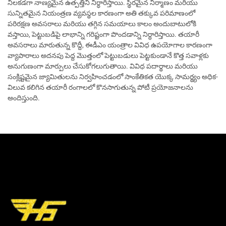
నిలకడగా నాణ్యమైన ఉత్పత్తిని నిర్ధారిస్తాయి. స్థిరమైన నిర్మాణం మరియు
సున్నితమైన నియంత్రణ వ్యవస్థల కారణంగా అతి తక్కువ పరిమాణంలో
పరిరక్షణ అవసరాలు మరియు తగ్గిన సమయాలు కాలం అందుబాటులోకి
వస్తాయి, పెట్టుబడిపై లాభాన్ని గరిష్టంగా పొందడాన్ని నిర్ధారిస్తాయి. తయారీ
అవసరాలు మారుతున్న కొద్దీ, ఈడీఎం యంత్రాల వివిధ ఉపయోగాల కారణంగా
వ్యాపారాలు అదనపు పెద్ద మొత్తంలో పెట్టుబడులు పెట్టకుండానే కొత్త సవాళ్లకు
అనుగుణంగా మార్పులు చేసుకోగలుగుతాయి. వివిధ పదార్థాలు మరియు
సంక్లిష్టమైన జ్యామితులను నిర్వహించడంలో సాంకేతికత యొక్క సామర్థ్యం అధిక-
విలువ కలిగిన తయారీ రంగాలలో కొనసాగుతున్న పోటీ ప్రయోజనాలను
అందిస్తుంది.