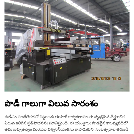
పొడీ గాలుగా విలువ సారంశం
ఈడీఎం సాంకేతికతలో పెట్టుబడి తయారీ కార్యకలాపాలకు దృఢమైన దీర్ఘకాలిక
విలువ కలిగిన ప్రతిపాదనను సూచిస్తుంది. ఈ యంత్రాలు పొడవైన కాలవ్యవధిలో
తమ ఖచ్చితత్వం మరియు విశ్వసనీయతను కాపాడుకుని, సంవత్సరాల తరబడి