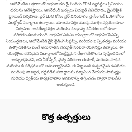
ఆటోమేటెడ్ లక్షణాలతో అధునాతన డై-సింగింగ్ EDM వ్యవస్థలు ప్రీమియం
ధరలను ఆదేశిస్తాయి. ఆపరేటింగ్ ఖర్చులు విద్యుత్ వినియోగం, డైఎలెక్ట్రిక్
ఫ్లూయిడ్ నిర్వహణ, వైర్ EDM కోసం వైర్ వినియోగం, డై-సింగింగ్ EDM కోసం
ఎలక్ట్రోడ్ పదార్థాలు ఉన్నాయి. యాజమాన్యం యొక్క మొత్తం వ్యయం కూడా
నిర్వహణ, ఆపరేటర్ల శిక్షణ మరియు సంభావ్య నవీకరణలలో కూడా
పరిగణించబడుతుంది. ఆధునిక ఎడిఎం యంత్రాలలో ఆధునిక సిఎన్సి
నియంత్రణలు, ఆటోమేటెడ్ వైర్ థ్రెడింగ్ సిస్టమ్స్, మరియు ఖచ్చితత్వం మరియు
ఉత్పాదకతను పెంచే అధునాతన విద్యుత్ సరఫరా యూనిట్లు ఉన్నాయి. ఈ
యంత్రాలు కఠినమైన పదార్థాలలో సంక్లిష్టమైన రేఖాగణితాలను సృష్టించడంలో
అద్భుతమైనవి, ఇవి ఏరోస్పేస్, వైద్య పరికరాల తయారీ, మరియు సాధన
మరియు డీ పరిశ్రమలలో అమూల్యమైనవి. ఈ పెట్టుబడి ఉన్నతమైన ఉపరితల
ముగింపు నాణ్యత, గట్టిపడిన పదార్థాలను మ్యాచింగ్ చేయగల సామర్థ్యం
మరియు ద్వితీయ కార్యకలాపాల అవసరాన్ని తగ్గించడం ద్వారా రాబడిని
అందిస్తుంది.
కొత్త ఉత్పత్తులు