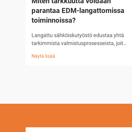
Miten tarkkuutta voidaan
parantaa EDM-langattomissa
toiminnoissa?
Langattu sähköiskutyöstö edustaa yhtä
tarkimmista valmistusprosesseista, joita
on saatavilla nykyaikaisissa teollisissa
Näytä lisää
toiminnoissa. Kun käyttäjät pyrkivät
saavuttamaan poikkeuksellisen tarkan
tarkkuuden EDM-
langantyöstösovelluksissa,
perustavanlaatuisen ymmärryksen...