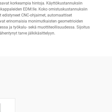
savat korkeampia hintoja. Käyttökustannuksiin
alukappaleiden EDM:lle. Koko omistuskustannuksiin
ät edistyneet CNC-ohjaimet, automaattiset
t ovat erinomaisia monimutkaisten geometrioiden
sessa ja työkalu- sekä muottiteollisuudessa. Sijoitus
hentynyt tarve jälkikäsittelyyn.