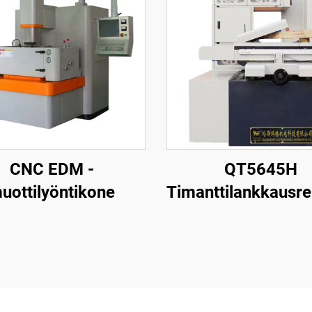
CNC EDM -
QT5645H
uottilyöntikone
Timanttilankkausr
leikkauskone