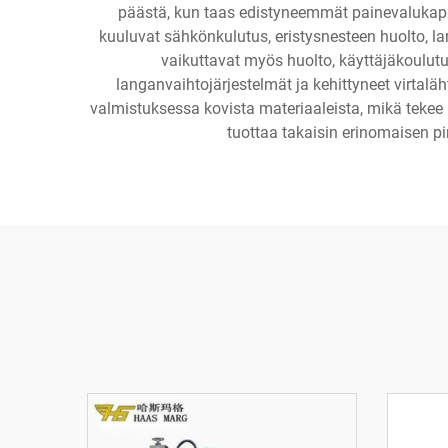
päästä, kun taas edistyneemmät painevalukapp
kuuluvat sähkönkulutus, eristysnesteen huolto, l
vaikuttavat myös huolto, käyttäjäkoulutu
langanvaihtojärjestelmät ja kehittyneet virtal
valmistuksessa kovista materiaaleista, mikä tekee ni
tuottaa takaisin erinomaisen pi