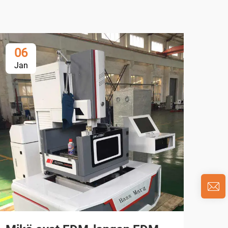
06
0
Jan
Ja