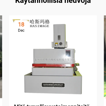
Käytännöllisiä neuvoja
18
Dec