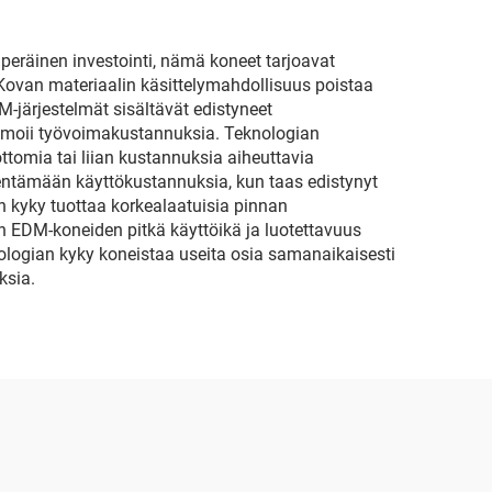
peräinen investointi, nämä koneet tarjoavat
 Kovan materiaalin käsittelymahdollisuus poistaa
M-järjestelmät sisältävät edistyneet
imoii työvoimakustannuksia. Teknologian
ttomia tai liian kustannuksia aiheuttavia
entämään käyttökustannuksia, kun taas edistynyt
n kyky tuottaa korkealaatuisia pinnan
en EDM-koneiden pitkä käyttöikä ja luotettavuus
logian kyky koneistaa useita osia samanaikaisesti
ksia.