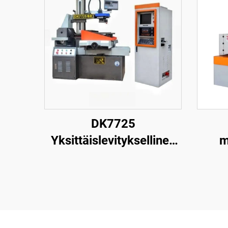
DK7725
Yksittäislevityksellinen
m
langanpuristuskone