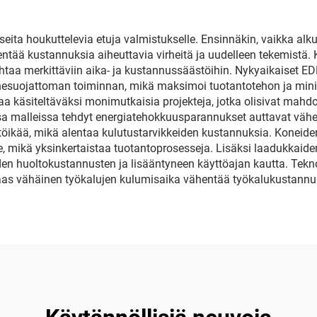
ta houkuttelevia etuja valmistukselle. Ensinnäkin, vaikka alku
hentää kustannuksia aiheuttavia virheitä ja uudelleen tekemistä.
ohtaa merkittäviin aika- ja kustannussäästöihin. Nykyaikaiset ED
nesuojattoman toiminnan, mikä maksimoi tuotantotehon ja min
a käsiteltäväksi monimutkaisia projekteja, jotka olisivat mahdo
ssa malleissa tehdyt energiatehokkuusparannukset auttavat väh
töikää, mikä alentaa kulutustarvikkeiden kustannuksia. Koneide
le, mikä yksinkertaistaa tuotantoprosesseja. Lisäksi laadukkaid
n huoltokustannusten ja lisääntyneen käyttöajan kautta. Tekno
aas vähäinen työkalujen kulumisaika vähentää työkalukustannu