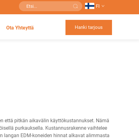
FI
Hanki tarjous
Ota Yhteyttä
en että pitkän aikavälin käyttökustannukset. Nämä
hköisellä purkauksella. Kustannusrakenne vaihtelee
jen langan EDM-koneiden hinnat alkavat alimmasta