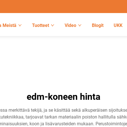
a Meistä
Tuotteet
Video
Blogit
UKK
edm-koneen hinta
a merkittävä tekijä, ja se käsittää sekä alkuperäisen sijoituks
utekniikkaa, tarjoavat tarkan materiaalin poiston hallitulla sä
ominaisuuksien, koon ja lisävarusteiden mukaan. Perustoiminto