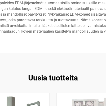
aleiden EDM-järjestelmät automaattisilla ominaisuuksilla mak
angan kulutus langan EDM:lle sekä elektrodimateriaalit painev
s ja mahdolliset päivitykset. Nykyaikaiset EDM-koneet sisältäv
ähteet, jotka parantavat tarkkuutta ja tuottavuutta. Nämä konee
istä arvokkaita ilmailu-, lääketieteellisten laitteiden valmistuk
nnanlaadun, kovien materiaalien käsittelyn mahdollisuuden ja vä
Uusia tuotteita