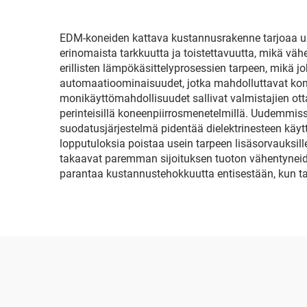
EDM-koneiden kattava kustannusrakenne tarjoaa usei
erinomaista tarkkuutta ja toistettavuutta, mikä vä
erillisten lämpökäsittelyprosessien tarpeen, mikä j
automaatioominaisuudet, jotka mahdolluttavat ko
monikäyttömahdollisuudet sallivat valmistajien otta
perinteisillä koneenpiirrosmenetelmillä. Uudemmi
suodatusjärjestelmä pidentää dielektrinesteen käyt
lopputuloksia poistaa usein tarpeen lisäsorvauksil
takaavat paremman sijoituksen tuoton vähentyneide
parantaa kustannustehokkuutta entisestään, kun t