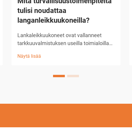
Mitä turvallisuustoimenpiteitä
tulisi noudattaa
langanleikkuukoneilla?
Lankaleikkuukoneet ovat vallanneet
tarkkuuvalmistuksen useilla toimialoilla
tarjoamalla vertaansa vailla pitävän
Näytä lisää
tarkan leikkuritarkkuuden
monimutkaisten muotojen ja hienojen
suunnitelmien leikkaamiseen. Nämä
edistyneet
sähköiskujuottokonejärjestelmät (EDM)
käyttävät ohutta lankaa sähkö...