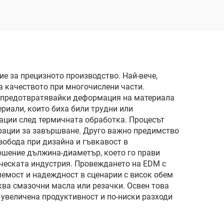
е за прецизното производство. Най-вече,
а качеството при многочислени части.
, предотвратявайки деформация на материала
ериали, които биха били трудни или
ации след термичната обработка. Процесът
ерации за завършване. Друго важно предимство
вобода при дизайна и гъвкавост в
ошение дължина-диаметър, което го прави
ческата индустрия. Провеждането на EDM с
яемост и надеждност в сценарии с висок обем
ква смазочни масла или резачки. Освен това
 увеличена продуктивност и по-ниски разходи