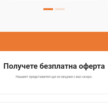
конвенционално EDM, се превърна в
важен елемент...
Получете безплатна оферта
Нашият представител ще се свърже с вас скоро.