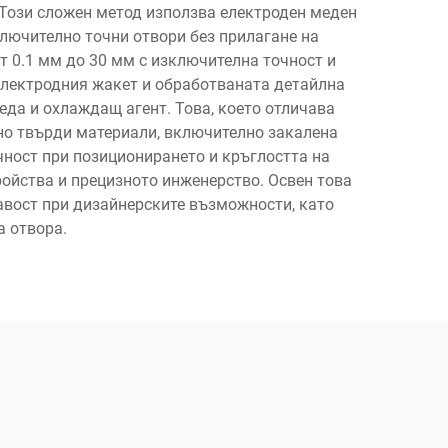
 Този сложен метод използва електроден меден
ключително точни отвори без прилагане на
т 0.1 мм до 30 мм с изключителна точност и
електродния жакет и обработваната детайлна
еда и охлаждащ агент. Това, което отличава
лно твърди материали, включително закалена
чност при позиционирането и кръглостта на
ройства и прецизното инженерство. Освен това
кавост при дизайнерските възможности, като
а отвора.