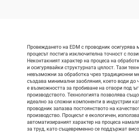
Провеждането на EDM с проводник осигурява м
процесът постига изключителна точност с пози
Неконтакният характер на процеса на обработ
и осигурявайки структурната цялост. Тази тех
невъзможни за обработка чрез традиционни ме
създава минимални заобляния, което води до 
е възможността за пробиване на отвори под ъг
производството. Технологията позволява също
идеално за сложни компоненти в индустрии ка
проводник запазва постоянството на качествот
производство. Процесът е екологичен, използв
автоматизираният характер на процеса намаляв
за труд, като същевременно се поддържат висо