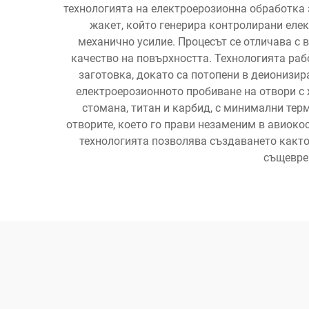
технологията на електроерозионна обработка 
жакет, който генерира контролирани елек
механично усилие. Процесът се отличава с 
качество на повърхността. Технологията ра
заготовка, докато са потопени в деионизир
електроерозионното пробиване на отвори с 
стомана, титан и карбид, с минимални тер
отворите, което го прави незаменим в авиоко
технологията позволява създаването както 
същеврем