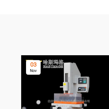
03
Nov