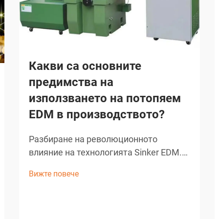
Какви са основните
предимства на
използването на потопяем
EDM в производството?
Разбиране на революционното
влияние на технологията Sinker EDM.
Съвременното производство изисква
Вижте повече
прецизност, ефективност и
иновативни решения за сложни
задачи по машинна обработка. Sinker
EDM, известно още като рам EDM или