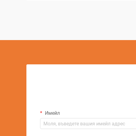
постижения в съвременната
производствена технология. Този
сложен процес на обработка е
променил начина, по който
индустриите подхождат към
предварителни...
Имейл