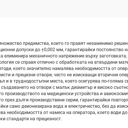
ножество предимства, които го правят незаменимо решени
ционни допуски до ±0,002 мм, гарантирайки постоянство н
ка елиминира механичното напрежение върху заготовката
нология се справя отлично с обработката на втвърдени мат
тоди, което значително намалява необходимостта от опер
чисти и прецизни отвори, често не изискващи вторични оп
ъл и в труднодостъпни места, което осигурява по-голяма с
 създаването на отвори с малък диаметър и високо съотн
то производството на медицински устройства и авиокосми
о през дълги производствени серии, гарантирайки повтор
айки само деионизирана вода и електричество, без да изис
а необходимостта от намеса на оператора, което води до
ки стандарти на прецизност.