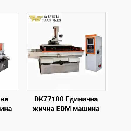
чна
DK77100 Единична
ина
жична EDM машина