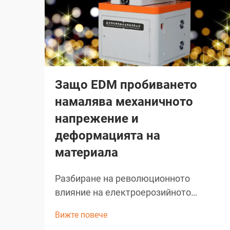
Защо EDM пробиването
намалява механичното
напрежение и
деформацията на
материала
Разбиране на революционното
влияние на електроерозийното
пробиване EDM пробиването
Вижте повече
представлява едно от най-значимите