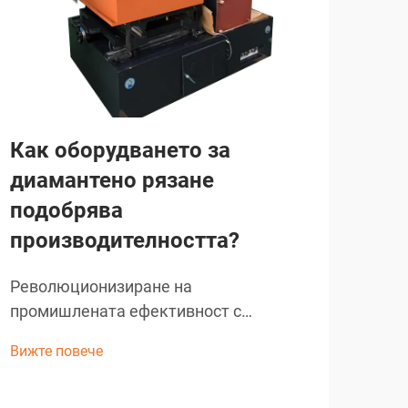
Как оборудването за
За
диамантено рязане
ди
подобрява
об
производителността?
ма
Революционизиране на
Съв
промишлената ефективност с
стр
напреднали режещи решения.
пре
Вижте повече
Вижт
Строителната и производствената
да 
индустрия переживяват значителни
мате