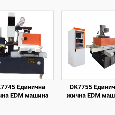
7745 Единична
DK7755 Едини
чна EDM машина
жична EDM маш