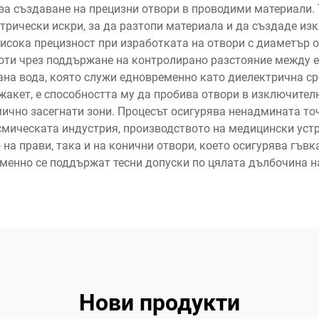
за създаване на прецизни отвори в проводими материали.
трически искри, за да разтопи материала и да създаде из
висока прецизност при изработката на отвори с диаметър о
боти чрез поддържане на контролирано разстояние между 
ана вода, която служи едновременно като диелектрична ср
жакет, е способността му да пробива отвори в изключите
мично засегнати зони. Процесът осигурява ненадмината то
смическата индустрия, производството на медицински уст
на прави, така и на конични отвори, което осигурява гъв
енно се поддържат тесни допуски по цялата дълбочина н
Нови продукти