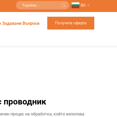
BG
Получете оферта
о Задавани Въпроси
с проводник
ичен процес на обработка, който използва