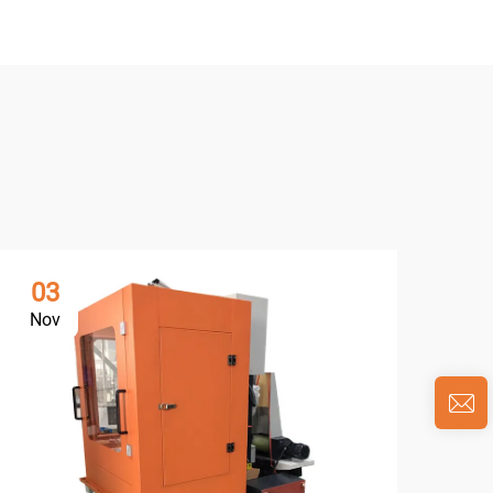
03
1
Nov
De