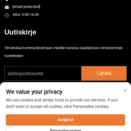
[email protected]
Aika: 9.00-16.00
Uutiskirje
Tervetuloa kommunikoimaan meidän kanssa saadaksesi viimeisimmän
tuotetiedon
Lähetä
We value your privacy
We use cookies and similar tools to provide our services. If you
don't want to accept all cookies, click Personalize cookies.
Tekijänoikeus © 2026 China Taizhou HarsMarg Electromechenical Co. Ltd.
Kaikki oikeudet pidätetään. -
Tietosuojakäytäntö
Accept all