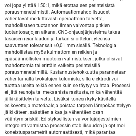
voi jopa ylittää 150:1, mikä erottaa sen perinteisistä
porausmenetelmistä. Automaatiomahdollisuudet
vähentävät merkittävästi operaattorin tarvetta,
mahdollistaen tuotannon ilman valvontaa pitkien
tuotantosarjojen aikana. CNC-ohjausjärjestelmä takaa
tasaisen reiänlaadun ja tarkan sijoittelun, yleensä
saavuttaen toleranssit ±0,01 mm sisällä. Teknologia
mahdollistaa myös kulmattomien reikien ja
epäsäännöllisten muotojen valmistuksen, jotka olisivat
mahdottomia tai erittäin vaikeita perinteisillä
porausmenetelmillä. Kustannustehokkuutta parannetaan
vähentämällä työkalujen kulumista, sillä elektrodi voi
tuottaa useita reikiä ennen kuin se täytyy vaihtaa. Prosessi
ei jätä reunoja tai mekaanista rasitusta, mikä vähentää
jälkikäsittelyn tarvetta. Lisäksi koneen kyky käsitellä
esikovettuja materiaaleja poistaa tarpeen lämpökäsittelyyn
jälkikäteen, säästäen aikaa ja vähentäen osan
vääntymisriskiä. Edistyksellisten valvontajärjestelmien
integrointi varmistaa prosessin stabiilisuuden ja optimoi
koneistusparametrit automaattisesti, mikä parantaa