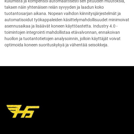
kulumista ja kompensoi automaattisesti sen pituuden muutoksia,
takaen näin yhtenäisen reiän syvyyden ja laadun koko
tuotantosarjan aikana. Nopean vaihdon kiinnitysjärjestelmät ja
automatisoidut työkappaleiden käsittelymahdollisuudet minimoivat
asennusaikaa ja lisäävät koneen käyttöastetta. Industry 4.0 -
toimintojen integrointi mahdollistaa etävalvonnan, ennakoivan
huollon ja tuotantotietojen analysoinnin, jolloin käyttäjät voivat
optimoida koneen suorituskykyä ja vähentää seisokkeja.