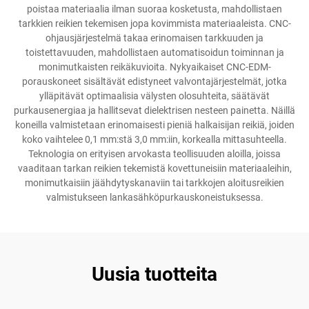
poistaa materiaalia ilman suoraa kosketusta, mahdollistaen
tarkkien reikien tekemisen jopa kovimmista materiaaleista. CNC-
ohjausjärjestelmä takaa erinomaisen tarkkuuden ja
toistettavuuden, mahdollistaen automatisoidun toiminnan ja
monimutkaisten reikäkuvioita. Nykyaikaiset CNC-EDM-
porauskoneet sisältävät edistyneet valvontajärjestelmät, jotka
ylläpitävät optimaalisia välysten olosuhteita, säätävät
purkausenergiaa ja hallitsevat dielektrisen nesteen painetta. Näillä
koneilla valmistetaan erinomaisesti pieniä halkaisijan reikiä, joiden
koko vaihtelee 0,1 mm:stä 3,0 mm:iin, korkealla mittasuhteella.
Teknologia on erityisen arvokasta teollisuuden aloilla, joissa
vaaditaan tarkan reikien tekemistä kovettuneisiin materiaaleihin,
monimutkaisiin jäähdytyskanaviin tai tarkkojen aloitusreikien
valmistukseen lankasähköpurkauskoneistuksessa.
Uusia tuotteita