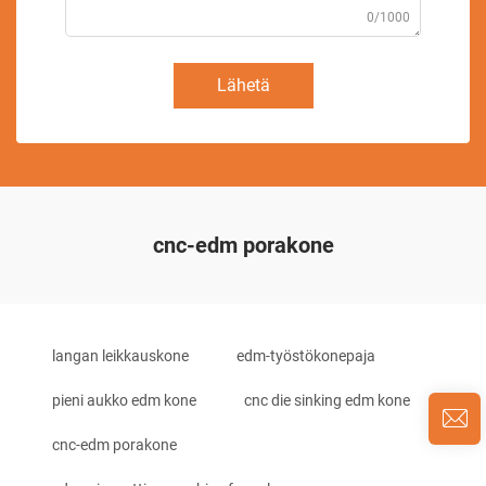
0/1000
Lähetä
cnc-edm porakone
langan leikkauskone
edm-työstökonepaja
pieni aukko edm kone
cnc die sinking edm kone
cnc-edm porakone