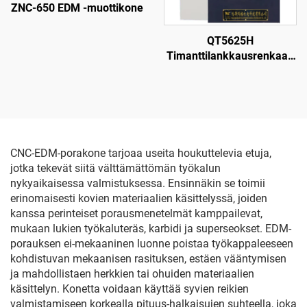
ZNC-650 EDM -muottikone
QT5625H
Timanttilankkausrenkaan
leikkauskone
CNC-EDM-porakone tarjoaa useita houkuttelevia etuja,
jotka tekevät siitä välttämättömän työkalun
nykyaikaisessa valmistuksessa. Ensinnäkin se toimii
erinomaisesti kovien materiaalien käsittelyssä, joiden
kanssa perinteiset porausmenetelmät kamppailevat,
mukaan lukien työkaluteräs, karbidi ja superseokset. EDM-
porauksen ei-mekaaninen luonne poistaa työkappaleeseen
kohdistuvan mekaanisen rasituksen, estäen vääntymisen
ja mahdollistaen herkkien tai ohuiden materiaalien
käsittelyn. Konetta voidaan käyttää syvien reikien
valmistamiseen korkealla pituus-halkaisujen suhteella, joka