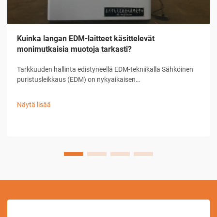
Kuinka langan EDM-laitteet käsittelevät
monimutkaisia muotoja tarkasti?
Tarkkuuden hallinta edistyneellä EDM-tekniikalla Sähköinen
puristusleikkaus (EDM) on nykyaikaisen
tarkkuusvalmistuksen kulmakivi, joka tarjoaa vertaansa
vailla olevia kykyjä monimutkaisten muotojen ja hienojen
Näytä lisää
suunnitelmien toteuttamisessa. ...