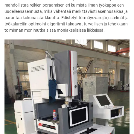
mahdollistaa reikien poraamisen eri kulmista ilman työkappaleen
uudelleenasennusta, mikä vähentää merkittävästi asennusaikaa ja
parantaa kokonaistarkkuutta. Edistetyt törmäysvarojärjestelmät ja
työkalureitin optimointialgoritmit takaavat turvallisen ja tehokkaan
toiminnan monimutkaisissa moniakselisissa liikkeissä.