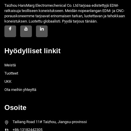
Taizhou HarsMarg Electromechenical Co. Ltd tarjoaa edistettyjä EDM-
ratkaisuja teolliseen koneistukseen. Meidän nopeanlangan EDM- ja CNC-
porauskoneemme tarjoavat erinomaisen tarkan, luotettavan ja tehokkaan
koneistuksen. Luotettu globaalisti. Pyydä tarjous tänään.
Hyödylliset linkit
Meistä
Tuotteet
UKK
Ota meihin yhteyttä
Osoite
Tailiang Road 11# Taizhou, Jiangsu-provinssi
+86-13182442305