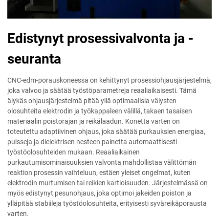
Edistynyt prosessivalvonta ja -
seuranta
CNC-edm-porauskoneessa on kehittynyt prosessiohjausjärjestelmä,
joka valvoo ja säätää työstöparametreja reaaliaikaisesti. Tämä
älykäs ohjausjärjestelmä pitää yllä optimaalisia välysten
olosuhteita elektrodin ja työkappaleen välillä, takaen tasaisen
materiaalin poistorajan ja reikälaadun. Konetta varten on
toteutettu adaptiivinen ohjaus, joka säätää purkauksien energiaa,
pulsseja ja dielektrisen nesteen painetta automaattisesti
työstöolosuhteiden mukaan. Reaaliaikainen
purkautumisominaisuuksien valvonta mahdollistaa välittömän
reaktion prosessin vaihteluun, estäen yleiset ongelmat, kuten
elektrodin murtumisen tai reikien kartioisuuden. Järjestelmässä on
myös edistynyt pesunohjaus, joka optimoi jakeiden poiston ja
ylläpitää stabiileja työstöolosuhteita, erityisesti syväreikäporausta
varten.