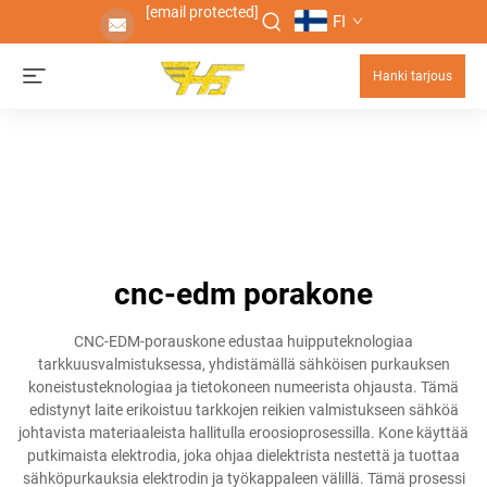
[email protected]
FI
Hanki tarjous
cnc-edm porakone
CNC-EDM-porauskone edustaa huipputeknologiaa
tarkkuusvalmistuksessa, yhdistämällä sähköisen purkauksen
koneistusteknologiaa ja tietokoneen numeerista ohjausta. Tämä
edistynyt laite erikoistuu tarkkojen reikien valmistukseen sähköä
johtavista materiaaleista hallitulla eroosioprosessilla. Kone käyttää
putkimaista elektrodia, joka ohjaa dielektrista nestettä ja tuottaa
sähköpurkauksia elektrodin ja työkappaleen välillä. Tämä prosessi