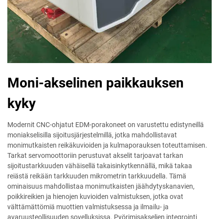
Moni-akselinen paikkauksen
kyky
Modernit CNC-ohjatut EDM-porakoneet on varustettu edistyneillä
moniakselisilla sijoitusjärjestelmillä, jotka mahdollistavat
monimutkaisten reikäkuvioiden ja kulmaporauksen toteuttamisen.
Tarkat servomoottoriin perustuvat akselit tarjoavat tarkan
sijoitustarkkuuden vähäisellä takaisinkytkennällä, mikä takaa
reiästä reikään tarkkuuden mikrometrin tarkkuudella. Tämä
ominaisuus mahdollistaa monimutkaisten jäähdytyskanavien,
poikkireikien ja hienojen kuvioiden valmistuksen, jotka ovat
välttämättömiä muottien valmistuksessa ja ilmailu- ja
avaruusteollisuuden sovelluksissa. Pyörimisakselien integrointi