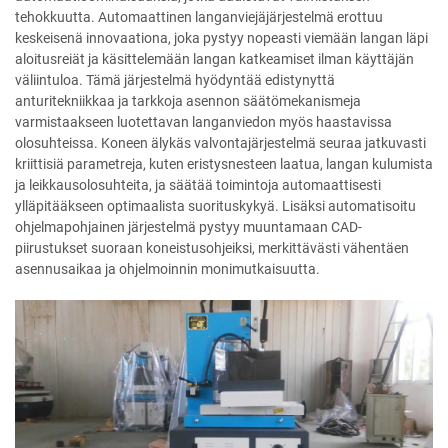
tehokkuutta. Automaattinen langanviejäjärjestelmä erottuu
keskeisenä innovaationa, joka pystyy nopeasti viemään langan läpi
aloitusreiät ja käsittelemään langan katkeamiset ilman käyttäjän
väliintuloa. Tämä järjestelmä hyödyntää edistynyttä
anturitekniikkaa ja tarkkoja asennon säätömekanismeja
varmistaakseen luotettavan langanviedon myös haastavissa
olosuhteissa. Koneen älykäs valvontajärjestelmä seuraa jatkuvasti
kriittisiä parametreja, kuten eristysnesteen laatua, langan kulumista
ja leikkausolosuhteita, ja säätää toimintoja automaattisesti
ylläpitääkseen optimaalista suorituskykyä. Lisäksi automatisoitu
ohjelmapohjainen järjestelmä pystyy muuntamaan CAD-
piirustukset suoraan koneistusohjeiksi, merkittävästi vähentäen
asennusaikaa ja ohjelmoinnin monimutkaisuutta.