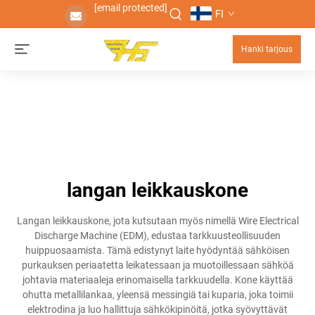
[email protected]
FI
Hanki tarjous
langan leikkauskone
Langan leikkauskone, jota kutsutaan myös nimellä Wire Electrical
Discharge Machine (EDM), edustaa tarkkuusteollisuuden
huippuosaamista. Tämä edistynyt laite hyödyntää sähköisen
purkauksen periaatetta leikatessaan ja muotoillessaan sähköä
johtavia materiaaleja erinomaisella tarkkuudella. Kone käyttää
ohutta metallilankaa, yleensä messingiä tai kuparia, joka toimii
elektrodina ja luo hallittuja sähkökipinöitä, jotka syövyttävät