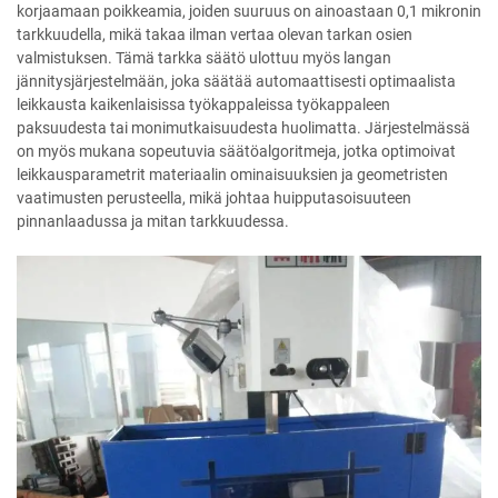
korjaamaan poikkeamia, joiden suuruus on ainoastaan 0,1 mikronin
tarkkuudella, mikä takaa ilman vertaa olevan tarkan osien
valmistuksen. Tämä tarkka säätö ulottuu myös langan
jännitysjärjestelmään, joka säätää automaattisesti optimaalista
leikkausta kaikenlaisissa työkappaleissa työkappaleen
paksuudesta tai monimutkaisuudesta huolimatta. Järjestelmässä
on myös mukana sopeutuvia säätöalgoritmeja, jotka optimoivat
leikkausparametrit materiaalin ominaisuuksien ja geometristen
vaatimusten perusteella, mikä johtaa huipputasoisuuteen
pinnanlaadussa ja mitan tarkkuudessa.