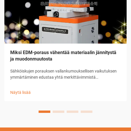
Miksi EDM-poraus vähentää materiaalin jännitystä
ja muodonmuutosta
Sähköiskujen porauksen vallankumouksellisen vaikutuksen
ymmärtäminen edustaa yhtä merkittävimmistä
edistysaskelista nykyaikaisessa valmistustekniikassa. Tämä
kehittynyt koneenpuristusprosessi on muuttanut tapaa, jolla
Näytä lisää
teollisuudet suhtautuvat esimerkiksi ennen ...