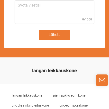
0/1000
Lähetä
langan leikkauskone
langan leikkauskone
pieni aukko edm kone
cnc die sinking edm kone
cnc-edm porakone