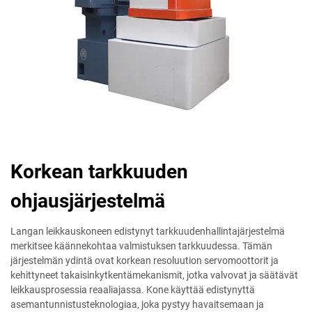
Korkean tarkkuuden
ohjausjärjestelmä
Langan leikkauskoneen edistynyt tarkkuudenhallintajärjestelmä
merkitsee käännekohtaa valmistuksen tarkkuudessa. Tämän
järjestelmän ydintä ovat korkean resoluution servomoottorit ja
kehittyneet takaisinkytkentämekanismit, jotka valvovat ja säätävät
leikkausprosessia reaaliajassa. Kone käyttää edistynyttä
asemantunnistusteknologiaa, joka pystyy havaitsemaan ja