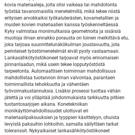
kovia materiaaleja, joita olisi vaikeaa tai mahdotonta
työstää tavanomaisilla menetelmillä, mikä tekee niistä
erityisen arvokkaiksi työkaluterästen, kovametallien ja
muiden kovien materiaalien kanssa työskenneltäessä.
Kyky valmistaa monimutkaisia geometrioita ja sisäisiä
muotoja ilman ennakko porausta on toinen merkittävä etu,
joka tarjoaa suunnittelunäkökulman joustavuutta, jota
perinteiset työstömenetelmät eivät pysty vastaamaan.
Lankasähkötyöstökoneet tarjoavat myös erinomaisen
pinnanlaadun, mikä usein tekee lopputyöstöstä
tarpeetonta. Automaattisen toiminnan mahdollisuus
mahdollistaa tuotannon ilman valvontaa, parantaen
toiminnallista tehokkuutta ja vähentäen
työvoimakustannuksia. Lisäksi prosessi tuottaa vähän
jätettä ja voi ylläpitää johdonmukaista tarkkuutta pitkien
tuotantosarjojen aikana. Konetekniikan
monikäyttömahdollisuudet ulottuvat eri
materiaalipaksuuksien ja tyyppien käsittelyyn, ohuista
levyistä paksuihin lohkoihin, samalla säilyttäen tarkat
toleranssit. Nykyaikaiset lankasähkötyöstökoneet