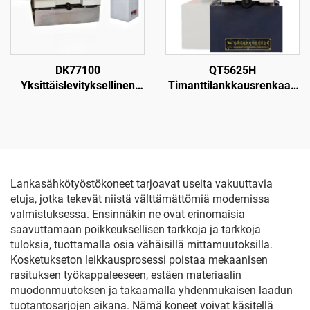
DK77100
QT5625H
Yksittäislevityksellinen
Timanttilankkausrenkaan
langanpuristuskone
leikkauskone
Lankasähkötyöstökoneet tarjoavat useita vakuuttavia
etuja, jotka tekevät niistä välttämättömiä modernissa
valmistuksessa. Ensinnäkin ne ovat erinomaisia
saavuttamaan poikkeuksellisen tarkkoja ja tarkkoja
tuloksia, tuottamalla osia vähäisillä mittamuutoksilla.
Kosketukseton leikkausprosessi poistaa mekaanisen
rasituksen työkappaleeseen, estäen materiaalin
muodonmuutoksen ja takaamalla yhdenmukaisen laadun
tuotantosarjojen aikana. Nämä koneet voivat käsitellä