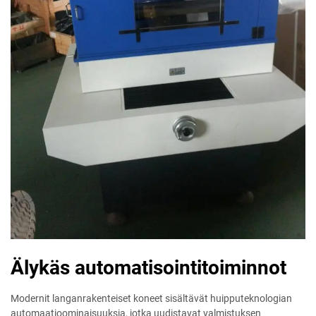
Älykäs automatisointitoiminnot
Modernit langanrakenteiset koneet sisältävät huipputeknologian
automaatioominaisuuksia, jotka uudistavat valmistuksen