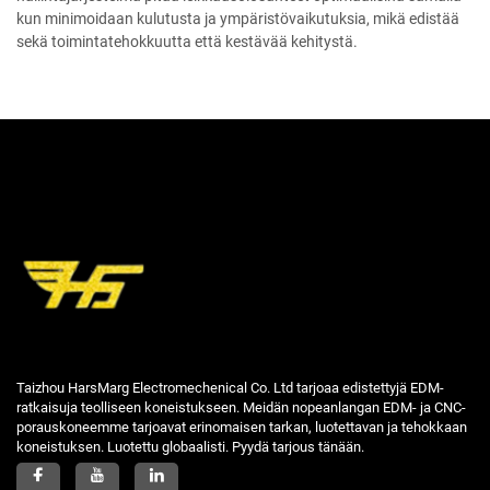
kun minimoidaan kulutusta ja ympäristövaikutuksia, mikä edistää
sekä toimintatehokkuutta että kestävää kehitystä.
Taizhou HarsMarg Electromechenical Co. Ltd tarjoaa edistettyjä EDM-
ratkaisuja teolliseen koneistukseen. Meidän nopeanlangan EDM- ja CNC-
porauskoneemme tarjoavat erinomaisen tarkan, luotettavan ja tehokkaan
koneistuksen. Luotettu globaalisti. Pyydä tarjous tänään.