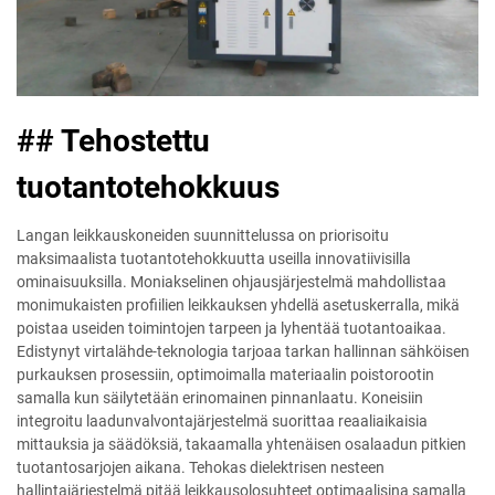
## Tehostettu
tuotantotehokkuus
Langan leikkauskoneiden suunnittelussa on priorisoitu
maksimaalista tuotantotehokkuutta useilla innovatiivisilla
ominaisuuksilla. Moniakselinen ohjausjärjestelmä mahdollistaa
monimukaisten profiilien leikkauksen yhdellä asetuskerralla, mikä
poistaa useiden toimintojen tarpeen ja lyhentää tuotantoaikaa.
Edistynyt virtalähde-teknologia tarjoaa tarkan hallinnan sähköisen
purkauksen prosessiin, optimoimalla materiaalin poistorootin
samalla kun säilytetään erinomainen pinnanlaatu. Koneisiin
integroitu laadunvalvontajärjestelmä suorittaa reaaliaikaisia
mittauksia ja säädöksiä, takaamalla yhtenäisen osalaadun pitkien
tuotantosarjojen aikana. Tehokas dielektrisen nesteen
hallintajärjestelmä pitää leikkausolosuhteet optimaalisina samalla