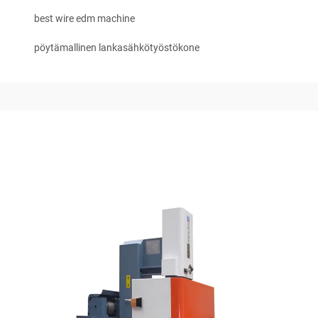
best wire edm machine
pöytämallinen lankasähkötyöstökone