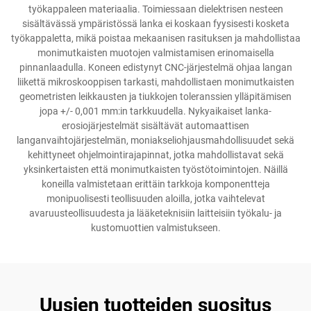
työkappaleen materiaalia. Toimiessaan dielektrisen nesteen
sisältävässä ympäristössä lanka ei koskaan fyysisesti kosketa
työkappaletta, mikä poistaa mekaanisen rasituksen ja mahdollistaa
monimutkaisten muotojen valmistamisen erinomaisella
pinnanlaadulla. Koneen edistynyt CNC-järjestelmä ohjaa langan
liikettä mikroskooppisen tarkasti, mahdollistaen monimutkaisten
geometristen leikkausten ja tiukkojen toleranssien ylläpitämisen
jopa +/- 0,001 mm:in tarkkuudella. Nykyaikaiset lanka-
erosiojärjestelmät sisältävät automaattisen
langanvaihtojärjestelmän, moniakseliohjausmahdollisuudet sekä
kehittyneet ohjelmointirajapinnat, jotka mahdollistavat sekä
yksinkertaisten että monimutkaisten työstötoimintojen. Näillä
koneilla valmistetaan erittäin tarkkoja komponentteja
monipuolisesti teollisuuden aloilla, jotka vaihtelevat
avaruusteollisuudesta ja lääketeknisiin laitteisiin työkalu- ja
kustomuottien valmistukseen.
Uusien tuotteiden suositus