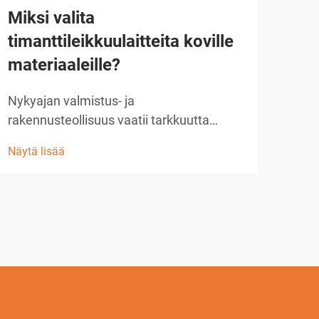
Miksi valita
Mi
timanttileikkuulaitteita koville
tek
materiaaleille?
Sähk
kone
Nykyajan valmistus- ja
tark
rakennusteollisuus vaatii tarkkuutta
Näytä
toim
leikkausratkaisuissa, jotka kestävät myös
Näytä lisää
yksi
insinööritieteiden tuntemia hankimpia
olev
materiaaleja. Raudoitetusta
Tämä
betonirakenteesta edistyneisiin
hyöd
keraameihin ja kovettuihin metalleihin
perinteiset leikkausmenetelmät...