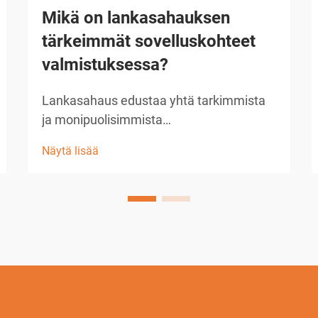
Mikä on lankasahauksen
tärkeimmät sovelluskohteet
valmistuksessa?
Lankasahaus edustaa yhtä tarkimmista
ja monipuolisimmista
valmistusmenetelmistä, joita
Näytä lisää
nykyaikainen teollisuus voi käyttää. Tämä
edistynyt työstötekniikka hyödyntää
sähköpurkauksia ohuen langan ja
työkappaleen välillä...