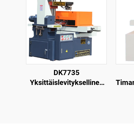
DK7735
Yksittäislevityksellinen
Timan
langanpuristuskone