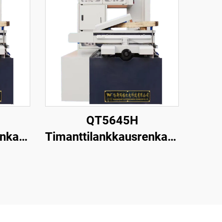
QT5645H
enkaan
Timanttilankkausrenkaan
leikkauskone