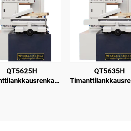
QT5625H
QT5635H
ttilankkausrenkaan
Timanttilankkausr
leikkauskone
leikkauskone