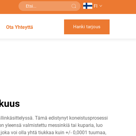
FI
Hanki tarjous
Ota Yhteyttä
kkuus
llinkäsittelyssä. Tämä edistynyt koneistusprosessi
on yleensä valmistettu messinkiä tai kuparia, luo
 joka voi olla yhtä tiukkaa kuin +/- 0,0001 tuumaa,