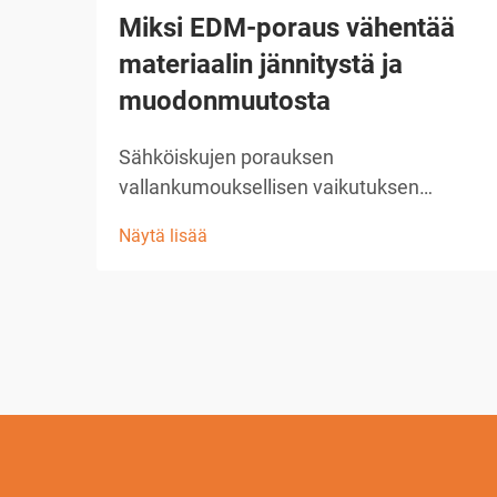
Miksi EDM-poraus vähentää
materiaalin jännitystä ja
muodonmuutosta
Sähköiskujen porauksen
vallankumouksellisen vaikutuksen
ymmärtäminen edustaa yhtä
Näytä lisää
merkittävimmistä edistysaskelista
nykyaikaisessa valmistustekniikassa.
Tämä kehittynyt koneenpuristusprosessi
on muuttanut tapaa, jolla teollisuudet
suhtautuvat esimerkiksi ennen ...