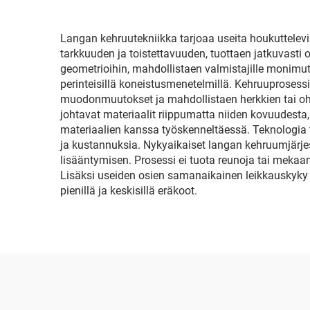
Langan kehruutekniikka tarjoaa useita houkuttelevia
tarkkuuden ja toistettavuuden, tuottaen jatkuvasti 
geometrioihin, mahdollistaen valmistajille monimut
perinteisillä koneistusmenetelmillä. Kehruuproses
muodonmuutokset ja mahdollistaen herkkien tai ohu
johtavat materiaalit riippumatta niiden kovuudesta
materiaalien kanssa työskenneltäessä. Teknologia 
ja kustannuksia. Nykyaikaiset langan kehruumjärje
lisääntymisen. Prosessi ei tuota reunoja tai mekaani
Lisäksi useiden osien samanaikainen leikkauskyky 
pienillä ja keskisillä eräkoot.