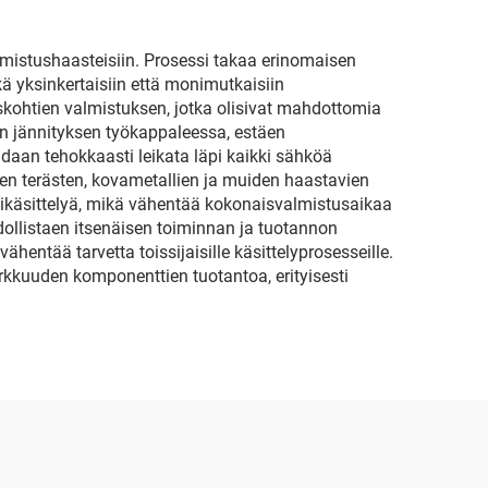
almistushaasteisiin. Prosessi takaa erinomaisen
kä yksinkertaisiin että monimutkaisiin
iskohtien valmistuksen, jotka olisivat mahdottomia
n jännityksen työkappaleessa, estäen
aan tehokkaasti leikata läpi kaikki sähköä
jen terästen, kovametallien ja muiden haastavien
kikäsittelyä, mikä vähentää kokonaisvalmistusaikaa
ollistaen itsenäisen toiminnan ja tuotannon
hentää tarvetta toissijaisille käsittelyprosesseille.
kkuuden komponenttien tuotantoa, erityisesti