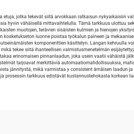
 etuja, jotka tekevät siitä arvokkaan ratkaisun nykyaikaisiin v
osia hyvin vähäisellä mittavaihtelulla. Tämä tarkkuus ulottuu se
kaisten muotojen, terävien sisäisten kulmien ja hienojen yksity
sin kosketukseton luonne poistaa työkalun paineen ja mekaanise
tseinämäisten komponenttien käsittelyn. Langan kehruulla void
, mikä tekee siitä ihanteellisen valmistusmenetelmän esijäytetty
takaa erinomaisen pinnanlaadun, joka usein vaatii vähäistä jäl
stelmät tarjoavat merkittäviä automaatiomahdollisuuksia, mahd
sta jännitystä, mikä varmistaa y consistent ämäisen laadun ja vä
ja prosessin tarkkuus edistävät kustannustehokasta korkean tar