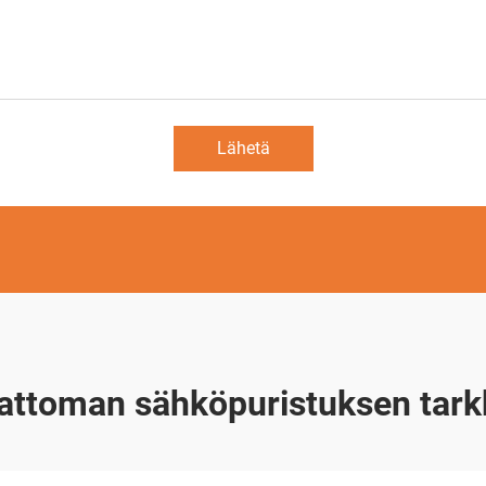
Lähetä
attoman sähköpuristuksen tar