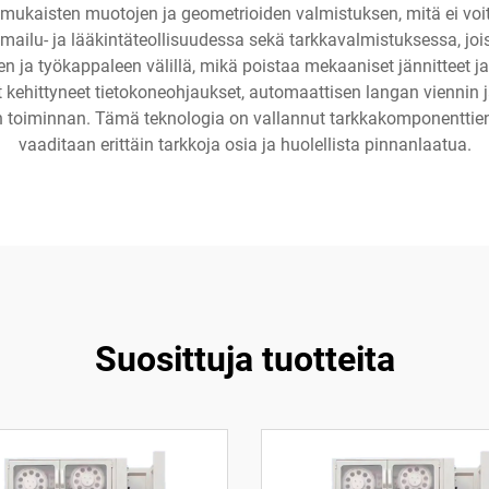
kaisten muotojen ja geometrioiden valmistuksen, mitä ei voitai
mailu- ja lääkintäteollisuudessa sekä tarkkavalmistuksessa, joi
en ja työkappaleen välillä, mikä poistaa mekaaniset jännitteet ja
 kehittyneet tietokoneohjaukset, automaattisen langan viennin ja
toiminnan. Tämä teknologia on vallannut tarkkakomponenttien val
vaaditaan erittäin tarkkoja osia ja huolellista pinnanlaatua.
Suosittuja tuotteita