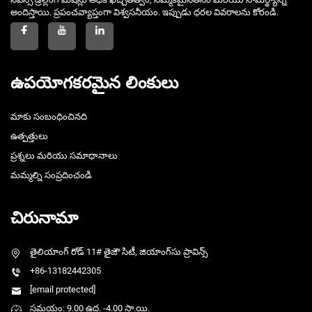
అందిస్తాయి. ప్రపంచవ్యాప్తంగా విశ్వసనీయం. ఇప్పుడు ధరల వివరాలను కోరండి.
ఉపయోగకరమైన లింకులు
మాకు సంబంధించినది
ఉత్పత్తులు
ప్రశ్నలు మరియు సమాధానాలు
మమ్మల్ని సంప్రదించండి
చిరునామా
తైలియాంగ్ రోడ్ 11# తైజౌ సిటీ, జియాంగ్‌సు ప్రావిన్స్
+86-13182442305
[email protected]
సమయం: 9.00 ఉద. -4.00 సా.యి.