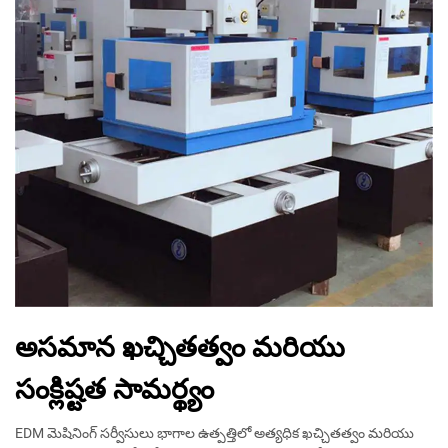
అసమాన ఖచ్చితత్వం మరియు
సంక్లిష్టత సామర్థ్యం
EDM మెషినింగ్ సర్వీసులు భాగాల ఉత్పత్తిలో అత్యధిక ఖచ్చితత్వం మరియు