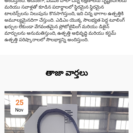
అందిస్తుంది. అదనంగా, ఎడిఎం చాలా చిన్న లక్షణాలను సృష్టించగలదు
మరియు సవాళ్లతో కూడిన పదార్థాలలో స్థిరమైన స్థిరమైన
టాలరెన్స్‌లను నిలుపును కొనసాగిస్తుంది, ఇది చిన్న భాగాల ఉత్పత్తికి
అమూల్యమైనదిగా చేస్తుంది. ఎడిఎం యొక్క సౌలభ్యత పెద్ద టూలింగ్
ఖర్చుల లేకుండా వేగవంతమైన ప్రోటోటైపింగ్ మరియు డిజైన్
మార్పులను అనుమతిస్తుంది, ఉత్పత్తి అభివృద్ధి మరియు కస్టమ్
ఉత్పత్తి పరిష్కారాలలో సౌలభ్యాన్ని అందిస్తుంది.
తాజా వార్తలు
25
Nov