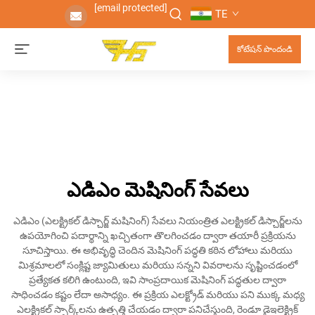
[email protected]
TE
కోటేషన్ పొందండి
ఎడిఎం మెషినింగ్ సేవలు
ఎడిఎం (ఎలక్ట్రికల్ డిస్చార్జ్ మషినింగ్) సేవలు నియంత్రిత ఎలక్ట్రికల్ డిస్చార్జ్‌లను
ఉపయోగించి పదార్థాన్ని ఖచ్చితంగా తొలగించడం ద్వారా తయారీ ప్రక్రియను
సూచిస్తాయి. ఈ అభివృద్ధి చెందిన మెషినింగ్ పద్ధతి కఠిన లోహాలు మరియు
మిశ్రమాలలో సంక్లిష్ట జ్యామితులు మరియు సన్నని వివరాలను సృష్టించడంలో
ప్రత్యేకత కలిగి ఉంటుంది, ఇవి సాంప్రదాయిక మెషినింగ్ పద్ధతుల ద్వారా
సాధించడం కష్టం లేదా అసాధ్యం. ఈ ప్రక్రియ ఎలక్ట్రోడ్ మరియు పని ముక్క మధ్య
ఎలక్ట్రికల్ స్పార్క్‌లను ఉత్పత్తి చేయడం ద్వారా పనిచేస్తుంది, రెండూ డైఇలెక్ట్రిక్