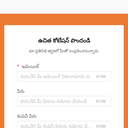
ఉచిత కోటేషన్ పొందండి
మా ప్రతినిధి త్వరలో మీతో సంప్రదించనున్నారు.
ఇమెయిల్
0/100
పేరు
0/100
కంపెనీ పేరు
0/200