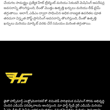
చేయగల సామర్థ్యం ప్రత్యేక హీట్ ట్రీట్మెంట్ మరియు సెకండరీ మెషినింగ్ ఆపరేషన్ల
అవసరాన్ని తొలగిస్తుంది, దీంతో మొత్తం ఉత్పత్తి ఖర్చులు మరియు లీడ్ టైమ్
తగ్గుతాయి. అలాగే, ఎడిఎం ద్వారా సాధించిన అధిక-నాణ్యత ఉపరితల పూత
తరచుగా విస్తృత పోస్ట్-ప్రాసెసింగ్ అవసరాన్ని తొలగిస్తుంది, దీంతో ఉత్పత్తి
ఖర్చులు మరియు మార్కెట్ వరకు చేరే సమయం మరింత తగ్గుతాయి.
తైజౌ హార్స్‌మార్గ్ ఎలక్ట్రోమెకానికల్ కో. లిమిటెడ్ పారిశ్రామిక మషినింగ్ కొరకు అభివృద్ధి
చెందిన ఎడిఎమ్ పరిష్కారాలను అందిస్తుంది. మా ఫాస్ట్-స్పీడ్ వైర్ ఎడిఎమ్ మరియు
సిఎన్సి డ్రిల్లింగ్ మెషిన్లు అధిక ఖచ్చితత్వం, నమ్మకమైనతనం మరియు సామర్థ్యాన్ని