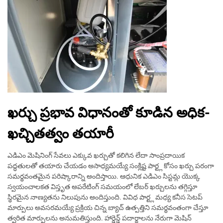
ఖర్చు ప్రభావ విధానంతో కూడిన అధిక-
ఖచ్చితత్వం తయారీ
ఎడిఎం మెషినింగ్ సేవలు ఎక్కువ ఖర్చుతో కలిగిన లేదా సాంప్రదాయిక
పద్ధతులతో తయారు చేయడం అసాధ్యమయ్యే సంక్లిష్ట పార్ట్ల కోసం ఖర్చు పరంగా
సమర్థవంతమైన పరిష్కారాన్ని అందిస్తాయి. ఆధునిక ఎడిఎం సిస్టమ్ల యొక్క
స్వయంచాలకత విస్తృత అపరేటింగ్ సమయంలో లేబర్ ఖర్చులను తగ్గిస్తూ
స్థిరమైన నాణ్యతను నిలుపును అందిస్తుంది. వివిధ పార్ట్ల మధ్య కనీస సెటప్
మార్పులు అవసరమయ్యే ప్రక్రియ చిన్న బ్యాచ్ ఉత్పత్తిని సమర్థవంతంగా చేస్తూ
త్వరిత మార్పులను అనుమతిస్తుంది. హార్డెన్డ్ పదార్థాలను నేరుగా మెషిన్