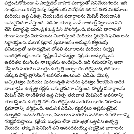
పట్టించుకోకుండా ఏ ఎలక్ట్రికల్ వాహక పదార్థంతో పనిచేయగలదు, ఇది
సాంప్రదాయిక కత్తిరింపు పద్ధతులకు నిరోధకత కలిగిన కఠిన మిశ్రమాలు
మరియు ఉష్ణ చికిత్స చేయబడిన పదార్థాలను మెషిన్ చేయడానికి
అనువైనదిగా చేస్తుంది. ఎడిఎం యొక్క నాన్-కాంటాక్ట్ స్వభావం పని
చేసే పదార్థంపై యాంత్రిక ఒత్తిడిని తొలగిస్తుంది, పలుచని భాగాలతో
కూడా పదార్థం విరూపణను నివారిస్తుంది మరియు స్థిరమైన ఫలితాలను
నిర్ధారిస్తుంది. మరొక ప్రధాన ప్రయోజనం అనువైన కత్తిరింపు
పనిముట్లతో అసాధ్యమైన లోపలి మూలలను మరియు సంక్లిష్ట
అంతర్గత లక్షణాలను సృష్టించే సామర్థ్యం. ప్రక్రియ అద్భుతమైన
ఉపరితల ముగింపు నాణ్యతను అందిస్తుంది, ఇది సమయాన్ని ఆదా
చేస్తుంది మరియు మొత్తం ఉత్పత్తి ఖర్చులను తగ్గిస్తుంది, తరచుగా
తక్కువ పోస్ట్-ప్రాసెసింగ్ అవసరం ఉంటుంది. ఎడిఎం యొక్క
ఖచ్చితత్వం మరియు పునరావృత్తి సాధనం స్థిరత్వం కీలకమైన అధిక-
వాల్యూమ్ ఉత్పత్తి రన్లకు అనువైనదిగా చేస్తుంది. హార్డెన్డ్ పదార్థాలను
మెషిన్ చేసే సాంకేతికత ఉష్ణ చికిత్స తరువాత మెషినింగ్ అవసరాన్ని
తొలగిస్తుంది, ఉత్పత్తి దశలను తగ్గిస్తుంది మరియు భాగం విరూపణ
ప్రమాదాన్ని తగ్గిస్తుంది. ఆధునిక ఎడిఎం వ్యవస్థలు అప్రమత్తమైన
ఉత్పత్తిని అనుమతిస్తాయి, సమయం మరియు వనరుల ఉపయోగాన్ని
గరిష్టపరుస్తాయి. ప్రక్రియ బుర్రలు లేదా యాంత్రిక ఒత్తిడిని ఉత్పత్తి
చేయదు, తక్కువ ఫినిషింగ్ పని అవసరమయ్యే శుభ్రమైన భాగాలను