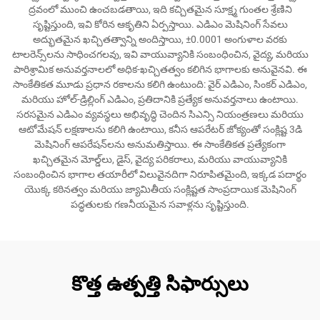
ద్రవంలో ముంచి ఉంచబడతాయి, ఇది కచ్చితమైన సూక్ష్మ గుంతల శ్రేణిని
సృష్టిస్తుంది, ఇవి కోరిన ఆకృతిని ఏర్పస్తాయి. ఎడిఎం మెషినింగ్ సేవలు
అద్భుతమైన ఖచ్చితత్వాన్ని అందిస్తాయి, ±0.0001 అంగుళాల వరకు
టాలరెన్స్‌లను సాధించగలవు, ఇవి వాయువ్యానికి సంబంధించిన, వైద్య, మరియు
పారిశ్రామిక అనువర్తనాలలో అధిక-ఖచ్చితత్వం కలిగిన భాగాలకు అనువైనవి. ఈ
సాంకేతికత మూడు ప్రధాన రకాలను కలిగి ఉంటుంది: వైర్ ఎడిఎం, సింకర్ ఎడిఎం,
మరియు హోల్-డ్రిల్లింగ్ ఎడిఎం, ప్రతిదానికి ప్రత్యేక అనువర్తనాలు ఉంటాయి.
సరసమైన ఎడిఎం వ్యవస్థలు అభివృద్ధి చెందిన సిఎన్సి నియంత్రణలు మరియు
ఆటోమేషన్ లక్షణాలను కలిగి ఉంటాయి, కనీస ఆపరేటర్ జోక్యంతో సంక్లిష్ట 3డి
మెషినింగ్ ఆపరేషన్‌లను అనుమతిస్తాయి. ఈ సాంకేతికత ప్రత్యేకంగా
ఖచ్చితమైన మోల్డ్‌లు, డైస్, వైద్య పరికరాలు, మరియు వాయువ్యానికి
సంబంధించిన భాగాల తయారీలో విలువైనదిగా నిరూపితమైంది, ఇక్కడ పదార్థం
యొక్క కఠినత్వం మరియు జ్యామితీయ సంక్లిష్టత సాంప్రదాయిక మెషినింగ్
పద్ధతులకు గణనీయమైన సవాళ్లను సృష్టిస్తుంది.
కొత్త ఉత్పత్తి సిఫార్సులు