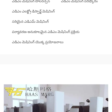
ఎడిఎం మెషినింగ్ టాలరెన్సెస్
ఎడిఎం మెషినింగ్ పరిష్కారం
ఎడిఎం ఎలక్ట్రో డిస్చార్జ్ మెషినింగ్
సరియైన ఎడిఎమ్ మెషినింగ్
పర్యావరణ అనుకూలమైన ఎడిఎం మెషినింగ్ ప్రక్రియ
ఎడిఎం మెషినింగ్ యొక్క ప్రయోజనాలు