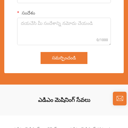
సందేశం
0/1000
సమర్పించండి
ఎడిఎం మెషినింగ్ సేవలు