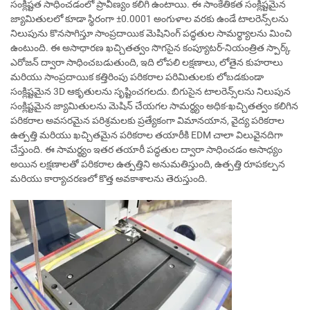
సంక్లిష్టత సాధించడంలో ప్రావీణ్యం కలిగి ఉంటాయి. ఈ సాంకేతికత సంక్లిష్టమైన
జ్యామితులలో కూడా స్థిరంగా ±0.0001 అంగుళాల వరకు ఉండే టాలరెన్స్‌లను
నిలుపును కొనసాగిస్తూ సాంప్రదాయిక మెషినింగ్ పద్ధతుల సామర్థ్యాలను మించి
ఉంటుంది. ఈ అసాధారణ ఖచ్చితత్వం సొగసైన కంప్యూటర్-నియంత్రిత స్పార్క్
ఎరోజన్ ద్వారా సాధించబడుతుంది, ఇది లోపలి లక్షణాలు, లోతైన కుహరాలు
మరియు సాంప్రదాయిక కత్తిరింపు పరికరాల పరిమితులకు లోబడకుండా
సంక్లిష్టమైన 3D ఆకృతులను సృష్టించగలదు. బిగుసైన టాలరెన్స్‌లను నిలుపున
సంక్లిష్టమైన జ్యామితులను మెషిన్ చేయగల సామర్థ్యం అధిక-ఖచ్చితత్వం కలిగిన
పరికరాల అవసరమైన పరిశ్రమలకు ప్రత్యేకంగా విమానయాన, వైద్య పరికరాల
ఉత్పత్తి మరియు ఖచ్చితమైన పరికరాల తయారీకి EDM చాలా విలువైనదిగా
చేస్తుంది. ఈ సామర్థ్యం ఇతర తయారీ పద్ధతుల ద్వారా సాధించడం అసాధ్యం
అయిన లక్షణాలతో పరికరాల ఉత్పత్తిని అనుమతిస్తుంది, ఉత్పత్తి రూపకల్పన
మరియు కార్యాచరణలో కొత్త అవకాశాలను తెరుస్తుంది.