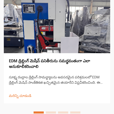
EDM డ్రిల్లింగ్ మెషీన్ పనితీరును సమర్థవంతంగా ఎలా
అనుకూలీకరించాలి
సూక్ష్మ రంధ్రాల డ్రిల్లింగ్ సామర్థ్యాలను అవసరమైన పరిశ్రమలలో EDM
డ్రిల్లింగ్ మెషిన్ సాంకేతికత ఖచ్చితమైన తయారీని విప్లవీకరించింది. ఈ
సంక్లిష్టమైన విద్యుత్ డిస్చార్జ్ మెషిన్లు 0.0... కంటే చిన్న రంధ్రాలను
సృష్టించడంలో అసమానమైన ఖచ్చితత్వాన్ని అందిస్తాయి
మరిన్ని చూడండి