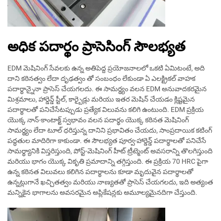
అధిక పదార్థం ప్రాసెసింగ్ సౌలభ్యత
EDM మెషినింగ్ సేవలకు ఉన్న అతిపెద్ద ప్రయోజనాలలో ఒకటి ఏమిటంటే, అది
దాని కఠినత్వం లేదా దృఢత్వం తో సంబంధం లేకుండా ఏ ఎలక్ట్రికల్ వాహక
పదార్థాన్నైనా ప్రాసెస్ చేయగలదు. ఈ సామర్థ్యం వలన EDM అనువాదకరమైన
మిశ్రమాలు, హార్డెన్డ్ స్టీల్, కార్బైడ్లు మరియు ఇతర మెషిన్ చేయడం క్లిష్టమైన
పదార్థాలతో పనిచేసేటప్పుడు ప్రత్యేక విలువను కలిగి ఉంటుంది. EDM ప్రక్రియ
యొక్క నాన్-కాంటాక్ట్ స్వభావం వలన పదార్థం యొక్క కఠినత మెషినింగ్
సామర్థ్యం లేదా టూల్ ధరిస్తున్న దానిని ప్రభావితం చేయదు, సాంప్రదాయిక కటింగ్
పద్ధతుల మాదిరిగా కాకుండా. ఈ సౌలభ్యత పూర్వ-హార్డెన్డ్ పదార్థాలతో పనిచేసే
సామర్థ్యానికి విస్తరిస్తుంది, పోస్ట్-మెషినింగ్ హీట్ ట్రీట్మెంట్ అవసరాన్ని తొలగిస్తుంది
మరియు భాగం యొక్క వికృతి ప్రమాదాన్ని తగ్గిస్తుంది. ఈ ప్రక్రియ 70 HRC పైగా
ఉన్న కఠినత విలువలు కలిగిన పదార్థాలను కూడా మృదువైన పదార్థాలతో
ఉన్నట్లుగానే ఖచ్చితత్వం మరియు నాణ్యతతో ప్రాసెస్ చేయగలదు, ఇది అత్యంత
మన్నికైన భాగాలను అవసరమైన అప్లికేషన్లకు అమూల్యమైనదిగా చేస్తుంది.