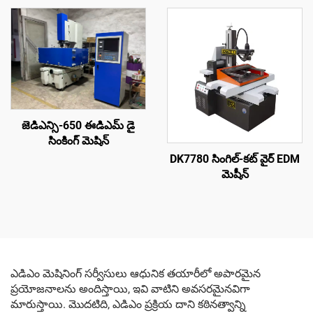
జెడిఎన్సి-650 ఈడిఎమ్ డై
సింకింగ్ మెషిన్
DK7780 సింగిల్-కట్ వైర్ EDM
మెషీన్
ఎడిఎం మెషినింగ్ సర్వీసులు ఆధునిక తయారీలో అపారమైన
ప్రయోజనాలను అందిస్తాయి, ఇవి వాటిని అవసరమైనవిగా
మారుస్తాయి. మొదటిది, ఎడిఎం ప్రక్రియ దాని కఠినత్వాన్ని