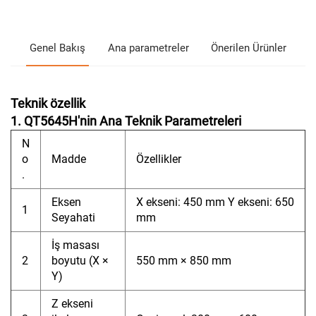
Genel Bakış
Ana parametreler
Önerilen Ürünler
Teknik özellik
1. QT5645H'nin Ana Teknik Parametreleri
N
o
Madde
Özellikler
.
Eksen
X ekseni: 450 mm Y ekseni: 650
1
Seyahati
mm
İş masası
2
boyutu (X ×
550 mm × 850 mm
Y)
Z ekseni