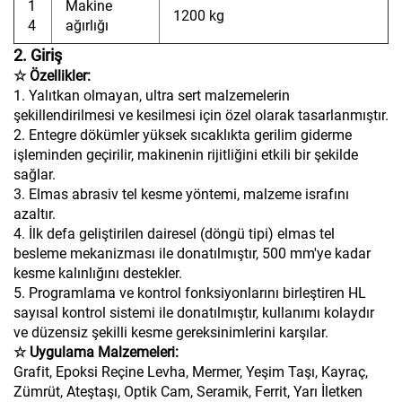
1
Makine
1200 kg
4
ağırlığı
2. Giriş
☆ Özellikler:
1. Yalıtkan olmayan, ultra sert malzemelerin
şekillendirilmesi ve kesilmesi için özel olarak tasarlanmıştır.
2. Entegre dökümler yüksek sıcaklıkta gerilim giderme
işleminden geçirilir, makinenin rijitliğini etkili bir şekilde
sağlar.
3. Elmas abrasiv tel kesme yöntemi, malzeme israfını
azaltır.
4. İlk defa geliştirilen dairesel (döngü tipi) elmas tel
besleme mekanizması ile donatılmıştır, 500 mm'ye kadar
kesme kalınlığını destekler.
5. Programlama ve kontrol fonksiyonlarını birleştiren HL
sayısal kontrol sistemi ile donatılmıştır, kullanımı kolaydır
ve düzensiz şekilli kesme gereksinimlerini karşılar.
☆ Uygulama Malzemeleri:
Grafit, Epoksi Reçine Levha, Mermer, Yeşim Taşı, Kayraç,
Zümrüt, Ateştaşı, Optik Cam, Seramik, Ferrit, Yarı İletken