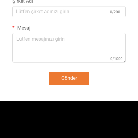
Şirket Adı
0/200
Mesaj
0/1000
Gönder