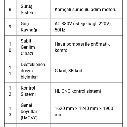
Sürüş
8
Kamçalı sürücülü adım motoru
Sistemi
Güç
AC 380V (isteğe bağlı 220V),
9
Kaynağı
50Hz
Sabit
1
Hava pompası ile pnömatik
Gerilim
0
kontrol
Cihazı
Desteklenen
1
dosya
G-kod, 3B kod
1
biçimleri
1
Kontrol
HL CNC kontrol sistemi
2
Sistemi
Genel
1
1620 mm × 1240 mm × 1900
boyutlar
3
mm
(U×G×Y)