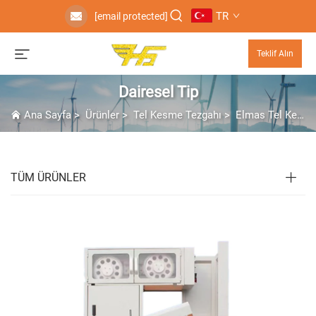
TR
[email protected]
Teklif Alın
Dairesel Tip
Ana Sayfa
>
Ürünler
>
Tel Kesme Tezgahı
>
Elmas Tel Kesme Makinesi
TÜM ÜRÜNLER