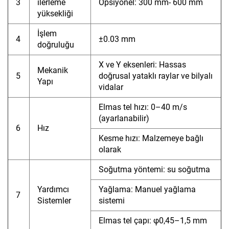
3
ilerleme
Opsiyonel: 300 mm- 600 mm
yüksekliği
İşlem
4
±0.03 mm
doğruluğu
X ve Y eksenleri: Hassas
Mekanik
5
doğrusal yataklı raylar ve bilyalı
Yapı
vidalar
Elmas tel hızı: 0–40 m/s
(ayarlanabilir)
6
Hız
Kesme hızı: Malzemeye bağlı
olarak
Soğutma yöntemi: su soğutma
Yardımcı
Yağlama: Manuel yağlama
7
Sistemler
sistemi
Elmas tel çapı: φ0,45–1,5 mm