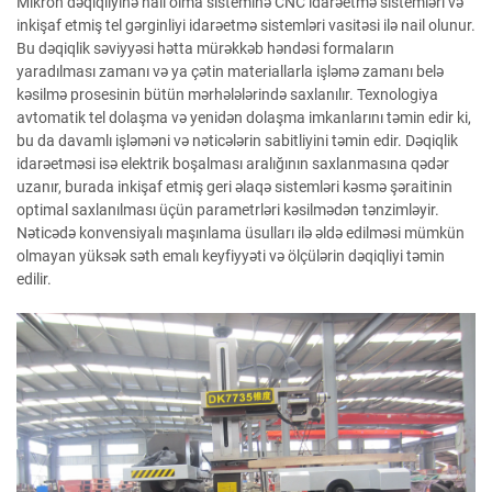
Mikron dəqiqliyinə nail olma sisteminə CNC idarəetmə sistemləri və
inkişaf etmiş tel gərginliyi idarəetmə sistemləri vasitəsi ilə nail olunur.
Bu dəqiqlik səviyyəsi hətta mürəkkəb həndəsi formaların
yaradılması zamanı və ya çətin materiallarla işləmə zamanı belə
kəsilmə prosesinin bütün mərhələlərində saxlanılır. Texnologiya
avtomatik tel dolaşma və yenidən dolaşma imkanlarını təmin edir ki,
bu da davamlı işləməni və nəticələrin sabitliyini təmin edir. Dəqiqlik
idarəetməsi isə elektrik boşalması aralığının saxlanmasına qədər
uzanır, burada inkişaf etmiş geri əlaqə sistemləri kəsmə şəraitinin
optimal saxlanılması üçün parametrləri kəsilmədən tənzimləyir.
Nəticədə konvensiyalı maşınlama üsulları ilə əldə edilməsi mümkün
olmayan yüksək səth emalı keyfiyyəti və ölçülərin dəqiqliyi təmin
edilir.