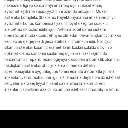
məhsuldarlığı və səmərəliliyi artırmaq üçün inkişaf etmiş
avtomatlaşdırma xüsusiyyətlərini özündə birləşdirir. Müasir
sistemlər kompleks 3D kəsmə trayektoriyalarına imkan verən və
avtomatik konus kompensasiyasını həyata keçirən çoxoxlu
idarəetmə ilə təchiz edilmişdir. Avtomatik tel sıxma sistemi
operatorun müdaxiləsinə ehtiyac olmadan davamlı işləməyə imkan
verir və bu da qeyri-adi gecə istehsalını mümkün edir. İrəliləyən
izləmə sistemləri kəsmə parametrlərini kəskin şəkildə izləyir və
optimal kəsmə şərtlərini saxlamaq üçün real vaxt rejimində
tənzimləmələr aparır. Texnologiyaya daxil olan avtomatik ölçmə və
təsdiqləmə sistemləri əl ilə yoxlama olmadan detalın
spesifikasiyalara uyğunluğunu təmin edir. Bu avtomatlaşdırma
imkanları yalnız məhsuldarlığın artırılmasına deyil, həm də istehsal
seriyaları üzrə keyfiyyətin sabit saxlanılmasına kömək edir,
insanların səhvlərini azaldır və ümumi istehsal səmərəliliyini artırır.