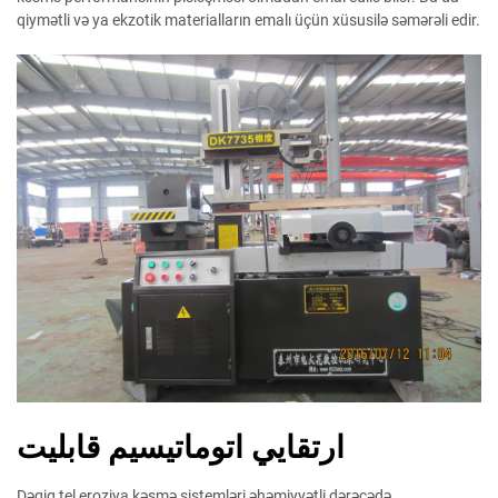
qiymətli və ya ekzotik materialların emalı üçün xüsusilə səmərəli edir.
ارتقايي اتوماتيسيم قابليت
Dəqiq tel eroziya kəsmə sistemləri əhəmiyyətli dərəcədə