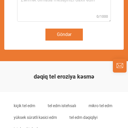
0/1000
Göndər
dəqiq tel eroziya kəsmə
kiçik tel edm
tel edm istehsalı
mikro tel edm
yüksek sürətli kəsici edm
tel edm dəqiqliyi