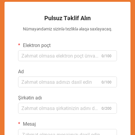
Pulsuz Təklif Alın
Nümayəndəmiz sizinlə tezliklə əlaqə saxlayacaq.
Elektron poçt
0/100
Ad
0/100
Şirkətin adı
0/200
Mesaj