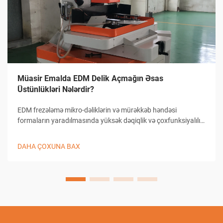
Müasir Emalda EDM Delik Açmağın Əsas
Üstünlükləri Nələrdir?
EDM frezələmə mikro-dəliklərin və mürəkkəb həndəsi
formaların yaradılmasında yüksək dəqiqlik və çoxfunksiyalılıq
təmin edərək dəqiq istehsalat sahəsində inqilab yaratmışdır.
Bu irəli səviyyəli emal üsulu materialın çıxarılması üçün
DAHA ÇOXUNA BAX
elektrik boşaldılmasından istifadə edir və beləcə istehsal...