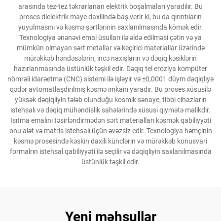
arasında tez-tez təkrarlanan elektrik boşalmaları yaradılır. Bu
proses dielektrik maye daxilində baş verir ki, bu da qırıntıların
yuyulmasını və kəsmə şərtlərinin saxlanılmasında kömək edir.
Texnologiya ənənəvi emal üsulları ilə əldə edilməsi çətin və ya
mümkün olmayan sərt metallar və keçirici materiallar üzərində
mürəkkəb həndəsələrin, incə naxışların və dəqiq kəsiklərin
hazırlanmasında üstünlük təşkil edir. Dəqiq tel eroziya kompüter
nömrəli idarəetmə (CNC) sistemi ilə işləyir və ±0,0001 düym dəqiqliyə
qədər avtomatlaşdırılmış kəsmə imkanı yaradır. Bu proses xüsusilə
yüksək dəqiqliyin tələb olunduğu kosmik sənaye, tibbi cihazların
istehsalı və dəqiq mühəndislik sahələrində xüsusi qiymətə malikdir.
Isıtma emalını təsirləndirmədən sərt materialları kəsmək qabiliyyəti
onu alət və matris istehsalı üçün əvəzsiz edir. Texnologiya həmçinin
kəsmə prosesində kəskin daxili künclərin və mürəkkəb konusvari
formalrın istehsal qabiliyyəti ilə seçilir və dəqiqliyin saxlanılmasında
üstünlük təşkil edir.
Yeni məhsullar