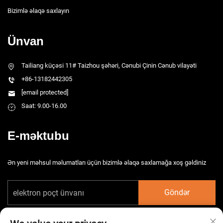
Bizimlə əlaqə saxlayın
Ünvan
Tailiang küçəsi 11# Taizhou şəhəri, Cənubi Çinin Cənub vilayəti
+86-13182442305
[email protected]
Saat: 9.00-16.00
E-məktubu
Ən yeni məhsul məlumatları üçün bizimlə əlaqə saxlamağa xoş gəldiniz
Göndər