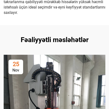
təkrarlanma qabiliyyəti mürəkkəb hissələrin yüksək həcmli
istehsalı üçün ideal seçimdir və eyni keyfiyyət standartlarını
saxlayır.
Fəaliyyətli məsləhətlər
25
Nov