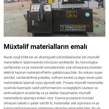
Müxtəlif materialların emalı
Nazik naqil EDM-nin ən əhəmiyyətli üstünlüklərindən biri müxtəlif
materialların işlənməsində möcüzəvi çevikliyidir. Bu texnologiya
sərtliyindən və ya mexaniki xassələrindən asılı olmayaraq istənilən
elektrik keçirən materialı effektiv şəkildə kəsə bilər. Bu imkanı super
ərintilər, sərtləndirilmiş poladlar, volfram karbid və digər emalı çətin
materiallarla işləmək üçün qiymətli edir. Proses müxtəlif materiallar
üzərində kəsməyin sabit performansını və dəqiqliyini saxlayır və
istehsalçıların avadanlıq və ya alətləri dəyişmədən müxtəlif
materiallarla işləməyə imkan verir. Kəsmə prosesinin kontakt
olmayan təbiəti o qədər sərtdir ki, materiallar alət aşınması və ya
kəsmə performansının pisləşməsi olmadan emal edilə bilər. Bu da