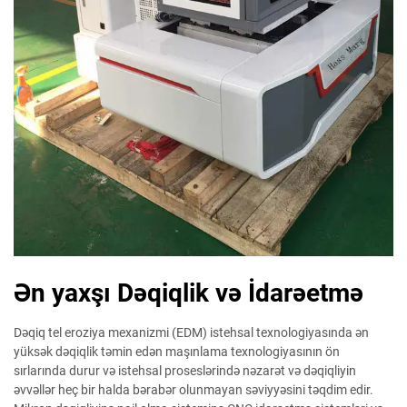
Ən yaxşı Dəqiqlik və İdarəetmə
Dəqiq tel eroziya mexanizmi (EDM) istehsal texnologiyasında ən
yüksək dəqiqlik təmin edən maşınlama texnologiyasının ön
sırlarında durur və istehsal proseslərində nəzarət və dəqiqliyin
əvvəllər heç bir halda bərabər olunmayan səviyyəsini təqdim edir.