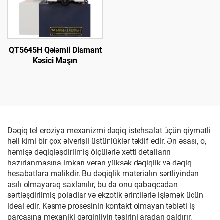
QT5645H Qələmli Diamant
Kəsici Maşın
Dəqiq tel eroziya mexanizmi dəqiq istehsalat üçün qiymətli
həll kimi bir çox əlverişli üstünlüklər təklif edir. Ən əsası, o,
həmişə dəqiqləşdirilmiş ölçülərlə xətti detalların
hazırlanmasına imkan verən yüksək dəqiqlik və dəqiq
hesabatlara malikdir. Bu dəqiqlik materialın sərtliyindən
asılı olmayaraq saxlanılır, bu da onu qabaqcadan
sərtləşdirilmiş poladlar və ekzotik ərintilərlə işləmək üçün
ideal edir. Kəsmə prosesinin kontakt olmayan təbiəti iş
parçasına mexaniki gərginliyin təsirini aradan qaldırır,