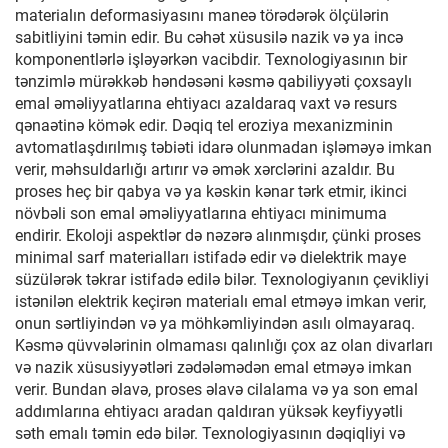
materialın deformasiyasını maneə törədərək ölçülərin
sabitliyini təmin edir. Bu cəhət xüsusilə nazik və ya incə
komponentlərlə işləyərkən vacibdir. Texnologiyasının bir
tənzimlə mürəkkəb həndəsəni kəsmə qabiliyyəti çoxsaylı
emal əməliyyatlarına ehtiyacı azaldaraq vaxt və resurs
qənaətinə kömək edir. Dəqiq tel eroziya mexanizminin
avtomatlaşdırılmış təbiəti idarə olunmadan işləməyə imkan
verir, məhsuldarlığı artırır və əmək xərclərini azaldır. Bu
proses heç bir qabya və ya kəskin kənar tərk etmir, ikinci
növbəli son emal əməliyyatlarına ehtiyacı minimuma
endirir. Ekoloji aspektlər də nəzərə alınmışdır, çünki proses
minimal sarf materialları istifadə edir və dielektrik maye
süzülərək təkrar istifadə edilə bilər. Texnologiyanın çevikliyi
istənilən elektrik keçirən materialı emal etməyə imkan verir,
onun sərtliyindən və ya möhkəmliyindən asılı olmayaraq.
Kəsmə qüvvələrinin olmaması qalınlığı çox az olan divarları
və nazik xüsusiyyətləri zədələmədən emal etməyə imkan
verir. Bundan əlavə, proses əlavə cilalama və ya son emal
addımlarına ehtiyacı aradan qaldıran yüksək keyfiyyətli
səth emalı təmin edə bilər. Texnologiyasının dəqiqliyi və