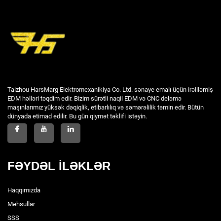
Taizhou HarsMarg Elektromexanikiya Co. Ltd. sənaye emalı üçün irəliləmiş
EDM həlləri təqdim edir. Bizim sürətli naqil EDM və CNC deləmə
maşınlarımız yüksək dəqiqlik, etibarlılıq və səmərəlilik təmin edir. Bütün
dünyada etimad edilir. Bu gün qiymət təklifi istəyin.
FƏYDƏL İLƏKLƏR
Haqqımızda
Məhsullar
SSS