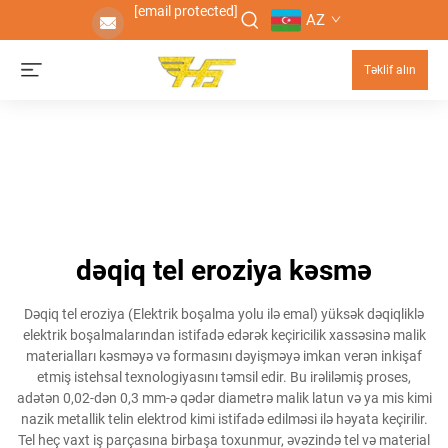
[email protected]
AZ
Təklif alın
dəqiq tel eroziya kəsmə
Dəqiq tel eroziya (Elektrik boşalma yolu ilə emal) yüksək dəqiqliklə
elektrik boşalmalarından istifadə edərək keçiricilik xassəsinə malik
materialları kəsməyə və formasını dəyişməyə imkan verən inkişaf
etmiş istehsal texnologiyasını təmsil edir. Bu irəliləmiş proses,
adətən 0,02-dən 0,3 mm-ə qədər diametrə malik latun və ya mis kimi
nazik metallik telin elektrod kimi istifadə edilməsi ilə həyata keçirilir.
Tel heç vaxt iş parçasına birbaşa toxunmur, əvəzində tel və material