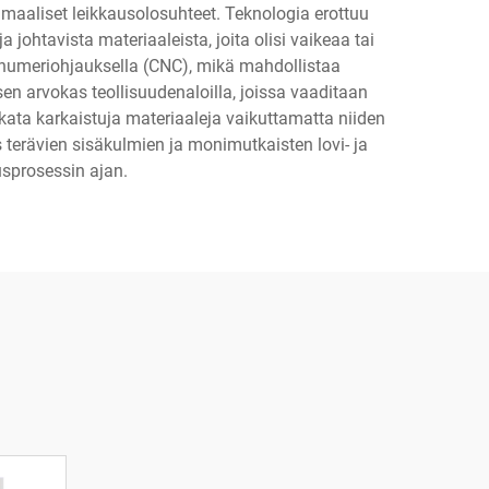
imaaliset leikkausolosuhteet. Teknologia erottuu
johtavista materiaaleista, joita olisi vaikeaa tai
 numeriohjauksella (CNC), mikä mahdollistaa
isen arvokas teollisuudenaloilla, joissa vaaditaan
kata karkaistuja materiaaleja vaikuttamatta niiden
terävien sisäkulmien ja monimutkaisten lovi- ja
usprosessin ajan.