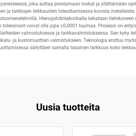
stysnesteessä, joka auttaa poistamaan roskat ja yllättämään opt
 ja tarkkojen leikkausten toteuttamisessa kovista metalleista ja 
tusmenetelmillä. Hienojohdintekniikalla leikataan tietokoneen
en toleranssit voivat olla jopa ±0,0001 tuumaa. Prosessi on erity
älaitteiden valmistuksessa ja tarkkavalmistuksessa. Sen kyky lei
ökalu- ja kustomuottien valmistukseen. Teknologia erottuu myös 
uottamisessa säilyttäen samalla tasainen tarkkuus koko leikka
Uusia tuotteita