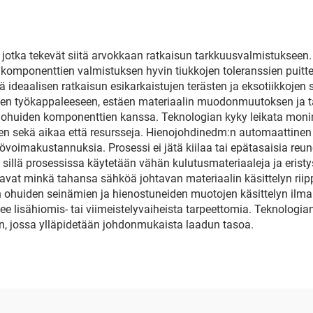
 jotka tekevät siitä arvokkaan ratkaisun tarkkuusvalmistukseen.
ten komponenttien valmistuksen hyvin tiukkojen toleranssien pu
ä ideaalisen ratkaisun esikarkaistujen terästen ja eksotiikkoje
en työkappaleeseen, estäen materiaalin muodonmuutoksen ja ta
tai ohuiden komponenttien kanssa. Teknologian kyky leikata m
stäen sekä aikaa että resursseja. Hienojohdinedm:n automaattin
voimakustannuksia. Prosessi ei jätä kiilaa tai epätasaisia reun
illä prosessissa käytetään vähän kulutusmateriaaleja ja eristy
vat minkä tahansa sähköä johtavan materiaalin käsittelyn riip
 ohuiden seinämien ja hienostuneiden muotojen käsittelyn ilman
 lisähiomis- tai viimeistelyvaiheista tarpeettomia. Teknologian 
n, jossa ylläpidetään johdonmukaista laadun tasoa.