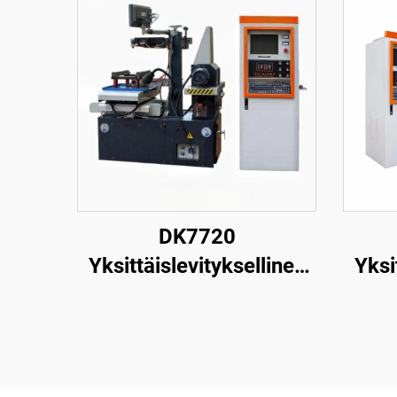
DK7720
Yksittäislevityksellinen
Yksi
langanpuristuskone
la