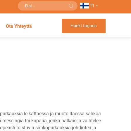
FI
Hanki tarjous
Ota Yhteyttä
öpurkauksia leikattaessa ja muotoiltaessa sähköä
 messingiä tai kuparia, jonka halkaisija vaihtelee
opeasti toistuvia sähköpurkauksia johdinten ja