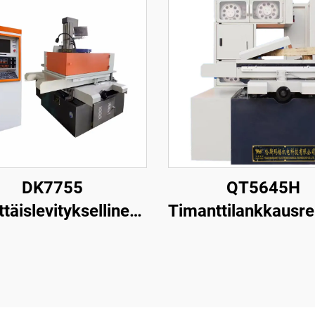
DK7755
QT5645H
ttäislevityksellinen
Timanttilankkausr
nganpuristuskone
leikkauskone