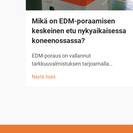
Mikä on EDM-poraamisen
keskeinen etu nykyaikaisessa
koneenossassa?
EDM-poraus on vallannut
tarkkuuvalmistuksen tarjoamalla
vertaansa vailla pitävää tarkkuutta ja
Näytä lisää
monipuolisuutta mikroreikien ja
monimutkaisten geometrioiden
valmistuksessa. Tässä kehittyneessä
koneenpuristustekniikassa käytetään
sähköistä purkautumista materiaalin
poistamiseen, mikä mahdollistaa mat...