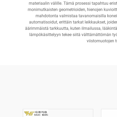
materiaalin välille. Tämä prosessi tapahtuu eri
monimutkaisten geometrioiden, hienojen kuvioitten
mahdotonta valmistaa tavanomaisilla koneis
automatisoidut, erittäin tarkat leikkaukset, joid
äärimmäistä tarkkuutta, kuten ilmailussa, lääkint
lämpökäsittelyyn tekee siitä välttämättömän ty
viistomuotojen t