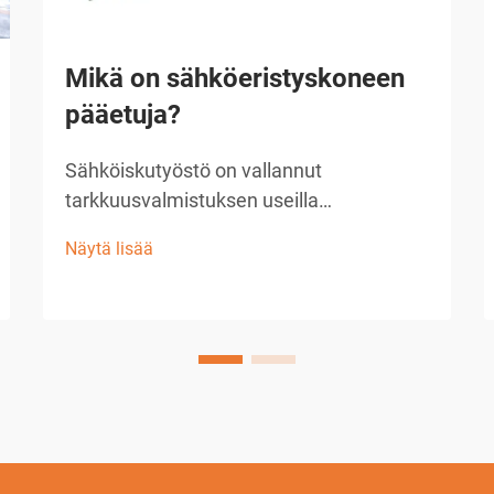
Mikä on sähköeristyskoneen
pääetuja?
Sähköiskutyöstö on vallannut
tarkkuusvalmistuksen useilla
teollisuuden aloilla tarjoamalla vertaansa
Näytä lisää
vailla olevia mahdollisuuksia
monimutkaisten geometrioiden ja
hienojen komponenttien valmistukseen.
Tämä edistynyt valmistusprosessi
hyödyntää ohjattuja...