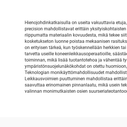
Hienojohdinkatkaisulla on useita vakuuttavia etuja,
precision mahdollistavat erittäin yksityiskohtais
riippumatta materiaalin kovuudesta, mikä tekee siit
kosketukseton luonne poistaa mekaanisen rasituks
on erityisen tärkeä, kun työskennellään herkkien 
tarvetta useille koneenleikkausoperaatioille, sää
toiminnan, mikä lisää tuotantotehoa ja vähentää työ
ympäristönsuojelunäkökohdat on otettu huomioon, s
Teknologian monikäyttömahdollisuudet mahdollista
Leikkausvoimien puuttuminen mahdollistaa erittäin
saavuttaa erinomainen pinnanlaatu, mikä usein tekee
valinnan monimutkaisten osien suurseriateotantoo