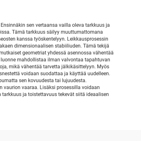
 Ensinnäkin sen vertaansa vailla oleva tarkkuus ja
itteissa. Tämä tarkkuus säilyy muuttumattomana
n seosten kanssa työskentelyyn. Leikkausprosessin
kaen dimensionaalisen stabiiliuden. Tämä tekijä
onimutkaiset geometriat yhdessä asennossa vähentää
en luonne mahdollistaa ilman valvontaa tapahtuvan
oja, mikä vähentää tarvetta jälkikäsittelyyn. Myös
snestettä voidaan suodattaa ja käyttää uudelleen.
pumatta sen kovuudesta tai lujuudesta.
 vaurion vaaraa. Lisäksi prosessilla voidaan
tarkkuus ja toistettavuus tekevät siitä ideaalisen