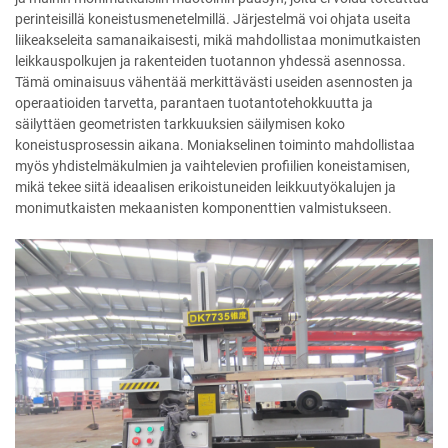
perinteisillä koneistusmenetelmillä. Järjestelmä voi ohjata useita
liikeakseleita samanaikaisesti, mikä mahdollistaa monimutkaisten
leikkauspolkujen ja rakenteiden tuotannon yhdessä asennossa.
Tämä ominaisuus vähentää merkittävästi useiden asennosten ja
operaatioiden tarvetta, parantaen tuotantotehokkuutta ja
säilyttäen geometristen tarkkuuksien säilymisen koko
koneistusprosessin aikana. Moniakselinen toiminto mahdollistaa
myös yhdistelmäkulmien ja vaihtelevien profiilien koneistamisen,
mikä tekee siitä ideaalisen erikoistuneiden leikkuutyökalujen ja
monimutkaisten mekaanisten komponenttien valmistukseen.