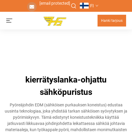
[email protected]
FI
Hanki tarjous
kierrätyslanka-ohjattu
sähköpuristus
Pyöreäjohdin EDM (sähköisen purkauksen koneistus) edustaa
uusinta teknologiaa, joka yhdistää tarkan sähköisen syövytyksen ja
pyörimiskyvyn. Tämä edistynyt koneistustekniikka käyttää
jatkuvasti liikkuavaa johdinjohdetta leikattaessa sähköä johtavia
materiaaleja, kun työkappale pyörii, mahdollistaen monimutkaisten