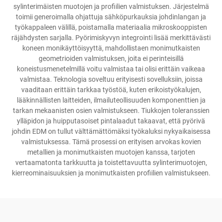
sylinterimäisten muotojen ja profiilien valmistuksen. Järjestelmä
toimii generoimalla ohjattuja sähköpurkauksia johdinlangan ja
työkappaleen välillä, poistamalla materiaalia mikroskooppisten
räjähdysten sarjalla. Pyörimiskyvyn integrointi lisää merkittävästi
koneen monikäyttöisyyttä, mahdollistaen monimutkaisten
geometrioiden valmistuksen, joita ei perinteisillä
koneistusmenetelmillä voitu valmistaa tai olisi erittäin vaikeaa
valmistaa. Teknologia soveltuu erityisesti sovelluksiin, joissa
vaaditaan erittäin tarkkaa työstöä, kuten erikoistyökalujen,
lääkinnällisten laitteiden, ilmailuteollisuuden komponenttien ja
tarkan mekaanisten osien valmistukseen. Tiukkojen toleranssien
ylläpidon ja huipputasoiset pintalaadut takaavat, että pyörivä
johdin EDM on tullut välttämättömäksi työkaluksi nykyaikaisessa
valmistuksessa. Tämä prosessi on erityisen arvokas kovien
metallien ja monimutkaisten muotojen kanssa, tarjoten
vertaamatonta tarkkuutta ja toistettavuutta sylinterimuotojen,
kierreominaisuuksien ja monimutkaisten profiilien valmistukseen.