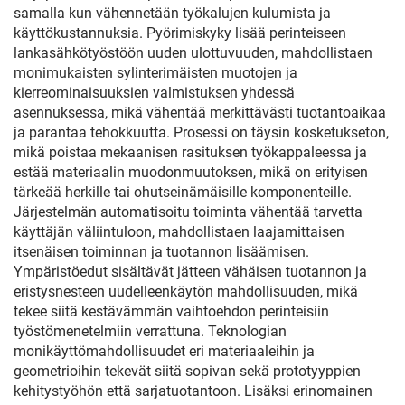
samalla kun vähennetään työkalujen kulumista ja
käyttökustannuksia. Pyörimiskyky lisää perinteiseen
lankasähkötyöstöön uuden ulottuvuuden, mahdollistaen
monimukaisten sylinterimäisten muotojen ja
kierreominaisuuksien valmistuksen yhdessä
asennuksessa, mikä vähentää merkittävästi tuotantoaikaa
ja parantaa tehokkuutta. Prosessi on täysin kosketukseton,
mikä poistaa mekaanisen rasituksen työkappaleessa ja
estää materiaalin muodonmuutoksen, mikä on erityisen
tärkeää herkille tai ohutseinämäisille komponenteille.
Järjestelmän automatisoitu toiminta vähentää tarvetta
käyttäjän väliintuloon, mahdollistaen laajamittaisen
itsenäisen toiminnan ja tuotannon lisäämisen.
Ympäristöedut sisältävät jätteen vähäisen tuotannon ja
eristysnesteen uudelleenkäytön mahdollisuuden, mikä
tekee siitä kestävämmän vaihtoehdon perinteisiin
työstömenetelmiin verrattuna. Teknologian
monikäyttömahdollisuudet eri materiaaleihin ja
geometrioihin tekevät siitä sopivan sekä prototyyppien
kehitystyöhön että sarjatuotantoon. Lisäksi erinomainen