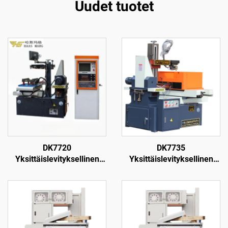
Uudet tuotet
DK7720
DK7735
Yksittäislevityksellinen
Yksittäislevityksellinen
langanpuristuskone
langanpuristuskone