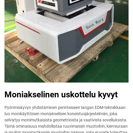
Moniakselinen uskottelu kyvyt
Pyörimiskyvyn yhdistäminen perinteiseen langan EDM-tekniikkaan
luo monikäyttöisen moniakselisen koneistusjärjestelmän, joka
selviytyy monimutkaisista geometrioista ja vaativista sovelluksista.
Tämä ominaisuus mahdollistaa ruuvimaisiin muotoihin, kierreuraan
ja muihin monimutkaisiin muotoihin pääsyn, joita ei voida toteuttaa