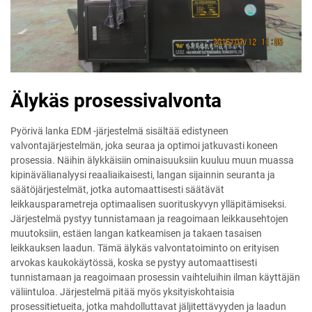
Älykäs prosessivalvonta
Pyörivä lanka EDM -järjestelmä sisältää edistyneen
valvontajärjestelmän, joka seuraa ja optimoi jatkuvasti koneen
prosessia. Näihin älykkäisiin ominaisuuksiin kuuluu muun muassa
kipinävälianalyysi reaaliaikaisesti, langan sijainnin seuranta ja
säätöjärjestelmät, jotka automaattisesti säätävät
leikkausparametreja optimaalisen suorituskyvyn ylläpitämiseksi.
Järjestelmä pystyy tunnistamaan ja reagoimaan leikkausehtojen
muutoksiin, estäen langan katkeamisen ja takaen tasaisen
leikkauksen laadun. Tämä älykäs valvontatoiminto on erityisen
arvokas kaukokäytössä, koska se pystyy automaattisesti
tunnistamaan ja reagoimaan prosessin vaihteluihin ilman käyttäjän
väliintuloa. Järjestelmä pitää myös yksityiskohtaisia
prosessitietueita, jotka mahdolluttavat jäljitettävyyden ja laadun