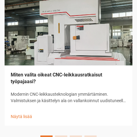
Miten valita oikeat CNC-leikkausratkaisut
työpajaasi?
Modernin CNC-leikkausteknologian ymmärtäminen.
Valmistuksen ja käsittelyn ala on vallankoinnut uudistuneella
CNC-leikkausratkaisulla, joka on muuttanut tapaa, jolla
työpajat lähestyvät tarkkuusleikkaustehtäviä. Nämä
Näytä lisää
kehittyneet järjestelmät yhdistävät tietokoneen ...