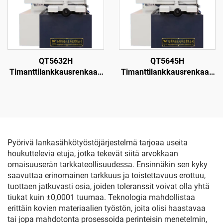
QT5632H
QT5645H
Timanttilankkausrenkaan
Timanttilankkausrenkaan
leikkauskone
leikkauskone
Pyörivä lankasähkötyöstöjärjestelmä tarjoaa useita
houkuttelevia etuja, jotka tekevät siitä arvokkaan
omaisuuserän tarkkateollisuudessa. Ensinnäkin sen kyky
saavuttaa erinomainen tarkkuus ja toistettavuus erottuu,
tuottaen jatkuvasti osia, joiden toleranssit voivat olla yhtä
tiukat kuin ±0,0001 tuumaa. Teknologia mahdollistaa
erittäin kovien materiaalien työstön, joita olisi haastavaa
tai jopa mahdotonta prosessoida perinteisin menetelmin,