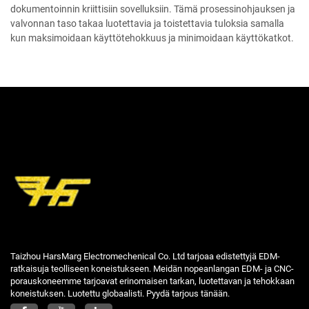
dokumentoinnin kriittisiin sovelluksiin. Tämä prosessinohjauksen ja
valvonnan taso takaa luotettavia ja toistettavia tuloksia samalla
kun maksimoidaan käyttötehokkuus ja minimoidaan käyttökatkot.
Taizhou HarsMarg Electromechenical Co. Ltd tarjoaa edistettyjä EDM-
ratkaisuja teolliseen koneistukseen. Meidän nopeanlangan EDM- ja CNC-
porauskoneemme tarjoavat erinomaisen tarkan, luotettavan ja tehokkaan
koneistuksen. Luotettu globaalisti. Pyydä tarjous tänään.